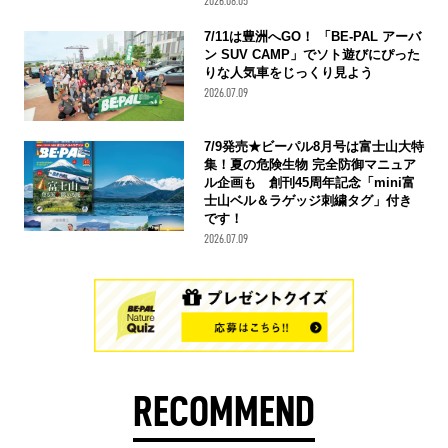
2026.08.05
7/11は豊洲へGO！ 「BE-PAL アーバ
ン SUV CAMP」でソト遊びにぴった
りな人気車をじっくり見よう
2026.07.09
7/9発売★ビーパル8月号は富士山大特
集！夏の危険生物 完全防御マニュア
ル企画も 創刊45周年記念「mini富
士山ベル＆ラゲッジ刺繍タグ」付き
です！
2026.07.09
RECOMMEND