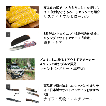
夏は道の駅で「とうもろこし」を楽しも
2
う！ 便利なとうもろこしカッターも紹介
サスティナブル＆ローカル
BE-PAL×トヨクニ ／ 45周年記念 鍛造フ
3
ルタングアウトドアナイフ「独遊」
道具・ギア
プロはこれに乗る！アウトドアメーカー
4
スタッフの遊びグルマ拝見
キャンピングカー・車中泊
高品質で切れ味よしのジャパンクオリテ
5
ィ！日本製のサバイバルナイフおすすめ
7選
ナイフ・刃物・マルチツール