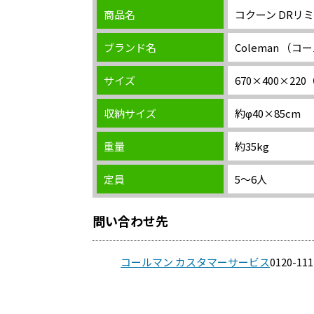
商品名
コクーン DRリ
ブランド名
Coleman （
サイズ
670×400×220
収納サイズ
約φ40×85cm
重量
約35kg
定員
5～6人
問い合わせ先
コールマン カスタマーサービス
0120-111