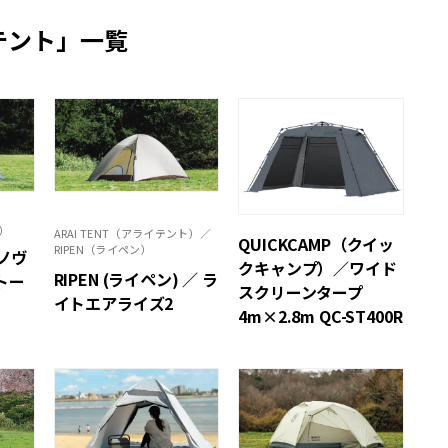
テント」一覧
ァ）
ARAI TENT（アライテント）／
QUICKCAMP（クイッ
RIPEN（ライペン）
ラノヴ
クキャンプ）／ワイド
RIPEN (ライペン) ／ ラ
トー
スクリーンタープ
イトエアライズ2
4m×2.8m QC-ST400R