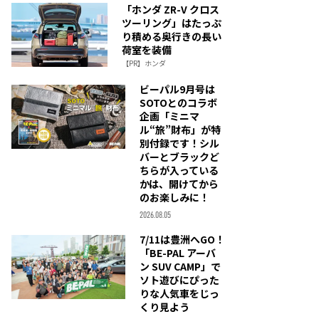
「ホンダ ZR-V クロス
ツーリング」はたっぷ
り積める奥行きの長い
荷室を装備
【PR】ホンダ
ビーパル9月号は
SOTOとのコラボ
企画「ミニマ
ル“旅”財布」が特
別付録です！シル
バーとブラックど
ちらが入っている
かは、開けてから
のお楽しみに！
2026.08.05
7/11は豊洲へGO！
「BE-PAL アーバ
ン SUV CAMP」で
ソト遊びにぴった
りな人気車をじっ
くり見よう