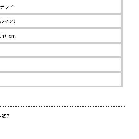
ミテッド
コールマン）
（h）cm
-957