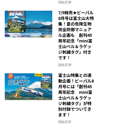
2026.07.09
7/9発売★ビーパル
8月号は富士山大特
集！夏の危険生物
完全防御マニュア
ル企画も 創刊45
周年記念「mini富
士山ベル＆ラゲッ
ジ刺繍タグ」付き
です！
2026.07.09
富士山特集との連
動企画！ビーパル8
月号には「創刊45
周年記念 mini富
士山ベル＆ラゲッ
ジ刺繍タグ」が特
別付録でついてき
ます！
2026.07.07