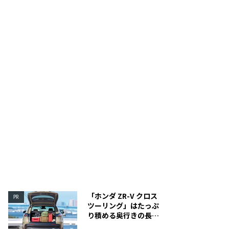
側／インナーテント側の天井2ヶ所に採光・換気に便利な
日光から受ける影響を大幅
ーフフライを採用。
寝時も快適な空間に。
「ホンダ ZR-V クロス
PR
ツーリング」はたっぷ
り積める奥行きの長い
荷室を装備