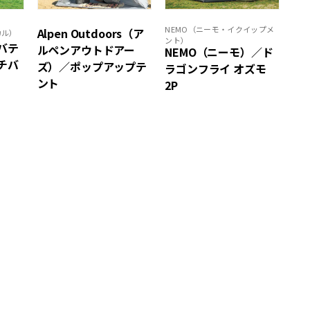
NEMO（ニーモ・イクイップメ
Alpen Outdoors（ア
カル）
ント）
サバテ
ルペンアウトドアー
NEMO（ニーモ）／ド
チバ
ズ）／ポップアップテ
ラゴンフライ オズモ
ント
2P