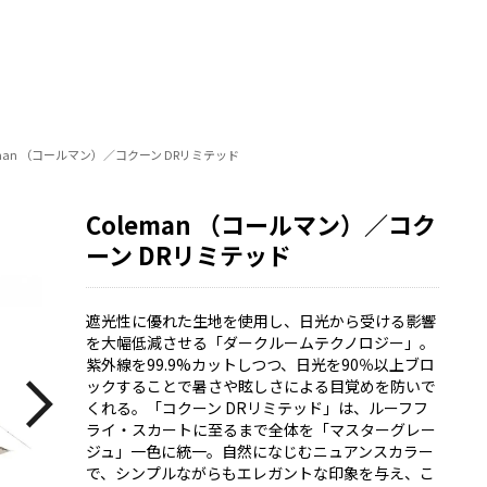
eman （コールマン）／コクーン DRリミテッド
Coleman （コールマン）／コク
ーン DRリミテッド
遮光性に優れた生地を使用し、日光から受ける影響
を大幅低減させる「ダークルームテクノロジー」。
紫外線を99.9%カットしつつ、日光を90％以上ブロ
ックすることで暑さや眩しさによる目覚めを防いで
くれる。「コクーン DRリミテッド」は、ルーフフ
ライ・スカートに至るまで全体を「マスターグレー
ジュ」一色に統一。自然になじむニュアンスカラー
で、シンプルながらもエレガントな印象を与え、こ