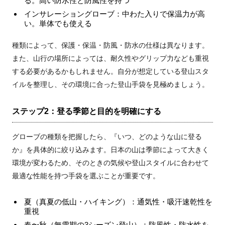
る。高い防水性と防風性を持つ
インサレーショングローブ：中わた入りで保温力が高
い。単体でも使える
種類によって、保護・保温・防風・防水の仕様は異なります。
また、山行の場所によっては、耐久性やグリップ力なども重視
する必要があるかもしれません。自分が想定している登山スタ
イルを整理し、その環境に合った登山手袋を見極めましょう。
ステップ2：登る季節と目的を明確にする
グローブの種類を把握したら、『いつ、どのような山に登る
か』を具体的に絞り込みます。日本の山は季節によって大きく
環境が変わるため、そのときの気候や登山スタイルに合わせて
最適な性能を持つ手袋を選ぶことが重要です。
夏（真夏の低山・ハイキング）：通気性・吸汗速乾性を
重視
春〜秋（無雪期の3シーズン登山）：防風性・防水性を