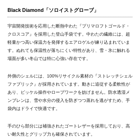
Black Diamond「ソロイストグローブ」
宇宙開発技術を応用した断熱中わた『プリマロフトゴールド・
クロスコア』を採用した登山手袋です。中わたの繊維には、超
軽量かつ高い保温力を発揮するエアロゲルが練り込まれていま
す。ぬれても保温性が落ちにくい特性があり、雪・氷に触れる
場面が多い冬山では特に心強い存在です。
外側のシェルには、100%リサイクル素材の『ストレッチシェル
ファブリック』が採用されています。動きに追従する柔軟性が
あり、ピッケル操作やロープワークを妨げません。防水透湿メ
ンブレンは、雪や水分の侵入を防ぎつつ蒸れを逃がすため、手
袋内はドライで快適です。
手のひら部分には補強されたゴートレザーを採用しており、高
い耐久性とグリップ力も確保されています。