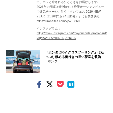
て、ホッと癒されるひとときをお届けします♪
2026年の開運は豊洲から！絶景オーシャンビュー
で運気チャージも叶う「占いフェス 2026 NEW
YEAR（2026年1月24日開催）」にも参加決定
https://uranaifes.com/?p=15869
インスタグラム：
https://www.instagram.com/mayouchida/profilecard/
?igsh=Y3R2NHN2NjA2bGJv
「ホンダ ZR-V クロスツーリング」はた
PR
っぷり積める奥行きの長い荷室を装備
ホンダ