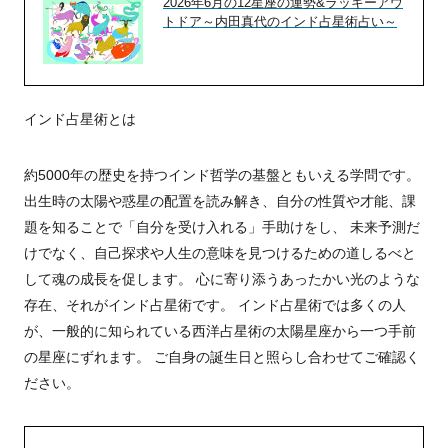
2026年6月の12星座の運勢&ラッキーアウ
トドア～内田真代のインド占星術占い～
インド占星術とは
約5000年の歴史を持つインド哲学の基盤ともいえる学問です。
出生時の太陽や惑星の配置を読み解き、自分の性質や才能、課
題を知ることで「自分を受け入れる」手助けをし、 未来予測だ
けでなく、自己探求や人生の意味を見つけるための道しるべと
して魂の成長を促します。 心に寄り添うあったかい光のような
存在、それがインド占星術です。 インド占星術では多くの人
が、一般的に知られている西洋占星術の太陽星座から一つ手前
の星座にずれます。 ご自身の誕生日と照らし合わせてご確認く
ださい。