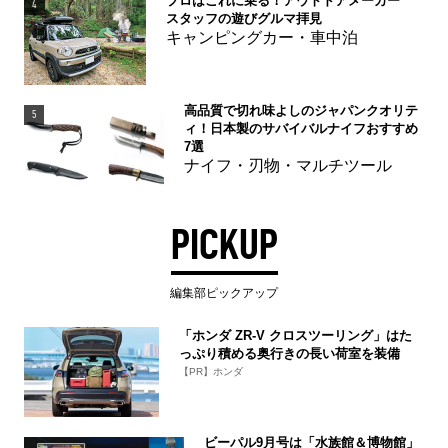
プロはこれに乗る！アウトドアメーカー
4
スタッフの遊びグルマ拝見
キャンピングカー・車中泊
高品質で切れ味よしのジャパンクオリテ
5
ィ！日本製のサバイバルナイフおすすめ
7選
ナイフ・刃物・マルチツール
PICKUP
編集部ピックアップ
「ホンダ ZR-V クロスツーリング」はた
っぷり積める奥行きの長い荷室を装備
【PR】ホンダ
ビーパル9月号は「水族館＆博物館」