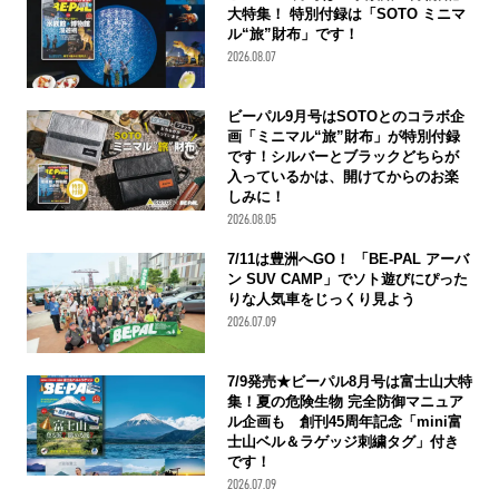
大特集！ 特別付録は「SOTO ミニマ
ル“旅”財布」です！
2026.08.07
ビーパル9月号はSOTOとのコラボ企
画「ミニマル“旅”財布」が特別付録
です！シルバーとブラックどちらが
入っているかは、開けてからのお楽
しみに！
2026.08.05
7/11は豊洲へGO！ 「BE-PAL アーバ
ン SUV CAMP」でソト遊びにぴった
りな人気車をじっくり見よう
2026.07.09
7/9発売★ビーパル8月号は富士山大特
集！夏の危険生物 完全防御マニュア
ル企画も 創刊45周年記念「mini富
士山ベル＆ラゲッジ刺繍タグ」付き
です！
2026.07.09