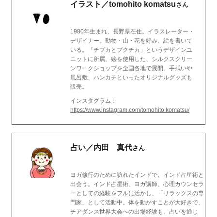
イラスト／tomohito komatsu
さん
1980年生まれ、長野県在住。イラスレーター・
デザイナー。動物・山・花を好み、絵を書いて
いる。「チプカとプクチカ」というデザインユ
ニットに所属。絵を使用した、シルクスクリー
ンワークショップを全国各地で展開。手拭いや
風呂敷、ハンカチといったオリジナルグッズも
販売。
インスタグラム：
https://www.instagram.com/tomohito.komatsu/
占い／内田 真代
さん
ヨガ修行のために訪れたインドで、インド占星術と
出会う。インド占星術、ヨガ講師、心理カウンセラ
ーとしての経験をフルに活かし、「リラックスの専
門家」として活動中。体を動かすことが大好きで、
チアダンス世界大会への出場経験も。占いを通じ