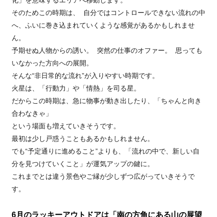
化」を意味するエリアへ移動します。
そのためこの時期は、 自分ではコントロールできない流れの中
へ、ふいに巻き込まれていくような感覚があるかもしれませ
ん。
予期せぬ人物からの誘い。 突然の仕事のオファー。 思っても
いなかった方向への展開。
そんな“非日常的な流れ”が入りやすい時期です。
火星は、「行動力」や「情熱」を司る星。
だからこの時期は、急に物事が動き出したり、「ちゃんと向き
合わなきゃ」
という場面も増えていきそうです。
最初は少し戸惑うこともあるかもしれません。
でも“予定通りに進めること”よりも、「流れの中で、新しい自
分を見つけていくこと」が運気アップの鍵に。
これまでとは違う景色やご縁が少しずつ広がっていきそうで
す。
6月のラッキーアウトドアは「南の方角にある山の展望