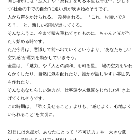
同じ場所には「拡大」や「成長」を司る木星も滞在中。少しず
つ“社会の中での自分”に追い風が吹き始めそうです。
人から声をかけられる。 期待される。 「これ、お願いでき
る？」 と、新しい役割が巡ってくる。
そんなふうに、今まで積み重ねてきたものに、ちゃんと光が当
たり始める時です。
ただ今月は、意識して前へ出ていくというより、“あなたらしい
空気感”が運気を動かしていきそう。
金星は、「魅力」や「人との調和」を司る星。 場の空気をやわ
らかくしたり、自然に気を配れたり、誰かが話しやすい雰囲気
を作れたり。
そんなあなたらしい魅力が、仕事運や人気運をじわじわ引き上
げてくれそうです。
この時期は、「強く見せること」よりも、“感じよく、心地よく
いられること”を大切に。
21日には火星が、あなたにとって「不可抗力」や「大きな変