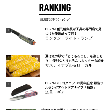
RANKING
編集部記事ランキング
BE-PAL創刊編集長が工具の専門店で見
1
つけた愛用品って何？
ランタン・ライト・ランプ
夏は道の駅で「とうもろこし」を楽しも
2
う！ 便利なとうもろこしカッターも紹介
サスティナブル＆ローカル
BE-PAL×トヨクニ ／ 45周年記念 鍛造フ
3
ルタングアウトドアナイフ「独遊」
道具・ギア