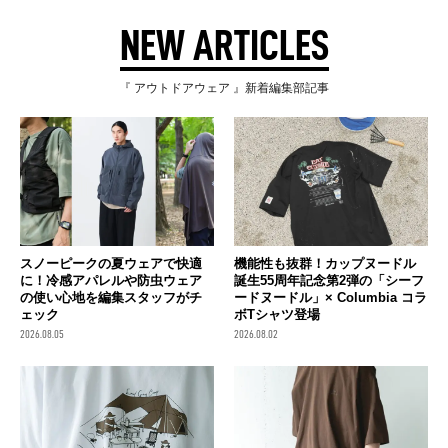
NEW ARTICLES
『 アウトドアウェア 』新着編集部記事
スノーピークの夏ウェアで快適
機能性も抜群！カップヌードル
に！冷感アパレルや防虫ウェア
誕生55周年記念第2弾の「シーフ
の使い心地を編集スタッフがチ
ードヌードル」× Columbia コラ
ェック
ボTシャツ登場
2026.08.05
2026.08.02