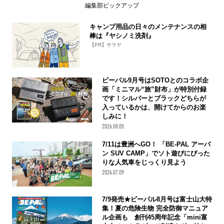
編集部ピックアップ
キャンプ用品の日々のメンテナンスの相
棒は『ヤシノミ洗剤』
【PR】サラヤ
ビーパル9月号はSOTOとのコラボ企
画「ミニマル“旅”財布」が特別付録
です！シルバーとブラックどちらが
入っているかは、開けてからのお楽
しみに！
2026.08.05
7/11は豊洲へGO！ 「BE-PAL アーバ
ン SUV CAMP」でソト遊びにぴった
りな人気車をじっくり見よう
2026.07.09
7/9発売★ビーパル8月号は富士山大特
集！夏の危険生物 完全防御マニュア
ル企画も 創刊45周年記念「mini富