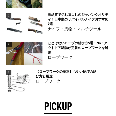
高品質で切れ味よしのジャパンクオリテ
3
ィ！日本製のサバイバルナイフおすすめ
7選
ナイフ・刃物・マルチツール
ほどけないロープの結び方5選！No.1ア
4
ウトドア雑誌が定番のロープワークを解
説
ロープワーク
【ロープワークの基本】もやい結びの結
5
び方と用途
ロープワーク
PICKUP