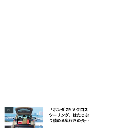
「ホンダ ZR-V クロス
PR
ツーリング」はたっぷ
り積める奥行きの長い
荷室を装備