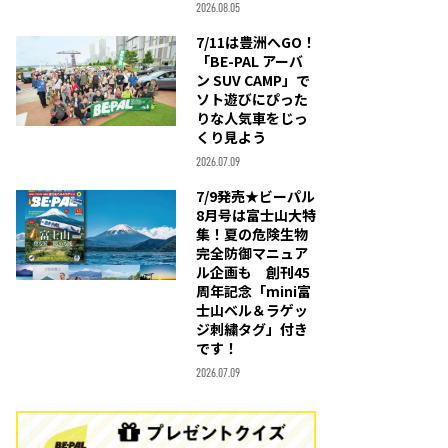
2026.08.05
7/11は豊洲へGO！
「BE-PAL アーバ
ン SUV CAMP」で
ソト遊びにぴった
りな人気車をじっ
くり見よう
2026.07.09
7/9発売★ビーパル
8月号は富士山大特
集！夏の危険生物
完全防御マニュア
ル企画も 創刊45
周年記念「mini富
士山ベル＆ラゲッ
ジ刺繍タグ」付き
です！
2026.07.09