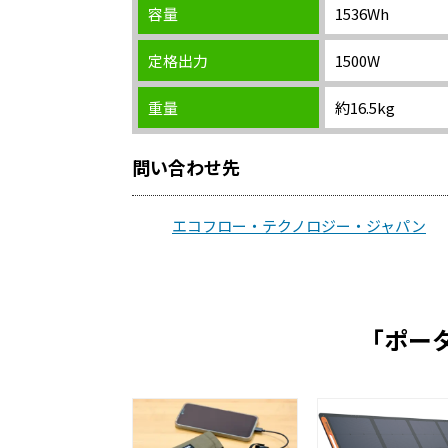
容量
1536Wh
定格出力
1500W
重量
約16.5kg
問い合わせ先
エコフロー・テクノロジー・ジャパン
「ポー