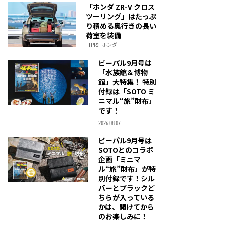
「ホンダ ZR-V クロス
ツーリング」はたっぷ
り積める奥行きの長い
荷室を装備
【PR】ホンダ
ビーパル9月号は
「水族館＆博物
館」大特集！ 特別
付録は「SOTO ミ
ニマル“旅”財布」
です！
2026.08.07
ビーパル9月号は
SOTOとのコラボ
企画「ミニマ
ル“旅”財布」が特
別付録です！シル
バーとブラックど
ちらが入っている
かは、開けてから
のお楽しみに！