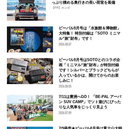
っぷり積める奥行きの長い荷室を装備
【PR】ホンダ
ビーパル9月号は「水族館＆博物館」
大特集！ 特別付録は「SOTO ミニマ
ル“旅”財布」です！
2026.08.07
ビーパル9月号はSOTOとのコラボ企
画「ミニマル“旅”財布」が特別付録
です！シルバーとブラックどちらが
入っているかは、開けてからのお楽
しみに！
2026.08.05
7/11は豊洲へGO！ 「BE-PAL アーバ
ン SUV CAMP」でソト遊びにぴった
りな人気車をじっくり見よう
2026.07.09
7/9発売★ビーパル8月号は富士山大特