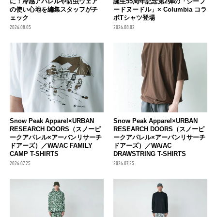
に！冷感アパレルや防虫ウェア
誕生55周年記念第2弾の「シーフ
の使い心地を編集スタッフがチ
ードヌードル」× Columbia コラ
ェック
ボTシャツ登場
2026.08.05
2026.08.02
Snow Peak Apparel×URBAN
Snow Peak Apparel×URBAN
RESEARCH DOORS（スノーピ
RESEARCH DOORS（スノーピ
ークアパレル×アーバンリサーチ
ークアパレル×アーバンリサーチ
ドアーズ）／WA/AC FAMILY
ドアーズ）／WA/AC
CAMP T-SHIRTS
DRAWSTRING T-SHIRTS
2026.07.25
2026.07.25