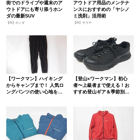
街でのドライブや週末のア
アウトドア用品のメンテナ
ウトドアにも寄り添うホン
ンスにおすすめの「ヤシノ
ダの最新SUV
ミ洗剤」活用術
【PR】ホンダ
【PR】サラヤ
【ワークマン】ハイキング
【登山×ワークマン】初心
からキャンプまで！ 人気ロ
者〜上級者まで使える！お
ングパンツの使い心地をレ
すすめ登山ギア＆季節別コ
ビュー
ーデ完全...