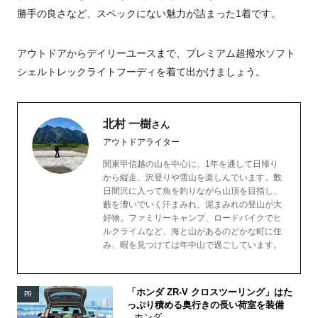
勝手の良さなど、スペックにない魅力が詰まった1着です。
アウトドアからデイリーユースまで、プレミアム超撥水ソフト
シェルトレックライトフーディを着て出かけましょう。
北村 一樹
さん
アウトドアライター
関東甲信越の山を中心に、1年を通して日帰り
から縦走、沢登りや雪山を楽しんでいます。数
日間沢に入って魚を釣りながら山頂を目指し、
藪を漕いでいく汗まみれ、泥まみれの登山が大
好物。ファミリーキャンプ、ロードバイクでヒ
ルクライムなど、海と山があるのどかな町に住
み、暇を見つけては年中山で過ごしています。
「ホンダ ZR-V クロスツーリング」はた
PR
っぷり積める奥行きの長い荷室を装備
ホンダ