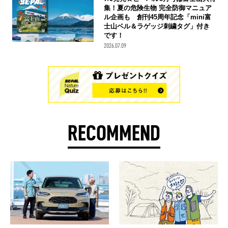
集！夏の危険生物 完全防御マニュア
ル企画も 創刊45周年記念「mini富
士山ベル＆ラゲッジ刺繍タグ」付き
です！
2026.07.09
RECOMMEND