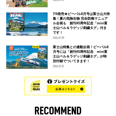
7/9発売★ビーパル8月号は富士山大特
集！夏の危険生物 完全防御マニュア
ル企画も 創刊45周年記念「mini富
士山ベル＆ラゲッジ刺繍タグ」付き
です！
2026.07.09
富士山特集との連動企画！ビーパル8
月号には「創刊45周年記念 mini富
士山ベル＆ラゲッジ刺繍タグ」が特
別付録でついてきます！
2026.07.07
RECOMMEND