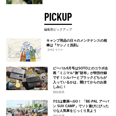
PICKUP
編集部ピックアップ
キャンプ用品の日々のメンテナンスの相
棒は『ヤシノミ洗剤』
【PR】サラヤ
ビーパル9月号はSOTOとのコラボ企
画「ミニマル“旅”財布」が特別付録
です！シルバーとブラックどちらが
入っているかは、開けてからのお楽
しみに！
2026.08.05
7/11は豊洲へGO！ 「BE-PAL アーバ
ン SUV CAMP」でソト遊びにぴった
りな人気車をじっくり見よう
2026.07.09