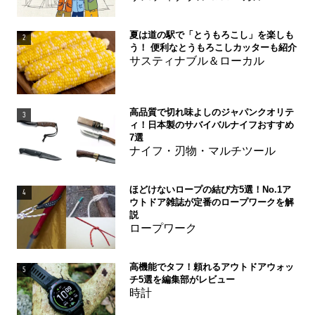
夏は道の駅で「とうもろこし」を楽しも
2
う！ 便利なとうもろこしカッターも紹介
サスティナブル＆ローカル
高品質で切れ味よしのジャパンクオリテ
3
ィ！日本製のサバイバルナイフおすすめ
7選
ナイフ・刃物・マルチツール
ほどけないロープの結び方5選！No.1ア
4
ウトドア雑誌が定番のロープワークを解
説
ロープワーク
高機能でタフ！頼れるアウトドアウォッ
5
チ5選を編集部がレビュー
時計