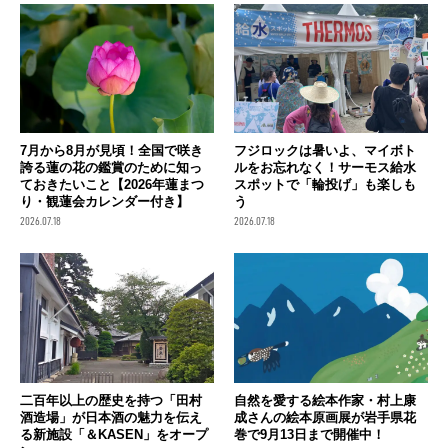
7月から8月が見頃！全国で咲き
フジロックは暑いよ、マイボト
誇る蓮の花の鑑賞のために知っ
ルをお忘れなく！サーモス給水
ておきたいこと【2026年蓮まつ
スポットで「輪投げ」も楽しも
り・観蓮会カレンダー付き】
う
2026.07.18
2026.07.18
二百年以上の歴史を持つ「田村
自然を愛する絵本作家・村上康
酒造場」が日本酒の魅力を伝え
成さんの絵本原画展が岩手県花
る新施設「＆KASEN」をオープ
巻で9月13日まで開催中！