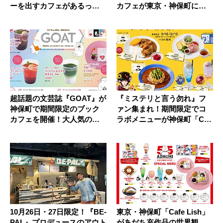
ーを出すカフェがあるって
カフェが東京・神保町に爆
知って...
誕
超話題の文芸誌『GOAT』が
『ミステリと言う勿れ』フ
神保町で期間限定のブック
ァン集まれ！期間限定でコ
カフェを開催！大人気のゴ
ラボメニューが神保町「Caf
ート...
e ...
10月26日・27日限定！『BE-
東京・神保町「Cafe Lish」
PAL』プロデュースのアウト
があだち充作品の世界観