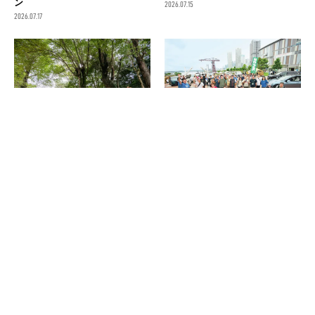
ン
2026.07.15
2026.07.17
日本創業50周年の記念イヤー！
7/11は豊洲へGO！ 「BE-PAL ア
10/30～11/1、コールマンのキャ
ーバン SUV CAMP」でソト遊び
ンプイベント「The Coleman
にぴったりな人気車をじっくり
Camp 2026」が開催決定
見よう
2026.07.13
2026.07.09
消費税の価格表記について
記事内の価格は基本的に総額（税込）表記です。2021年3月以前の記事に関し
ては（税抜）表示の場合もあります。