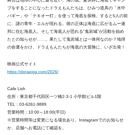
プをすることになったドラえもんたちは、ひみつ道具の「水中
バギー」や「テキオー灯」を使って海底を探検。すると5人の前
に、謎の青年・エルが現れる。彼の正体は海底に広がるムー連
邦に住む海底人。そして海底人が恐れる”鬼岩城”が活動を始め
たとの知らせが……。果たして鬼岩城とは一体何なのか？地球
の命運をかけ、ドラえもんたちが海底の大冒険に、いざ出発！
映画公式サイト
https://doraeiga.com/2026/
Cafe Lish
住所：東京都千代田区一ツ橋2-3-1 小学館ビル1階
TEL：03-6261-9889
営業時間：10:00～18:00(平日)
※営業時間等は変更になる場合あり。Instagramでのお知らせ
か、店舗へお電話にて確認を。