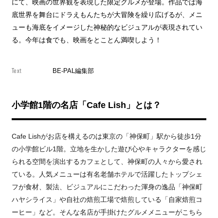
にて、映画の世界観を表現した限定グルメが登場。作品では海
底世界を舞台にドラえもんたちが大冒険を繰り広げるが、メニ
ューも海底をイメージした神秘的なビジュアルが表現されてい
る。今年は食でも、映画をとことん満喫しよう！
Text
BE-PAL編集部
小学館1階の名店「Cafe Lish」とは？
Cafe Lishがお店を構えるのは東京の「神保町」駅から徒歩1分
の小学館ビル1階。立地を生かした遊び心やキャラクターを感じ
られる空間を演出するカフェとして、神保町の人々から愛され
ている。人気メニューは有名老舗ホテルで活躍したトップシェ
フが食材、製法、ビジュアルにこだわった渾身の逸品「神保町
ハヤシライス」や自社の焙煎工場で焙煎している「自家焙煎コ
ーヒー」など。そんな名店が手掛けたグルメメニューがこちら