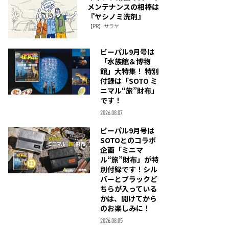
メンテナンスの相棒は
『ヤシノミ洗剤』
【PR】サラヤ
ビーパル9月号は
「水族館＆博物
館」大特集！ 特別
付録は「SOTO ミ
ニマル“旅”財布」
です！
2026.08.07
ビーパル9月号は
SOTOとのコラボ
企画「ミニマ
ル“旅”財布」が特
別付録です！シル
バーとブラックど
ちらが入っている
かは、開けてから
のお楽しみに！
2026.08.05