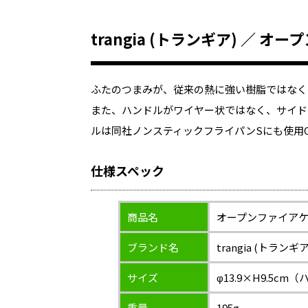
trangia (トランギア) ／ オ
ふたのつまみが、従来の熱に強い樹脂ではなく
また、ハンドルがワイヤー状ではなく、サイド
ルは同社ノンスティックフライパンSにも使用
仕様スペック
商品名
オープンファイアケト
ブランド名
trangia (トランギア
サイズ
φ13.9×H9.5c
重量
195g