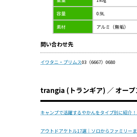
容量
0.9L
素材
アルミ（無垢）
問い合わせ先
イワタニ・プリムス
03（6667）0680
trangia (トランギア) ／ オ
キャンプで活躍するやかんをタイプ別に紹介！
アウトドアケトル17選｜ソロからファミリー