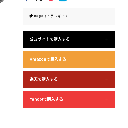
trangia（トランギア）
取り外せるハンドル。ハンドルの溝に枝を差し込めば長さを伸ば
せる。
公式サイトで購入する
Amazonで購入する
楽天で購入する
Yahoo!で購入する