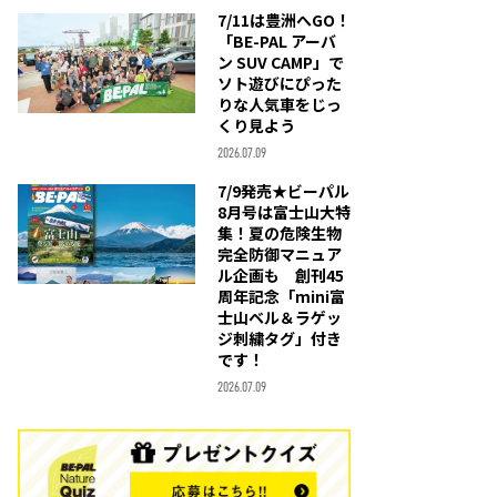
7/11は豊洲へGO！
「BE-PAL アーバ
ン SUV CAMP」で
ソト遊びにぴった
りな人気車をじっ
くり見よう
2026.07.09
7/9発売★ビーパル
8月号は富士山大特
集！夏の危険生物
完全防御マニュア
ル企画も 創刊45
周年記念「mini富
士山ベル＆ラゲッ
ジ刺繍タグ」付き
です！
2026.07.09