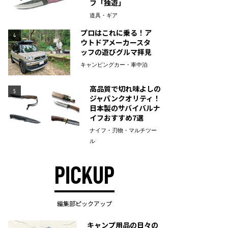
フ「独遊」
道具・ギア
プロはこれに乗る！ア
4
ウトドアメーカースタ
ッフの遊びグルマ拝見
キャンピングカー・車中泊
高品質で切れ味よしの
5
ジャパンクオリティ！
日本製のサバイバルナ
イフおすすめ7選
ナイフ・刃物・マルチツー
ル
PICKUP
編集部ピックアップ
キャンプ用品の日々の