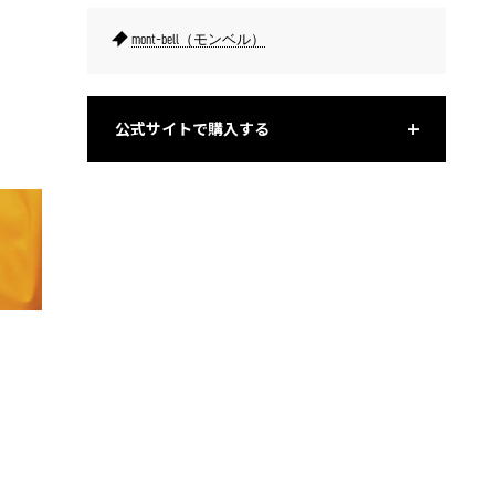
mont-bell（モンベル）
公式サイトで購入する
両脇のベンチレーションにより、衣服内の熱や湿気を素早く放
PFASフ
出。