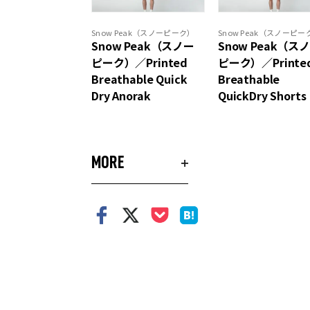
Snow Peak（スノーピーク）
Snow Peak（スノーピー
Snow Peak（スノー
Snow Peak（ス
ピーク）／Printed
ピーク）／Printe
Breathable Quick
Breathable
Dry Anorak
QuickDry Shorts
MORE