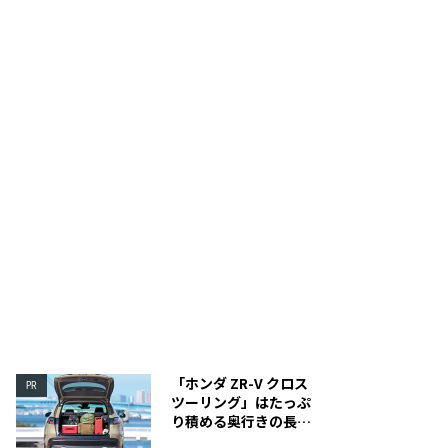
リーのGORE-TEX ePEファブリクスを使用した3層構造。
フードを使わないときは、
る。
「ホンダ ZR-V クロス
PR
ツーリング」はたっぷ
り積める奥行きの長い
荷室を装備