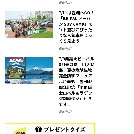
2026.08.05
7/11は豊洲へGO！
「BE-PAL アーバ
ン SUV CAMP」で
ソト遊びにぴった
りな人気車をじっ
くり見よう
2026.07.09
7/9発売★ビーパル
8月号は富士山大特
集！夏の危険生物
完全防御マニュア
ル企画も 創刊45
周年記念「mini富
士山ベル＆ラゲッ
ジ刺繍タグ」付き
です！
2026.07.09