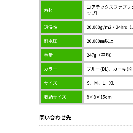
ゴアテックスファブリク
素材
ップ］
透湿性
20,000g/m2・24hrs
耐水圧
20,000㎜以上
重量
247g（平均）
カラー
ブルー(BL)、カーキ(K
サイズ
S、M、L、XL
収納サイズ
8×8×15cm
問い合わせ先