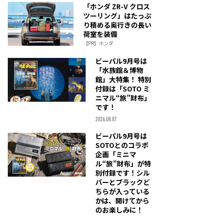
「ホンダ ZR-V クロス
ツーリング」はたっぷ
り積める奥行きの長い
荷室を装備
【PR】ホンダ
ビーパル9月号は
「水族館＆博物
館」大特集！ 特別
付録は「SOTO ミ
ニマル“旅”財布」
です！
2026.08.07
ビーパル9月号は
SOTOとのコラボ
企画「ミニマ
ル“旅”財布」が特
別付録です！シル
バーとブラックど
ちらが入っている
かは、開けてから
のお楽しみに！