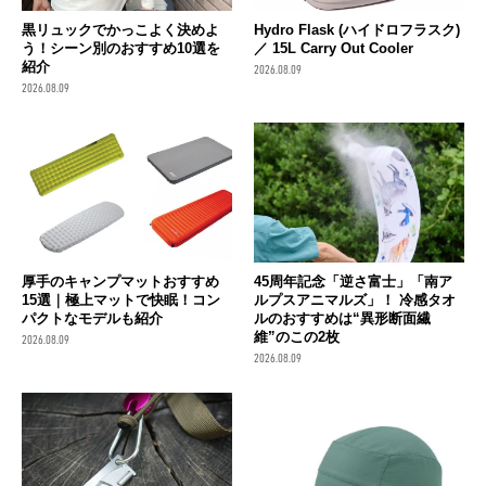
黒リュックでかっこよく決めよ
Hydro Flask (ハイドロフラスク)
う！シーン別のおすすめ10選を
／ 15L Carry Out Cooler
紹介
2026.08.09
2026.08.09
厚手のキャンプマットおすすめ
45周年記念「逆さ富士」「南ア
15選｜極上マットで快眠！コン
ルプスアニマルズ」！ 冷感タオ
パクトなモデルも紹介
ルのおすすめは“異形断面繊
維”のこの2枚
2026.08.09
2026.08.09