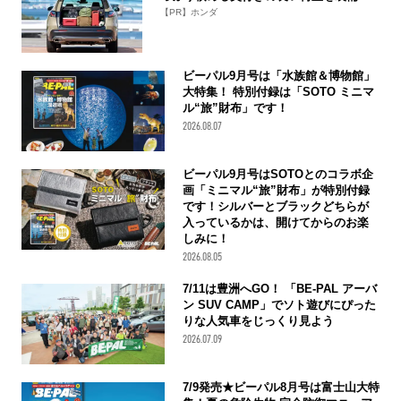
【PR】ホンダ
ビーパル9月号は「水族館＆博物館」
大特集！ 特別付録は「SOTO ミニマ
ル“旅”財布」です！
2026.08.07
ビーパル9月号はSOTOとのコラボ企
画「ミニマル“旅”財布」が特別付録
です！シルバーとブラックどちらが
入っているかは、開けてからのお楽
しみに！
2026.08.05
7/11は豊洲へGO！ 「BE-PAL アーバ
ン SUV CAMP」でソト遊びにぴった
りな人気車をじっくり見よう
2026.07.09
7/9発売★ビーパル8月号は富士山大特