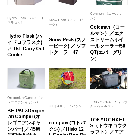
Coleman （コールマ
Hydro Flask（ハイドロ
ン）
Snow Peak（スノーピ
フラスク）
ーク）
Coleman（コー
ルマン）／エク
Hydro Flask (ハ
Snow Peak (スノ
ストリームホイ
イドロフラスク)
ーピーク) ／ ソフ
ールクーラー/50
／ 15L Carry Out
トクーラー47
QT(エバーグリー
Cooler
ン)
Oregonian Camper（オ
レゴニアンキャンパー）
TOKYO CRAFTS（トウ
cotopaxi（コトパクシ）
キョウクラフト）
BE-PAL×Oregon
ian Camper (オ
TOKYO CRAFT
レゴニアンキャ
cotopaxi (コトパ
S（トウキョウク
ンパー) ／ 45周
クシ) ／Hielo 12
ラフト）／エア