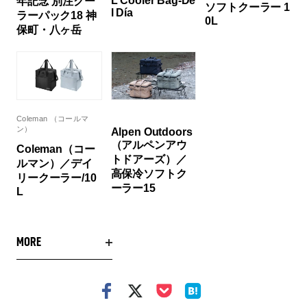
L Cooler Bag-De
年記念 別注クー
ソフトクーラー 1
l Día
ラーパック18 神
0L
保町・八ヶ岳
Coleman （コールマ
ン）
Alpen Outdoors
（アルペンアウ
Coleman（コー
トドアーズ）／
ルマン）／デイ
高保冷ソフトク
リークーラー/10
ーラー15
L
MORE