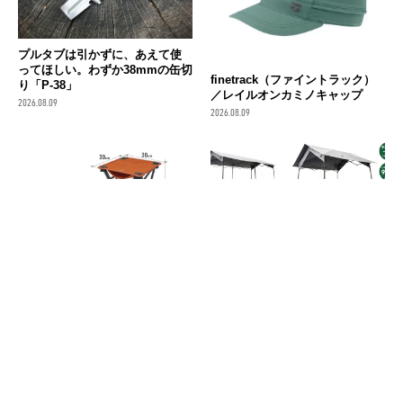
プルタブは引かずに、あえて使
ってほしい。わずか38mmの缶切
finetrack（ファイントラック）
り「P-38」
／レイルオンカミノキャップ
2026.08.09
2026.08.09
DOD（ディーオーディー）／モ
紫外線と雨風を強力ブロック！
ブチェア
ロゴス「ソーラーブロックシリ
ーズ」の切妻屋根タープ＆専用
2026.08.09
遮光ウォールが頼もしい
2026.08.09
消費税の価格表記について