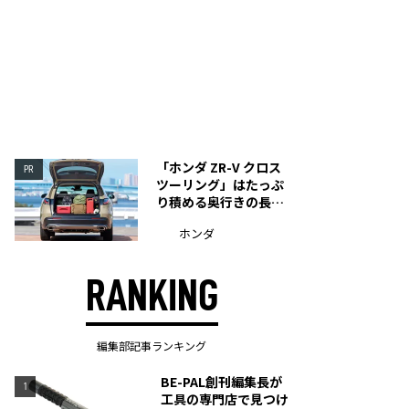
「ホンダ ZR-V クロス
PR
ツーリング」はたっぷ
り積める奥行きの長い
荷室を装備
ホンダ
RANKING
編集部記事ランキング
BE-PAL創刊編集長が
1
工具の専門店で見つけ