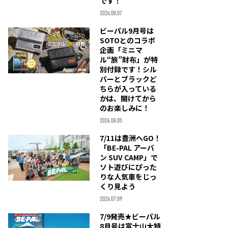
です！
2026.08.07
ビーパル9月号は
SOTOとのコラボ
企画「ミニマ
ル“旅”財布」が特
別付録です！シル
バーとブラックど
ちらが入っている
かは、開けてから
のお楽しみに！
2026.08.05
7/11は豊洲へGO！
「BE-PAL アーバ
ン SUV CAMP」で
ソト遊びにぴった
りな人気車をじっ
くり見よう
2026.07.09
7/9発売★ビーパル
8月号は富士山大特