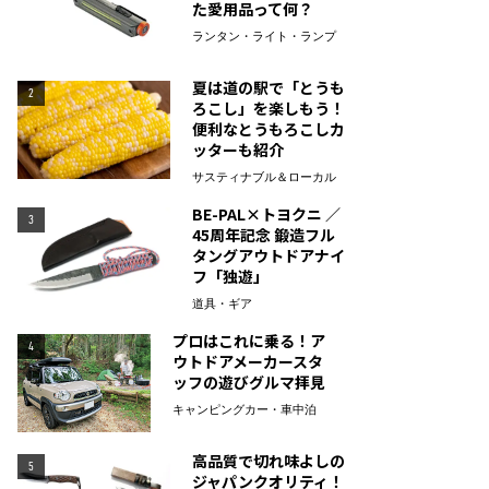
た愛用品って何？
ランタン・ライト・ランプ
夏は道の駅で「とうも
2
ろこし」を楽しもう！
便利なとうもろこしカ
ッターも紹介
サスティナブル＆ローカル
BE-PAL×トヨクニ ／
3
45周年記念 鍛造フル
タングアウトドアナイ
フ「独遊」
道具・ギア
プロはこれに乗る！ア
4
ウトドアメーカースタ
ッフの遊びグルマ拝見
キャンピングカー・車中泊
高品質で切れ味よしの
5
ジャパンクオリティ！