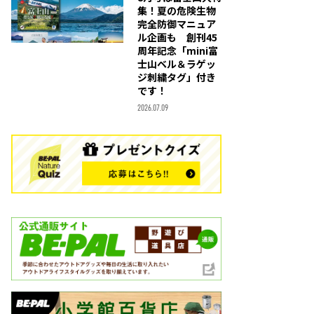
集！夏の危険生物
完全防御マニュア
ル企画も 創刊45
周年記念「mini富
士山ベル＆ラゲッ
ジ刺繍タグ」付き
です！
2026.07.09