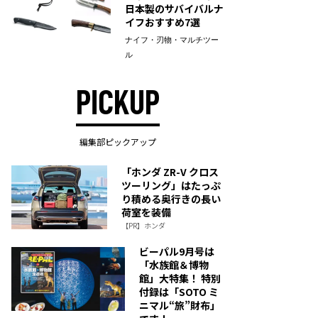
日本製のサバイバルナ
イフおすすめ7選
ナイフ・刃物・マルチツー
ル
PICKUP
編集部ピックアップ
「ホンダ ZR-V クロス
ツーリング」はたっぷ
り積める奥行きの長い
荷室を装備
【PR】ホンダ
ビーパル9月号は
「水族館＆博物
館」大特集！ 特別
付録は「SOTO ミ
ニマル“旅”財布」