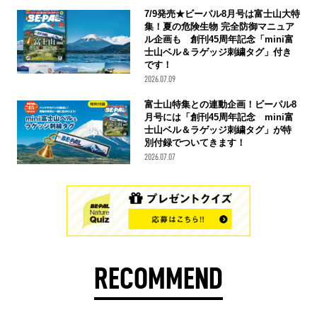
7/9発売★ビーパル8月号は富士山大特
集！夏の危険生物 完全防御マニュア
ル企画も 創刊45周年記念「mini富
士山ベル＆ラゲッジ刺繍タグ」付き
です！
2026.07.09
富士山特集との連動企画！ビーパル8
月号には「創刊45周年記念 mini富
士山ベル＆ラゲッジ刺繍タグ」が特
別付録でついてきます！
2026.07.07
RECOMMEND