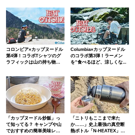
コロンビア×カップヌードル
Columbia×カップヌードル
第4弾！コラボTシャツのグ
のコラボ第3弾！ラーメン
ラフィックは山の持ち物リ
を“食べるほど、涼しくな...
スト...
「カップヌードル炒飯」っ
「ニトリもここまで来た
て知ってる？ キャンプや山
か……」史上最強の真空断
でおすすめの簡単美味レシ
熱ボトル「N-HEATEX」を