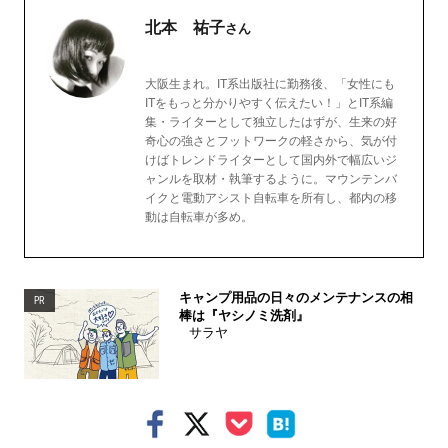
北本 祐子
さん
大阪生まれ。IT系出版社に勤務後、「女性にも
ITをもっと分かりやすく伝えたい！」とIT系編
集・ライターとして独立したはずが、生来の好
奇心の強さとフットワークの軽さから、気が付
けばトレンドライターとして国内外で幅広いジ
ャンルを取材・執筆するように。マウンテンバ
イクと電動アシスト自転車を所有し、都内の移
動は自転車が多め。
キャンプ用品の日々のメンテナンスの相
PR
棒は『ヤシノミ洗剤』
サラヤ