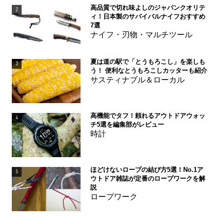
高品質で切れ味よしのジャパンクオリテ
2
ィ！日本製のサバイバルナイフおすすめ
7選
ナイフ・刃物・マルチツール
夏は道の駅で「とうもろこし」を楽しも
3
う！ 便利なとうもろこしカッターも紹介
サスティナブル＆ローカル
高機能でタフ！頼れるアウトドアウォッ
4
チ5選を編集部がレビュー
時計
ほどけないロープの結び方5選！No.1ア
5
ウトドア雑誌が定番のロープワークを解
説
ロープワーク