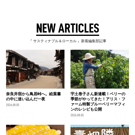
NEW ARTICLES
『 サスティナブル＆ローカル 』新着編集部記事
奈良井宿から鳥居峠へ。絵葉書
宇土巻子さん新連載！ベリーの
の中に迷い込んだ一夜
季節がやってきた！アリス・フ
ァーム特製ブルーベリーマフィ
2026.08.05
ンのレシピも公開
2026.08.05