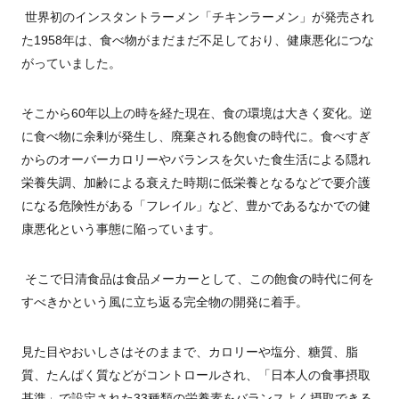
世界初のインスタントラーメン「チキンラーメン」が発売され
た
1958
年は、食べ物がまだまだ不足しており、健康悪化につな
がっていました。
そこから
60
年以上の時を経た現在、食の環境は大きく変化。逆
に食べ物に余剰が発生し、廃棄される飽食の時代に。食べすぎ
からのオーバーカロリーやバランスを欠いた食生活による隠れ
栄養失調、加齢による衰えた時期に低栄養となるなどで要介護
になる危険性がある「フレイル」など、豊かであるなかでの健
康悪化という事態に陥っています。
そこで日清食品は食品メーカーとして、この飽食の時代に何を
すべきかという風に立ち返る完全物の開発に着手。
見た目やおいしさはそのままで、カロリーや塩分、糖質、脂
質、たんぱく質などがコントロールされ、「日本人の食事摂取
基準」で設定された
33
種類の栄養素をバランスよく摂取できる