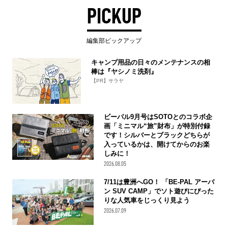
PICKUP
編集部ピックアップ
キャンプ用品の日々のメンテナンスの相
棒は『ヤシノミ洗剤』
【PR】サラヤ
ビーパル9月号はSOTOとのコラボ企
画「ミニマル“旅”財布」が特別付録
です！シルバーとブラックどちらが
入っているかは、開けてからのお楽
しみに！
2026.08.05
7/11は豊洲へGO！ 「BE-PAL アーバ
ン SUV CAMP」でソト遊びにぴった
りな人気車をじっくり見よう
2026.07.09