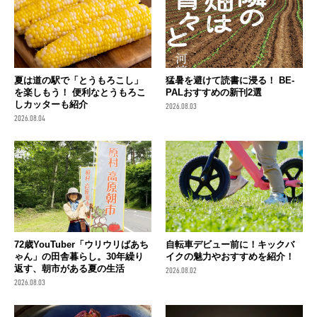
夏は道の駅で「とうもろこし」
猛暑を避けて読書に浸る！ BE-
を楽しもう！ 便利なとうもろこ
PALおすすめの新刊2選
しカッターも紹介
2026.08.03
2026.08.04
72歳YouTuber「ウリウリばあち
自転車デビュー前に！キックバ
ゃん」の田舎暮らし。30年繰り
イクの魅力やおすすめを紹介！
返す、朝市がある夏の生活
2026.08.02
2026.08.03