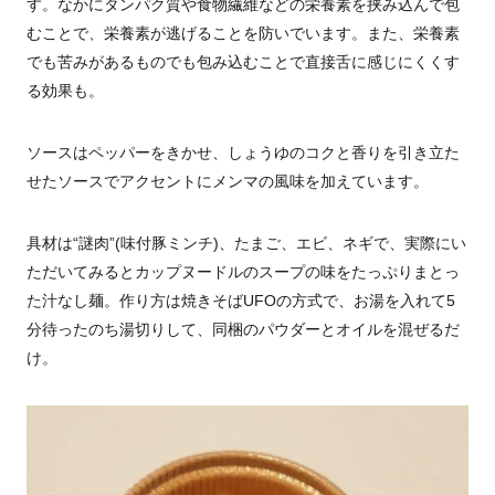
す。なかにタンパク質や食物繊維などの栄養素を挟み込んで包
むことで、栄養素が逃げることを防いでいます。また、栄養素
でも苦みがあるものでも包み込むことで直接舌に感じにくくす
る効果も。
ソースはペッパーをきかせ、しょうゆのコクと香りを引き立た
せたソースでアクセントにメンマの風味を加えています。
具材は
“
謎肉
”(
味付豚ミンチ
)
、たまご、エビ、ネギで、実際にい
ただいてみるとカップヌードルのスープの味をたっぷりまとっ
た汁なし麺。作り方は焼きそば
UFO
の方式で、お湯を入れて
5
分待ったのち湯切りして、同梱のパウダーとオイルを混ぜるだ
け。