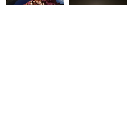
京都の「食・登山・信仰」の修
京都・紫式部の邸宅跡を訪ね歩
行と修業のホームグラウンド、
き、百人一首にある月夜の歌に
大原の山と里を歩く
思いをはせた
2026.08.02
2026.07.30
消費税の価格表記について
記事内の価格は基本的に総額（税込）表記です。2021年3月以前の記事に関し
ては（税抜）表示の場合もあります。
お問い合わせ
利用規約