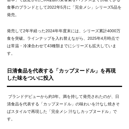
食事のブランドとして
2022
年
5
月に「完全メシ」シリーズ
5
品を
発売。
発売して
2
年半経った
2024
年年度末には、シリーズ累計
4000
万
食を突破。ラインナップを入れ替えながら、
2025
年
4
月時点で
は常温・冷凍合わせて
43種類
までにシリーズも拡大していま
す。
日清食品を代表する「カップヌードル」を再現
した味をついに投入
ブランドデビューから約
3
年。満を持して発売されたのが、日
清食品を代表する「カップヌードル」の味わいを汁なし焼きそ
ばスタイルで再現した「完全メシ 汁なしカップヌードル」で
す。