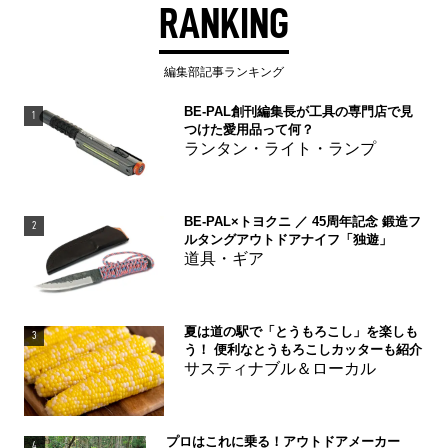
RANKING
編集部記事ランキング
BE-PAL創刊編集長が工具の専門店で見
1
つけた愛用品って何？
ランタン・ライト・ランプ
BE-PAL×トヨクニ ／ 45周年記念 鍛造フ
2
ルタングアウトドアナイフ「独遊」
道具・ギア
夏は道の駅で「とうもろこし」を楽しも
3
う！ 便利なとうもろこしカッターも紹介
サスティナブル＆ローカル
プロはこれに乗る！アウトドアメーカー
4