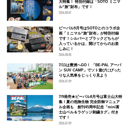
大特集！ 特別付録は「SOTO ミニマ
ル“旅”財布」です！
2026.08.07
ビーパル9月号はSOTOとのコラボ企
画「ミニマル“旅”財布」が特別付録
です！シルバーとブラックどちらが
入っているかは、開けてからのお楽
しみに！
2026.08.05
7/11は豊洲へGO！ 「BE-PAL アーバ
ン SUV CAMP」でソト遊びにぴった
りな人気車をじっくり見よう
2026.07.09
7/9発売★ビーパル8月号は富士山大特
集！夏の危険生物 完全防御マニュア
ル企画も 創刊45周年記念「mini富
士山ベル＆ラゲッジ刺繍タグ」付き
です！
2026.07.09