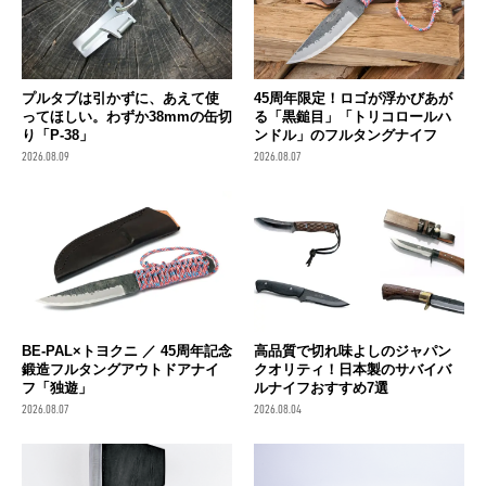
プルタブは引かずに、あえて使
45周年限定！ロゴが浮かびあが
ってほしい。わずか38mmの缶切
る「黒鎚目」「トリコロールハ
り「P-38」
ンドル」のフルタングナイフ
2026.08.09
2026.08.07
BE-PAL×トヨクニ ／ 45周年記念
高品質で切れ味よしのジャパン
鍛造フルタングアウトドアナイ
クオリティ！日本製のサバイバ
フ「独遊」
ルナイフおすすめ7選
2026.08.07
2026.08.04