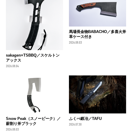
馬場長金物BABACHO／多喜火斧
革ケース付き
2026.08.03
sakagen×TSBBQ／スケルトン
アックス
2026.08.04
Snow Peak（スノーピーク）／
ふくべ鍛冶／TAFU
薪割り斧ブラック
2026.07.30
2026.08.03