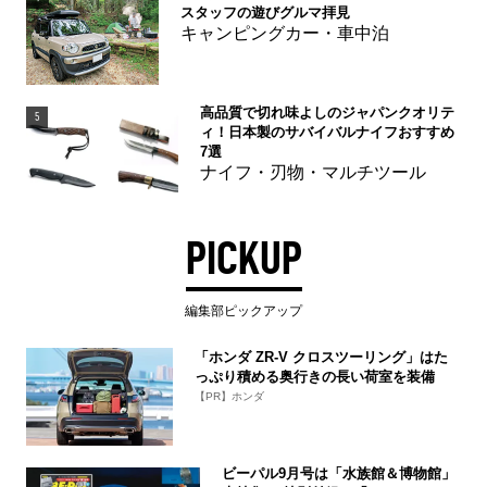
スタッフの遊びグルマ拝見
キャンピングカー・車中泊
高品質で切れ味よしのジャパンクオリテ
5
ィ！日本製のサバイバルナイフおすすめ
7選
ナイフ・刃物・マルチツール
PICKUP
編集部ピックアップ
「ホンダ ZR-V クロスツーリング」はた
っぷり積める奥行きの長い荷室を装備
【PR】ホンダ
ビーパル9月号は「水族館＆博物館」