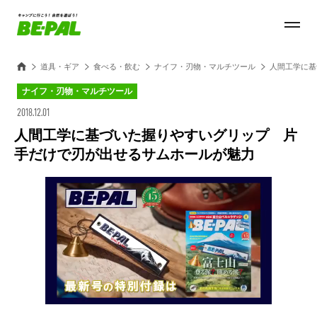
道具・ギア
食べる・飲む
ナイフ・刃物・マルチツール
人間工学に基
ナイフ・刃物・マルチツール
2018.12.01
人間工学に基づいた握りやすいグリップ 片
手だけで刃が出せるサムホールが魅力