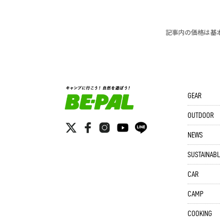
記事内の価格は基
GEAR
OUTDOOR
NEWS
SUSTAINABL
CAR
CAMP
COOKING