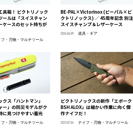
工具箱！ ビクトリノック
BE-PAL×Victorinox (ビーパル×ビ
ツールは「スイスチャン
クトリノックス) ／ 45周年記念 別注
ーケースのセット持ちが
スイスチャンプ＆レザーケース
2026.06.09
道具・ギア
イフ・刃物・マルチツール
ックス「ハントマン」
ビクトリノックスの新作「エボーク
ャー」の防災モデルがク
BSH ALOX」は細かい作業に向く傑
時に見つけやすい蓄光
作ナイフだ！
イフ・刃物・マルチツール
2023.07.04
ナイフ・刃物・マルチツール