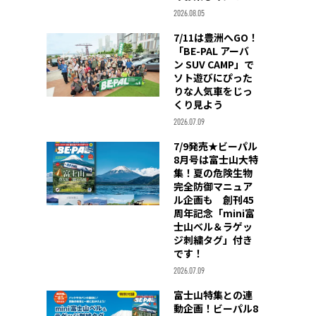
2026.08.05
7/11は豊洲へGO！
「BE-PAL アーバ
ン SUV CAMP」で
ソト遊びにぴった
りな人気車をじっ
くり見よう
2026.07.09
7/9発売★ビーパル
8月号は富士山大特
集！夏の危険生物
完全防御マニュア
ル企画も 創刊45
周年記念「mini富
士山ベル＆ラゲッ
ジ刺繍タグ」付き
です！
2026.07.09
富士山特集との連
動企画！ビーパル8