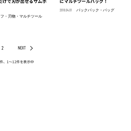
だけで刃が出せるサムホ
にマルチツールバッグ！
2018.04.01
バックパック・バッグ
イフ・刃物・マルチツール
2
NEXT
6件、1〜12件を表示中