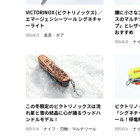
VICTORINOX (ビクトリノックス) ／
腰に小さな
エマージェンシーツール シグネチャ
スのマルチ
ーライト
プ」とレザ
おすすめ
2026.06.15
道具・ギア
2026.06.10
ナ
この冬限定のビクトリノックスは流
ビクトリノ
れ星と雪の結晶に心が踊るウッドハ
「シグネチ
ンドルモデル！
ール！停電
2025.12.18
ナイフ・刃物・マルチツール
2025.03.14
ナ