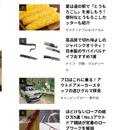
夏は道の駅で「とうも
2
ろこし」を楽しもう！
便利なとうもろこしカ
ッターも紹介
サスティナブル＆ローカル
高品質で切れ味よしの
3
ジャパンクオリティ！
日本製のサバイバルナ
イフおすすめ7選
ナイフ・刃物・マルチツー
ル
プロはこれに乗る！ア
4
ウトドアメーカースタ
ッフの遊びグルマ拝見
キャンピングカー・車中泊
ほどけないロープの結
5
び方5選！No.1アウト
ドア雑誌が定番のロー
プワークを解説