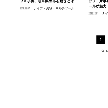
フ×子供、岐阜県のある動きとは
ップ 片手
ールが魅力
2018.12.07
ナイフ・刃物・マルチツール
2018.12.01
ナ
1
全1