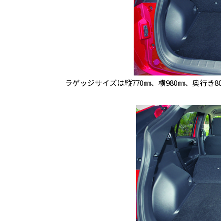
ラゲッジサイズは縦770㎜、横980㎜、奥行き80