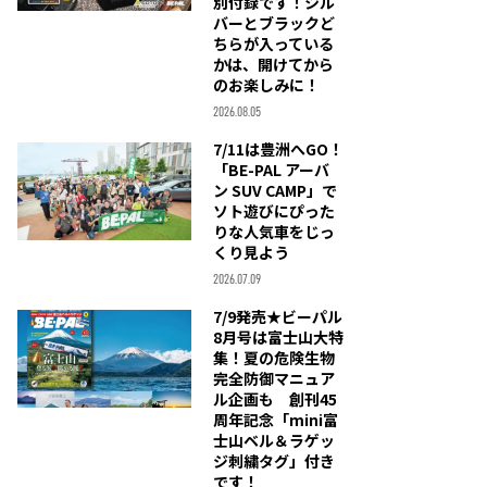
別付録です！シル
バーとブラックど
ちらが入っている
かは、開けてから
のお楽しみに！
2026.08.05
7/11は豊洲へGO！
「BE-PAL アーバ
ン SUV CAMP」で
ソト遊びにぴった
りな人気車をじっ
くり見よう
2026.07.09
7/9発売★ビーパル
8月号は富士山大特
集！夏の危険生物
完全防御マニュア
ル企画も 創刊45
周年記念「mini富
士山ベル＆ラゲッ
ジ刺繍タグ」付き
です！