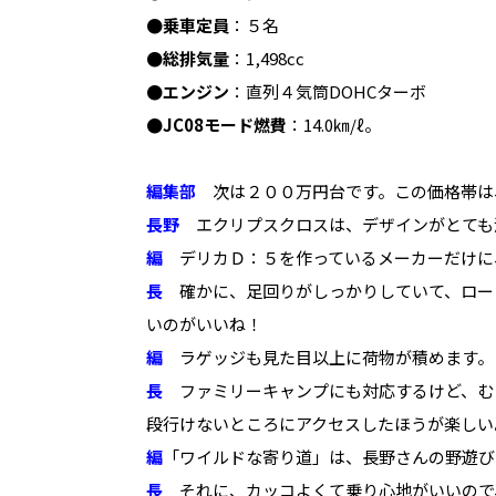
●乗車定員
：５名
●総排気量
：1,498cc
●エンジン
：直列４気筒DOHCターボ
●JC08モード燃費
：14.0㎞/ℓ。
編集部
次は２００万円台です。この価格帯は
長野
エクリプスクロスは、デザインがとても
編
デリカＤ：５を作っているメーカーだけに
長
確かに、足回りがしっかりしていて、ロー
いのがいいね！
編
ラゲッジも見た目以上に荷物が積めます。
長
ファミリーキャンプにも対応するけど、む
段行けないところにアクセスしたほうが楽しい
編
「ワイルドな寄り道」は、長野さんの野遊び
長
それに、カッコよくて乗り心地がいいので