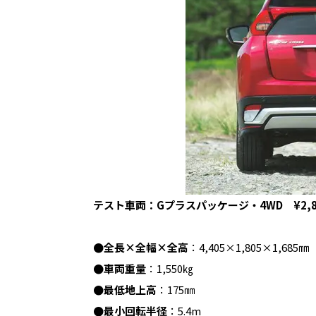
テスト車両：Gプラスパッケージ・4WD ¥2,86
●全長×全幅×全高
：4,405×1,805×1,685㎜
●車両重量
：1,550㎏
●最低地上高
：175㎜
●最小回転半径
：5.4m