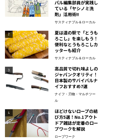
パル編集部員が実践し
ている「ヤシノミ洗
剤」活用術!!
サスティナブル＆ローカル
夏は道の駅で「とうも
2
ろこし」を楽しもう！
便利なとうもろこしカ
ッターも紹介
サスティナブル＆ローカル
高品質で切れ味よしの
3
ジャパンクオリティ！
日本製のサバイバルナ
イフおすすめ7選
ナイフ・刃物・マルチツー
ル
ほどけないロープの結
4
び方5選！No.1アウト
ドア雑誌が定番のロー
プワークを解説
ロープワーク