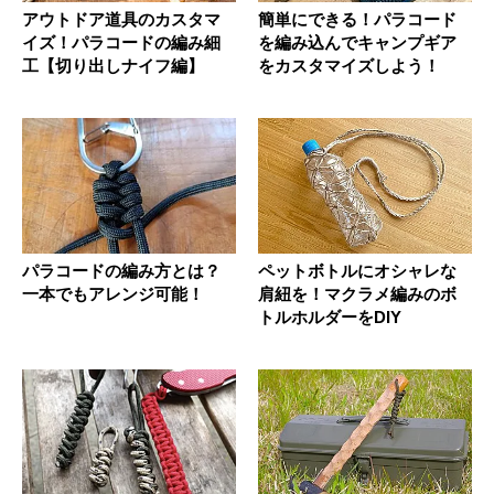
アウトドア道具のカスタマ
簡単にできる！パラコード
イズ！パラコードの編み細
を編み込んでキャンプギア
工【切り出しナイフ編】
をカスタマイズしよう！
パラコードの編み方とは？
ペットボトルにオシャレな
一本でもアレンジ可能！
肩紐を！マクラメ編みのボ
トルホルダーをDIY