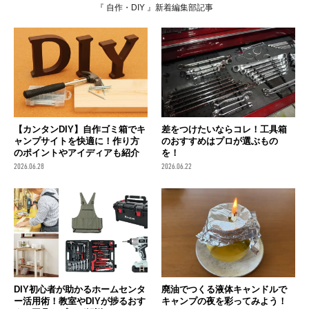
『 自作・DIY 』新着編集部記事
【カンタンDIY】自作ゴミ箱でキ
差をつけたいならコレ！工具箱
ャンプサイトを快適に！作り方
のおすすめはプロが選ぶもの
のポイントやアイディアも紹介
を！
2026.06.28
2026.06.22
DIY初心者が助かるホームセンタ
廃油でつくる液体キャンドルで
ー活用術！教室やDIYが捗るおす
キャンプの夜を彩ってみよう！