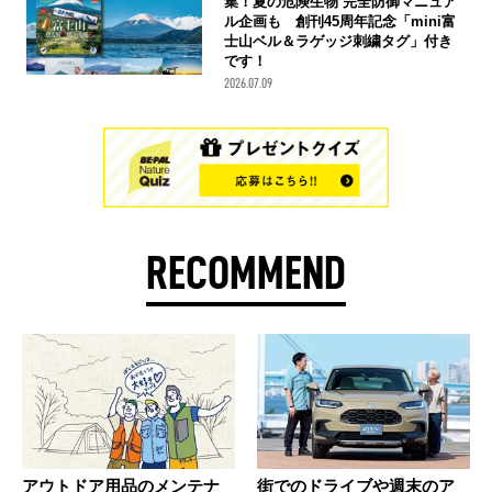
集！夏の危険生物 完全防御マニュア
ル企画も 創刊45周年記念「mini富
士山ベル＆ラゲッジ刺繍タグ」付き
です！
2026.07.09
RECOMMEND
アウトドア用品のメンテナ
街でのドライブや週末のア