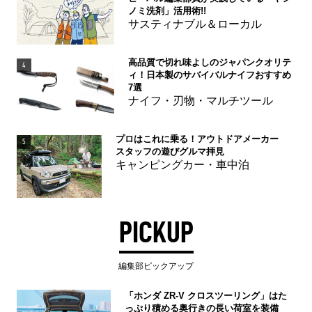
ノミ洗剤」活用術!!
サスティナブル＆ローカル
高品質で切れ味よしのジャパンクオリテ
4
ィ！日本製のサバイバルナイフおすすめ
7選
ナイフ・刃物・マルチツール
プロはこれに乗る！アウトドアメーカー
5
スタッフの遊びグルマ拝見
キャンピングカー・車中泊
PICKUP
編集部ピックアップ
「ホンダ ZR-V クロスツーリング」はた
っぷり積める奥行きの長い荷室を装備