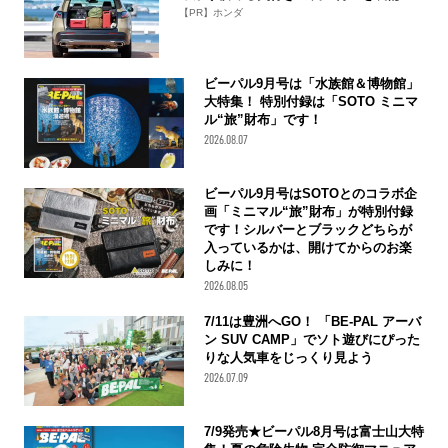
【PR】ホンダ
ビーパル9月号は「水族館＆博物館」
大特集！ 特別付録は「SOTO ミニマ
ル“旅”財布」です！
2026.08.07
ビーパル9月号はSOTOとのコラボ企
画「ミニマル“旅”財布」が特別付録
です！シルバーとブラックどちらが
入っているかは、開けてからのお楽
しみに！
2026.08.05
7/11は豊洲へGO！ 「BE-PAL アーバ
ン SUV CAMP」でソト遊びにぴった
りな人気車をじっくり見よう
2026.07.09
7/9発売★ビーパル8月号は富士山大特