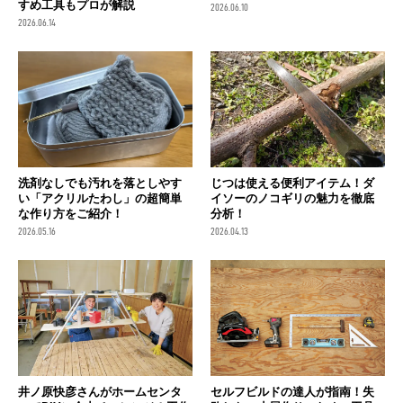
すめ工具もプロが解説
2026.06.10
2026.06.14
洗剤なしでも汚れを落としやす
じつは使える便利アイテム！ダ
い「アクリルたわし」の超簡単
イソーのノコギリの魅力を徹底
な作り方をご紹介！
分析！
2026.05.16
2026.04.13
井ノ原快彦さんがホームセンタ
セルフビルドの達人が指南！失