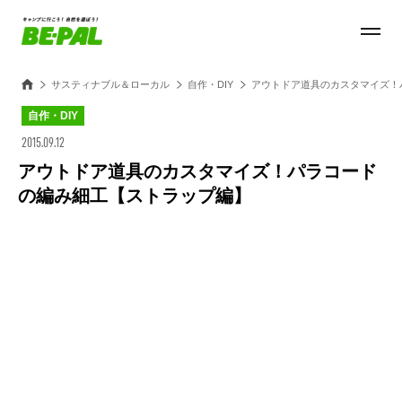
サスティナブル＆ローカル
自作・DIY
アウトドア道具のカスタマイズ！
自作・DIY
2015.09.12
アウトドア道具のカスタマイズ！パラコード
の編み細工【ストラップ編】
Loaded
:
100.00%
/
Unmute