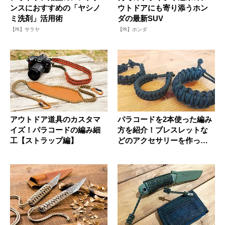
ンスにおすすめの「ヤシノ
ウトドアにも寄り添うホン
ミ洗剤」活用術
ダの最新SUV
【PR】サラヤ
【PR】ホンダ
アウトドア道具のカスタマ
パラコードを2本使った編み
イズ！パラコードの編み細
方を紹介！ブレスレットな
工【ストラップ編】
どのアクセサリーを作って
みよう...