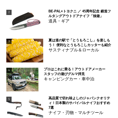
BE-PAL×トヨクニ ／ 45周年記念 鍛造フ
2
ルタングアウトドアナイフ「独遊」
道具・ギア
夏は道の駅で「とうもろこし」を楽しも
3
う！ 便利なとうもろこしカッターも紹介
サスティナブル＆ローカル
プロはこれに乗る！アウトドアメーカー
4
スタッフの遊びグルマ拝見
キャンピングカー・車中泊
高品質で切れ味よしのジャパンクオリテ
5
ィ！日本製のサバイバルナイフおすすめ
7選
ナイフ・刃物・マルチツール