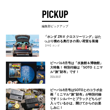
PICKUP
編集部ピックアップ
「ホンダ ZR-V クロスツーリング」はた
っぷり積める奥行きの長い荷室を装備
【PR】ホンダ
ビーパル9月号は「水族館＆博物館」
大特集！ 特別付録は「SOTO ミニマ
ル“旅”財布」です！
2026.08.07
ビーパル9月号はSOTOとのコラボ企
画「ミニマル“旅”財布」が特別付録
です！シルバーとブラックどちらが
入っているかは、開けてからのお楽
しみに！