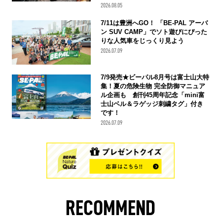
2026.08.05
7/11は豊洲へGO！ 「BE-PAL アーバ
ン SUV CAMP」でソト遊びにぴった
りな人気車をじっくり見よう
2026.07.09
7/9発売★ビーパル8月号は富士山大特
集！夏の危険生物 完全防御マニュア
ル企画も 創刊45周年記念「mini富
士山ベル＆ラゲッジ刺繍タグ」付き
です！
2026.07.09
RECOMMEND