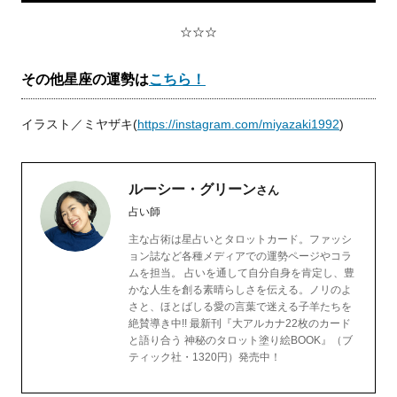
☆☆☆
その他星座の運勢は
こちら！
イラスト／ミヤザキ(
https://instagram.com/miyazaki1992
)
ルーシー・グリーン
さん
占い師
主な占術は星占いとタロットカード。ファッシ
ョン誌など各種メディアでの運勢ページやコラ
ムを担当。 占いを通して自分自身を肯定し、豊
かな人生を創る素晴らしさを伝える。ノリのよ
さと、ほとばしる愛の言葉で迷える子羊たちを
絶賛導き中!! 最新刊『大アルカナ22枚のカード
と語り合う 神秘のタロット塗り絵BOOK』（ブ
ティック社・1320円）発売中！