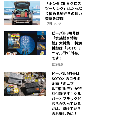
「ホンダ ZR-V クロス
ツーリング」はたっぷ
り積める奥行きの長い
荷室を装備
【PR】ホンダ
ビーパル9月号は
「水族館＆博物
館」大特集！ 特別
付録は「SOTO ミ
ニマル“旅”財布」
です！
2026.08.07
ビーパル9月号は
SOTOとのコラボ
企画「ミニマ
ル“旅”財布」が特
別付録です！シル
バーとブラックど
ちらが入っている
かは、開けてから
のお楽しみに！