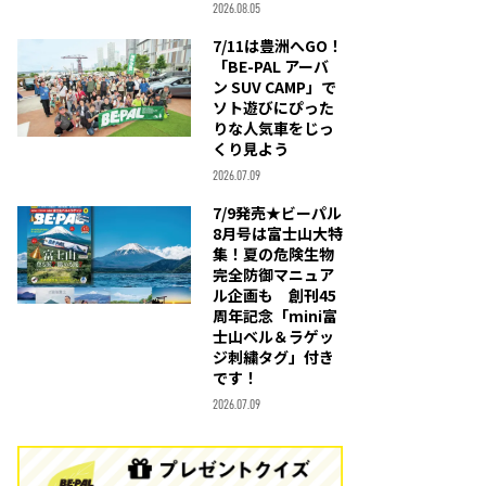
2026.08.05
7/11は豊洲へGO！
「BE-PAL アーバ
ン SUV CAMP」で
ソト遊びにぴった
りな人気車をじっ
くり見よう
2026.07.09
7/9発売★ビーパル
8月号は富士山大特
集！夏の危険生物
完全防御マニュア
ル企画も 創刊45
周年記念「mini富
士山ベル＆ラゲッ
ジ刺繍タグ」付き
です！
2026.07.09