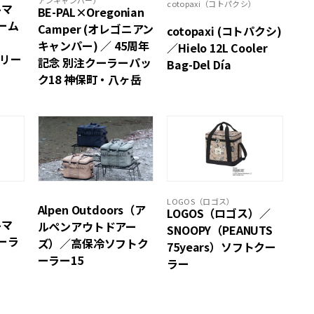
アンキャンパー）
cotopaxi（コトパクシ）
ルマ
BE-PAL×Oregonian
ーム
Camper (オレゴニアン
cotopaxi (コトパクシ)
キャンパー) ／ 45周年
／Hielo 12L Cooler
グリー
記念 別注クーラーパッ
Bag-Del Día
ク18 神保町・八ヶ岳
LOGOS（ロゴス）
Alpen Outdoors（ア
）
LOGOS（ロゴス）／
ルマ
ルペンアウトドアー
SNOOPY（PEANUTS
ーラ
ズ）／高保冷ソフトク
75years）ソフトクー
ーラー15
ラー