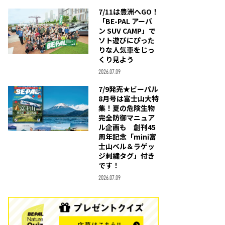
7/11は豊洲へGO！
「BE-PAL アーバ
ン SUV CAMP」で
ソト遊びにぴった
りな人気車をじっ
くり見よう
2026.07.09
7/9発売★ビーパル
8月号は富士山大特
集！夏の危険生物
完全防御マニュア
ル企画も 創刊45
周年記念「mini富
士山ベル＆ラゲッ
ジ刺繍タグ」付き
です！
2026.07.09