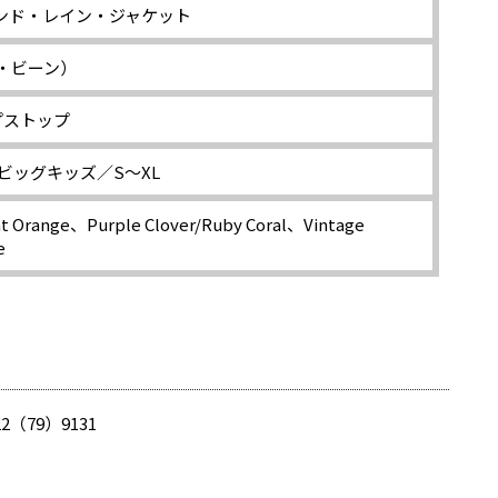
ンド・レイン・ジャケット
エル・ビーン）
プストップ
ビッグキッズ／S～XL
ght Orange、Purple Clover/Ruby Coral、Vintage
e
22（79）9131