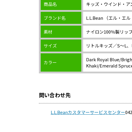
商品名
キッズ・ウインド・ア
ブランド名
L.L.Bean （エル・
素材
ナイロン100％製リッ
サイズ
リトルキッズ／S～L、
Dark Royal Blue/Bri
カラー
Khaki/Emerald Spruc
問い合わせ先
L.L.Beanカスタマーサービスセンター
04