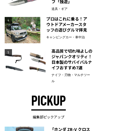
フ「独遊」
道具・ギア
プロはこれに乗る！ア
4
ウトドアメーカースタ
ッフの遊びグルマ拝見
キャンピングカー・車中泊
高品質で切れ味よしの
5
ジャパンクオリティ！
日本製のサバイバルナ
イフおすすめ7選
ナイフ・刃物・マルチツー
ル
PICKUP
編集部ピックアップ
「ホンダ ZR-V クロス