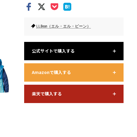
L.L.Bean（エル・エル・ビーン）
背面の裾には反射素材3M™スコッチライト™を使用した三角形の
袖口と両
ロゴ付き。
公式サイトで購入する
Amazonで購入する
楽天で購入する