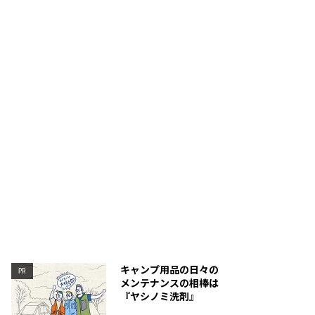
裾脇はゴムが入っている。
フード周りは伸縮素材を組
キャンプ用品の日々の
PR
メンテナンスの相棒は
『ヤシノミ洗剤』