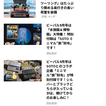
ツーリング」はたっぷ
り積める奥行きの長い
荷室を装備
【PR】ホンダ
ビーパル9月号は
「水族館＆博物
館」大特集！ 特別
付録は「SOTO ミ
ニマル“旅”財布」
です！
2026.08.07
ビーパル9月号は
SOTOとのコラボ
企画「ミニマ
ル“旅”財布」が特
別付録です！シル
バーとブラックど
ちらが入っている
かは、開けてから
のお楽しみに！
2026.08.05