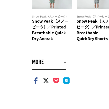
Snow Peak（スノーピーク）
Snow Peak（スノーピー
Snow Peak（スノー
Snow Peak（ス
ピーク）／Printed
ピーク）／Printe
Breathable Quick
Breathable
Dry Anorak
QuickDry Shorts
MORE