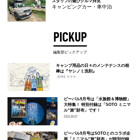
スタッフの遊びグルマ拝見
キャンピングカー・車中泊
PICKUP
編集部ピックアップ
キャンプ用品の日々のメンテナンスの相
棒は『ヤシノミ洗剤』
【PR】サラヤ
ビーパル9月号は「水族館＆博物館」
大特集！ 特別付録は「SOTO ミニマ
ル“旅”財布」です！
2026.08.07
ビーパル9月号はSOTOとのコラボ企
画「ミニマル“旅”財布」が特別付録