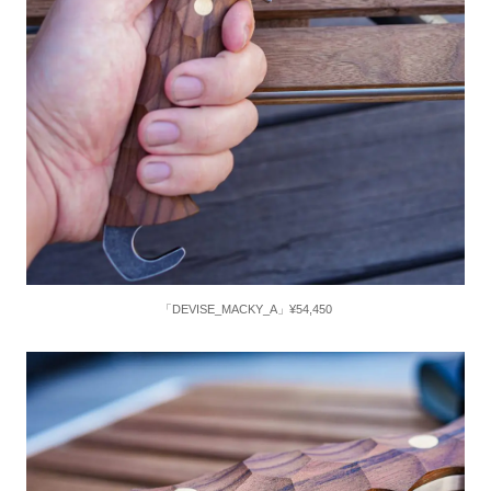
「DEVISE_MACKY_A」¥54,450