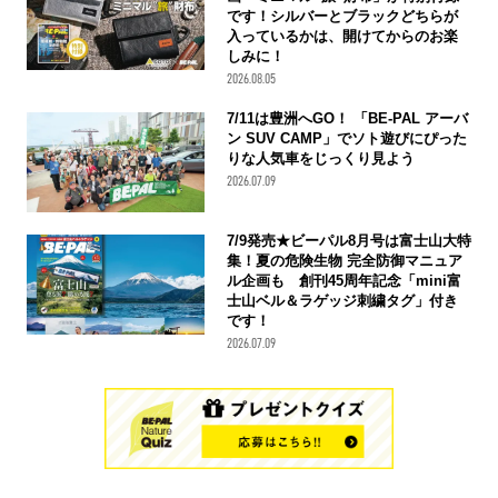
です！シルバーとブラックどちらが
入っているかは、開けてからのお楽
しみに！
2026.08.05
7/11は豊洲へGO！ 「BE-PAL アーバ
ン SUV CAMP」でソト遊びにぴった
りな人気車をじっくり見よう
2026.07.09
7/9発売★ビーパル8月号は富士山大特
集！夏の危険生物 完全防御マニュア
ル企画も 創刊45周年記念「mini富
士山ベル＆ラゲッジ刺繍タグ」付き
です！
2026.07.09