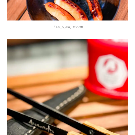
「sai_b_asi」¥6,930