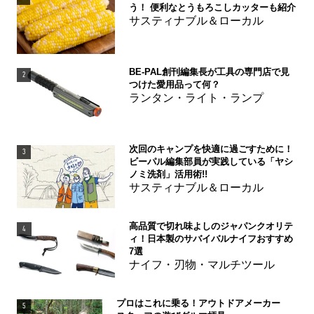
う！ 便利なとうもろこしカッターも紹介
サスティナブル＆ローカル
BE-PAL創刊編集長が工具の専門店で見
2
つけた愛用品って何？
ランタン・ライト・ランプ
次回のキャンプを快適に過ごすために！
3
ビーパル編集部員が実践している「ヤシ
ノミ洗剤」活用術!!
サスティナブル＆ローカル
高品質で切れ味よしのジャパンクオリテ
4
ィ！日本製のサバイバルナイフおすすめ
7選
ナイフ・刃物・マルチツール
プロはこれに乗る！アウトドアメーカー
5