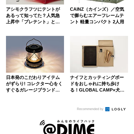
アシモクラフツにテントが
CAINZ（カインズ）／空気
あるって知ってた？人気急
で膨らむエアーフレームテ
上昇中「プレテント」との
ント 軽量コンパクト 2人用
別注コラ...
日本発のこだわりアイテム
ナイフとカッティングボー
がずらり! コレクター心をく
ドをおしゃれに持ち歩け
すぐるガレージブランドの
る！GLOBAL CAMP×犬印
おす...
鞄...
Recommended by