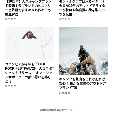
【2026年】人気キャンプブラン
モンベルクラブは入るべき！？
ド図鑑！各ブランドのヒストリ
会員歴15年のアウトドアライタ
ーと最新おすすめ＆名作ギアも
ーが特典や年会費の元を取るコ
徹底解説
ツを伝授
2026.06.24
2026.05.29
コロンビアが今年も「FUJI
ROCK FESTIVAL’26」のコラボT
シャツをリリース！ オフィシャ
ルサポーターの熱い思いを感じ
キャンプも登山もこれがあれば
よう
安心！ 確かな歴史のアウトドア
2026.05.26
ブランド7選
2026.05.22
消費税の価格表記について