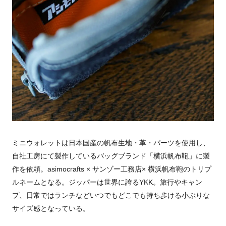
ミニウォレットは日本国産の帆布生地・革・パーツを使用し、
自社工房にて製作しているバッグブランド「横浜帆布鞄」に製
作を依頼。
asimocrafts ×
サンゾー工務店
×
横浜帆布鞄のトリプ
ルネームとなる。ジッパーは世界に誇る
YKK
。旅行やキャン
プ、日常ではランチなどいつでもどこでも持ち歩ける小ぶりな
サイズ感となっている。