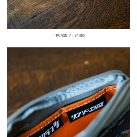
「PURSE_A」¥4,950