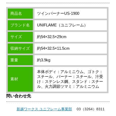
商品名
ツインバーナーUS-1900
ブランド名
UNIFLAME（ユニフレーム）
サイズ
約54×32.5×29cm
収納サイズ
約54×32.5×11.5cm
重量
約3.9kg
本体ボディ：アルミニウム、ゴトク：
スチール、バーナー：スチール、汁受
素材
け：ステンレス鋼、スタンド：スチー
ル、火力調節ツマミ：アルミニウム
問い合わせ先
新越ワークス ユニフレーム事業部
03（3264）8311