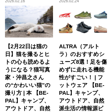
2026.02.16
2026.02.24
【2月22日は猫の
ALTRA（アルト
日】猫を撮るとヒ
ラ）のおすすめシ
トの心も読めるよ
ューズ8選！足を傷
うになる？猫写真
めずに走れる機能
家・沖昌之さん
性がすごい！ | フ
の“かわいい猫”の
ットウェア 【BE-
撮り方 | 本 【BE-
PAL】キャンプ、
PAL】キャンプ、
アウトドア、自然
アウトドア、自然
派生活の情報源ビ