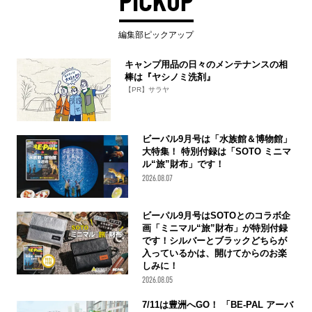
PICKUP
編集部ピックアップ
キャンプ用品の日々のメンテナンスの相
棒は『ヤシノミ洗剤』
【PR】サラヤ
ビーパル9月号は「水族館＆博物館」
大特集！ 特別付録は「SOTO ミニマ
ル“旅”財布」です！
2026.08.07
ビーパル9月号はSOTOとのコラボ企
画「ミニマル“旅”財布」が特別付録
です！シルバーとブラックどちらが
入っているかは、開けてからのお楽
しみに！
2026.08.05
7/11は豊洲へGO！ 「BE-PAL アーバ