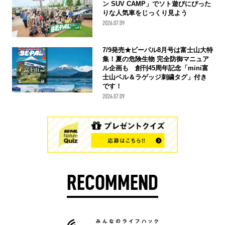
ン SUV CAMP」でソト遊びにぴった
りな人気車をじっくり見よう
2026.07.09
7/9発売★ビーパル8月号は富士山大特
集！夏の危険生物 完全防御マニュア
ル企画も 創刊45周年記念「mini富
士山ベル＆ラゲッジ刺繍タグ」付き
です！
2026.07.09
RECOMMEND