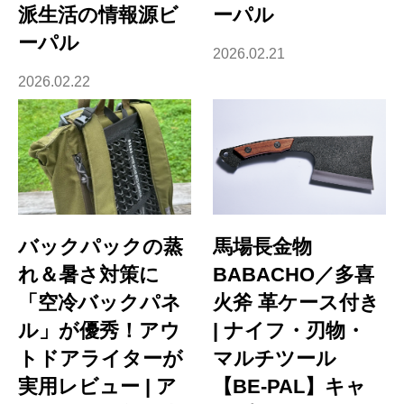
派生活の情報源ビ
ーパル
ーパル
2026.02.21
2026.02.22
バックパックの蒸
馬場長金物
れ＆暑さ対策に
BABACHO／多喜
「空冷バックパネ
火斧 革ケース付き
ル」が優秀！アウ
| ナイフ・刃物・
トドアライターが
マルチツール
実用レビュー | ア
【BE-PAL】キャ