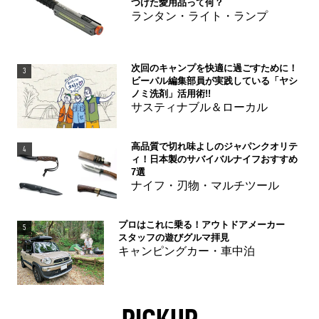
つけた愛用品って何？
ランタン・ライト・ランプ
次回のキャンプを快適に過ごすために！
3
ビーパル編集部員が実践している「ヤシ
ノミ洗剤」活用術!!
サスティナブル＆ローカル
高品質で切れ味よしのジャパンクオリテ
4
ィ！日本製のサバイバルナイフおすすめ
7選
ナイフ・刃物・マルチツール
プロはこれに乗る！アウトドアメーカー
5
スタッフの遊びグルマ拝見
キャンピングカー・車中泊