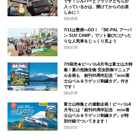
です！シルバーとブラックどちらが
入っているかは、開けてからのお楽
しみに！
2026.08.05
7/11は豊洲へGO！ 「BE-PAL アーバ
ン SUV CAMP」でソト遊びにぴった
りな人気車をじっくり見よう
2026.07.09
7/9発売★ビーパル8月号は富士山大特
集！夏の危険生物 完全防御マニュア
ル企画も 創刊45周年記念「mini富
士山ベル＆ラゲッジ刺繍タグ」付き
です！
2026.07.09
富士山特集との連動企画！ビーパル8
月号には「創刊45周年記念 mini富
士山ベル＆ラゲッジ刺繍タグ」が特
別付録でついてきます！
2026.07.07