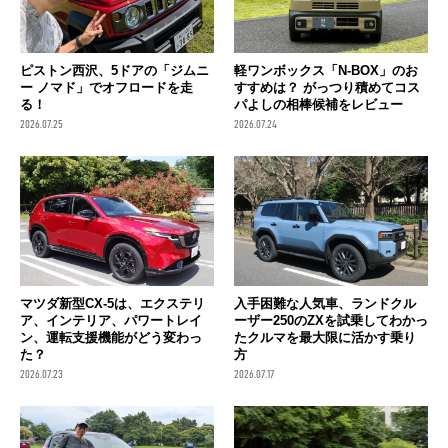
ピストン西沢、5ドアの「ジムニ
軽ワンボックス「N-BOX」のお
ー ノマド」でオフロードを走
すすめは？ がっつり積めてコス
る！
パよしの相棒候補をレビュー
2026.07.25
2026.07.24
マツダ新型CX-5は、エクステリ
入手困難な人気車、ランドクル
ア、インテリア、パワートレイ
ーザー250のZXを試乗してわかっ
ン、運転支援機能がどう変わっ
たクルマを最大限に活かす乗り
た？
方
2026.07.23
2026.07.17