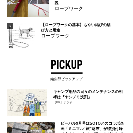
説
ロープワーク
【ロープワークの基本】もやい結びの結
5
び方と用途
ロープワーク
PICKUP
編集部ピックアップ
キャンプ用品の日々のメンテナンスの相
棒は『ヤシノミ洗剤』
【PR】サラヤ
ビーパル9月号はSOTOとのコラボ企
画「ミニマル“旅”財布」が特別付録