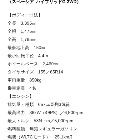
（スペーシア ハイブリッドG 2WD）
【ボディー寸法】
全長 3,395㎜
全幅 1,475㎜
全高 1,785㎜
最低地上高 150㎜
最小回転半径 4.4m
ホイールベース 2,460㎜
タイヤサイズ 155／65R14
車両重量 850kg
乗車定員 4名
【エンジン】
排気量・種類 657cc直列3気筒
最高出力 36kW（49PS）／6,500rpm
最大トルク 58N・m／5,000rpm
燃料種類 無鉛レギュラーガソリン
燃費（WLTCモード） 25.1km/ℓ