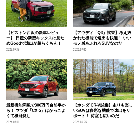
【ピストン西沢の新車レビュ
【アウディ「Q3」試乗】考え抜
ー】 日産の新型キックスは見た
かれた機能で遠出も快適！ いい
めGoodで遠出が超らくちん！
モノ感あふれるSUVなのだ
2026.07.15
2026.07.05
最新機能満載で300万円台前半か
【ホンダ CR-V試乗】走りも楽し
ら！ マツダ「CX-5」はかっこよ
いSUVは多彩な機能で遠出をサ
くて機能良し
ポート！ 荷室も広いのだ
2026.07.01
2026.06.25