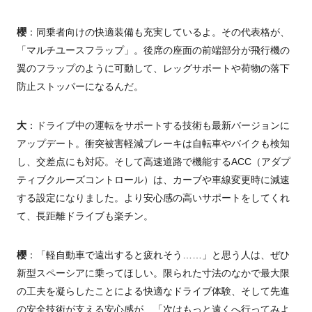
櫻
：同乗者向けの快適装備も充実しているよ。その代表格が、
「マルチユースフラップ」。後席の座面の前端部分が飛行機の
翼のフラップのように可動して、レッグサポートや荷物の落下
防止ストッパーになるんだ。
大
：ドライブ中の運転をサポートする技術も最新バージョンに
アップデート。衝突被害軽減ブレーキは自転車やバイクも検知
し、交差点にも対応。そして高速道路で機能するACC（アダプ
ティブクルーズコントロール）は、カーブや車線変更時に減速
する設定になりました。より安心感の高いサポートをしてくれ
て、長距離ドライブも楽チン。
櫻
：「軽自動車で遠出すると疲れそう……」と思う人は、ぜひ
新型スペーシアに乗ってほしい。限られた寸法のなかで最大限
の工夫を凝らしたことによる快適なドライブ体験、そして先進
の安全技術が支える安心感が、「次はもっと遠くへ行ってみよ