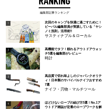
RANKING
編集部記事ランキング
次回のキャンプを快適に過ごすために！
1
ビーパル編集部員が実践している「ヤシ
ノミ洗剤」活用術!!
サスティナブル＆ローカル
高機能でタフ！頼れるアウトドアウォッ
2
チ5選を編集部がレビュー
時計
高品質で切れ味よしのジャパンクオリテ
3
ィ！日本製のサバイバルナイフおすすめ
7選
ナイフ・刃物・マルチツール
ほどけないロープの結び方5選！No.1ア
4
ウトドア雑誌が定番のロープワークを解