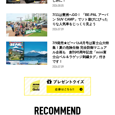
しみに！
2026.08.05
7/11は豊洲へGO！ 「BE-PAL アーバ
ン SUV CAMP」でソト遊びにぴった
りな人気車をじっくり見よう
2026.07.09
7/9発売★ビーパル8月号は富士山大特
集！夏の危険生物 完全防御マニュア
ル企画も 創刊45周年記念「mini富
士山ベル＆ラゲッジ刺繍タグ」付き
です！
2026.07.09
RECOMMEND