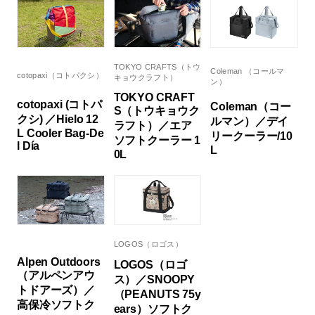
TOKYO CRAFTS（トウ
Coleman （コールマ
cotopaxi（コトパクシ）
キョウクラフト）
ン）
TOKYO CRAFT
cotopaxi (コトパ
Coleman（コー
S（トウキョウク
クシ) ／Hielo 12
ルマン）／デイ
ラフト）／エア
L Cooler Bag-De
リークーラー/10
ソフトクーラー 1
l Día
L
0L
LOGOS（ロゴス）
Alpen Outdoors
LOGOS（ロゴ
（アルペンアウ
ス）／SNOOPY
トドアーズ）／
（PEANUTS 75y
高保冷ソフトク
ears）ソフトク