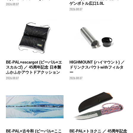
ゲンボトル広口1.0L
2026.08.07
2026.08.07
BE-PAL×escargot (ビーパル×エ
HIGHMOUNT (ハイマウント) ／
スカルゴ) ／ 45周年記念 日本製
ドリンクスパウトwithフィルタ
ふかふかアウトドアクッション
ー
2026.08.07
2026.08.07
BE-PAL×古今和 (ビーパル×ここ
BE-PAL×トヨクニ ／ 45周年記念