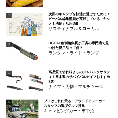
次回のキャンプを快適に過ごすために！
2
ビーパル編集部員が実践している「ヤシ
ノミ洗剤」活用術!!
サスティナブル＆ローカル
BE-PAL創刊編集長が工具の専門店で見
3
つけた愛用品って何？
ランタン・ライト・ランプ
高品質で切れ味よしのジャパンクオリテ
4
ィ！日本製のサバイバルナイフおすすめ
7選
ナイフ・刃物・マルチツール
プロはこれに乗る！アウトドアメーカー
5
スタッフの遊びグルマ拝見
キャンピングカー・車中泊