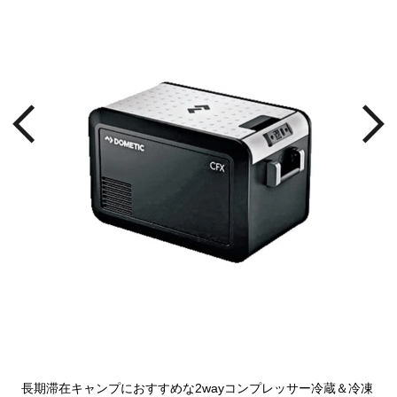
フや温
冷凍
長期滞在キャンプにおすすめな2wayコンプレッサー冷蔵＆冷凍