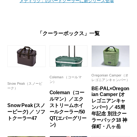
メティック」のハードクーラーに新シリーズ登場
「クーラーボックス」一覧
Oregonian Camper（オ
Coleman （コールマ
レゴニアンキャンパー）
ン）
Snow Peak（スノーピ
BE-PAL×Oregon
ーク）
Coleman（コー
ian Camper (オ
ルマン）／エク
レゴニアンキャ
Snow Peak (スノ
ストリームホイ
ンパー) ／ 45周
ーピーク) ／ ソフ
ールクーラー/50
年記念 別注クー
トクーラー47
QT(エバーグリー
ラーパック18 神
ン)
保町・八ヶ岳