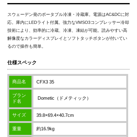
スウェーデン発のポータブル冷凍・冷蔵庫。電源はAC&DCに対
応。庫内にLEDライト付属。強力なVMSO3コンプレッサー冷却
技術により、効率的に冷蔵、冷凍、凍結が可能。
読みやすい高
解像度なカラーディスプレイとソフトタッチボタンが付いてい
るので操作も簡単。
仕様スペック
商品名
CFX3 35
ブラン
Dometic（ドメティック）
ド名
サイズ
39.8×69.4×40.7cm
重量
約16.9kg