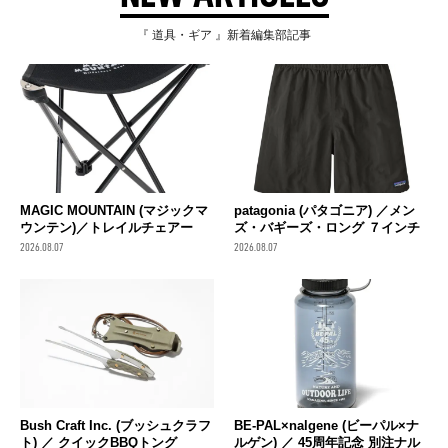
『 道具・ギア 』新着編集部記事
MAGIC MOUNTAIN (マジックマ
patagonia (パタゴニア) ／メン
ウンテン)／トレイルチェアー
ズ・バギーズ・ロング ７インチ
2026.08.07
2026.08.07
Bush Craft Inc. (ブッシュクラフ
BE-PAL×nalgene (ビーパル×ナ
ト) ／ クイックBBQトング
ルゲン) ／ 45周年記念 別注ナル