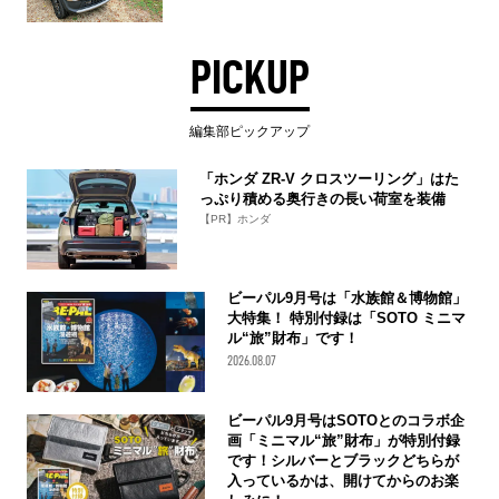
PICKUP
編集部ピックアップ
「ホンダ ZR-V クロスツーリング」はた
っぷり積める奥行きの長い荷室を装備
【PR】ホンダ
ビーパル9月号は「水族館＆博物館」
大特集！ 特別付録は「SOTO ミニマ
ル“旅”財布」です！
2026.08.07
ビーパル9月号はSOTOとのコラボ企
画「ミニマル“旅”財布」が特別付録
です！シルバーとブラックどちらが
入っているかは、開けてからのお楽