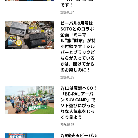
です！
2026.08.07
ビーパル9月号は
SOTOとのコラボ
企画「ミニマ
ル“旅”財布」が特
別付録です！シル
バーとブラックど
ちらが入っている
かは、開けてから
のお楽しみに！
2026.08.05
7/11は豊洲へGO！
「BE-PAL アーバ
ン SUV CAMP」で
ソト遊びにぴった
りな人気車をじっ
くり見よう
2026.07.09
7/9発売★ビーパル