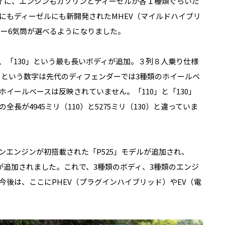
ィに、エンジンもガソリンとディーゼルが各１種類ぐらいだ
にもディーゼルにも新開発された
MHEV
（マイルドハイブリ
ター
6
気筒が選べるようになりました。
、「
130
」という最も長いボディが追加。３列８人乗り仕様
」という数字は先代のディフェンダーでは
3
種類のホイールベ
ホイールベースは反映されていません。「
110
」と「
130
」
の全長が
4945
ミリ（
110
）と
5275
ミリ（
130
）と違っていま
ンエンジンが初搭載された「
P525
」モデルが追加され、
」が追加されました。これで、
3
種類のボディ、
3
種類のエンジ
今後は、ここに
PHEV
（プラグインハイブリッド）や
EV
（電