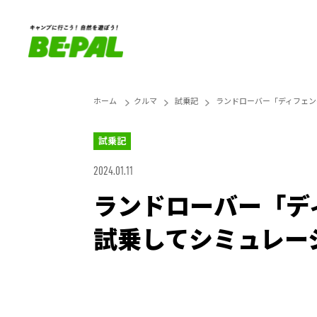
ホーム
クルマ
試乗記
ランドローバー「ディフェン
試乗記
2024.01.11
ランドローバー「デ
試乗してシミュレー
Loaded
:
28.84%
Unmute