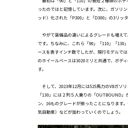
最初は「
90
」と「
110
」の長短２種類のボデ
ったのではと記憶しています。次に、ガソリン
ッド）化された「
P300
」と「
D300
」の
3
リッ
やがて装備品の違いによるグレードも増えて
です。ちなみに、これら「
90
」「
110
」「
130
ースを表すインチ数でしたが、現行モデルでは
のホイールベースは
3020
ミリと共通で、ボディ
す。
そして、
2023
年
12
月には
525
馬力の
V8
ガソリ
「
130
」には２列５人乗りの「OUTBOUND
ン、
16
ものグレードが揃ったことになります。
気自動車）などが加わっていくのでしょう。