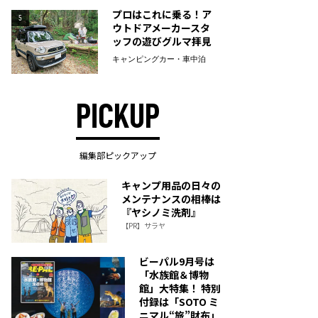
プロはこれに乗る！ア
5
ウトドアメーカースタ
ッフの遊びグルマ拝見
キャンピングカー・車中泊
PICKUP
編集部ピックアップ
キャンプ用品の日々の
メンテナンスの相棒は
『ヤシノミ洗剤』
【PR】サラヤ
ビーパル9月号は
「水族館＆博物
館」大特集！ 特別
付録は「SOTO ミ
ニマル“旅”財布」