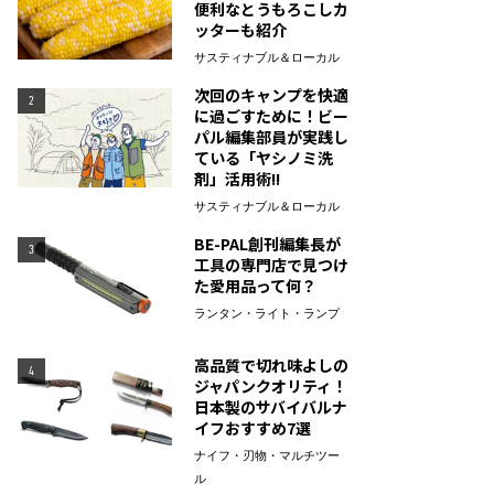
便利なとうもろこしカ
ッターも紹介
サスティナブル＆ローカル
次回のキャンプを快適
2
に過ごすために！ビー
パル編集部員が実践し
ている「ヤシノミ洗
剤」活用術!!
サスティナブル＆ローカル
BE-PAL創刊編集長が
3
工具の専門店で見つけ
た愛用品って何？
ランタン・ライト・ランプ
高品質で切れ味よしの
4
ジャパンクオリティ！
日本製のサバイバルナ
イフおすすめ7選
ナイフ・刃物・マルチツー
ル