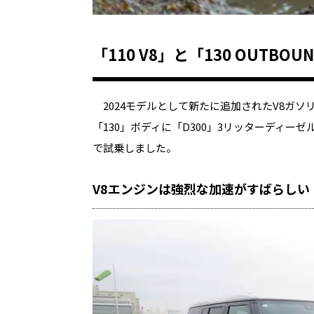
「
110 V8
」と「
130 OUTBOUN
2024
モデルとして新たに追加された
V8
ガソ
「
130
」ボディに「
D300
」
3
リッターディーゼ
で試乗しました。
V8
エンジンは強烈な加速がすばらしい