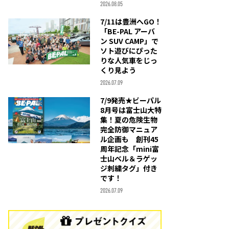
2026.08.05
7/11は豊洲へGO！
「BE-PAL アーバ
ン SUV CAMP」で
ソト遊びにぴった
りな人気車をじっ
くり見よう
2026.07.09
7/9発売★ビーパル
8月号は富士山大特
集！夏の危険生物
完全防御マニュア
ル企画も 創刊45
周年記念「mini富
士山ベル＆ラゲッ
ジ刺繍タグ」付き
です！
2026.07.09