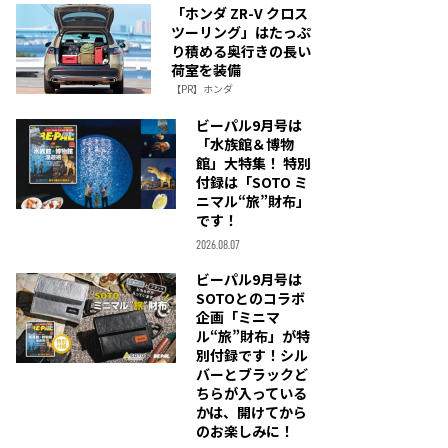
「ホンダ ZR-V クロス
ツーリング」はたっぷ
り積める奥行きの長い
荷室を装備
【PR】ホンダ
ビーパル9月号は
「水族館＆博物
館」大特集！ 特別
付録は「SOTO ミ
ニマル“旅”財布」
です！
2026.08.07
ビーパル9月号は
SOTOとのコラボ
企画「ミニマ
ル“旅”財布」が特
別付録です！シル
バーとブラックど
ちらが入っている
かは、開けてから
のお楽しみに！