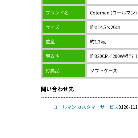
ブランド名
Coleman (コールマン)
サイズ
約φ14.5×26㎝
重量
約1.3kg
明るさ
約320CP／200W相
付属品
ソフトケース
問い合わせ先
コールマン カスタマーサービス
0120-111