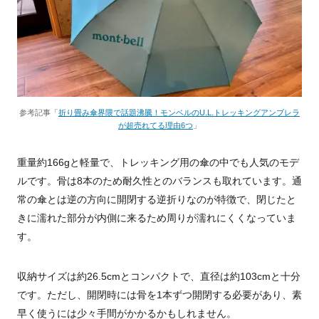
参考記事「
折り畳み傘界隈で話題沸騰！モンベルのU.L.トレッキングアンブレラ
が超売れてる理由6つ
」
重量約166gと軽量で、トレッキング用の傘の中でも人気のモデ
ルです。骨は8本のため耐久性とのバランスも取れています。通
常の傘とは逆の方向に開閉する逆折りなのが特徴で、閉じたと
きに濡れた部分が内側に来るため周りが濡れにくくなっていま
す。
収納サイズは約26.5cmとコンパクトで、直径は約103cmと十分
です。ただし、開閉時には骨を1本ずつ開閉する必要があり、素
早く使うには少々手間がかかるかもしれません。