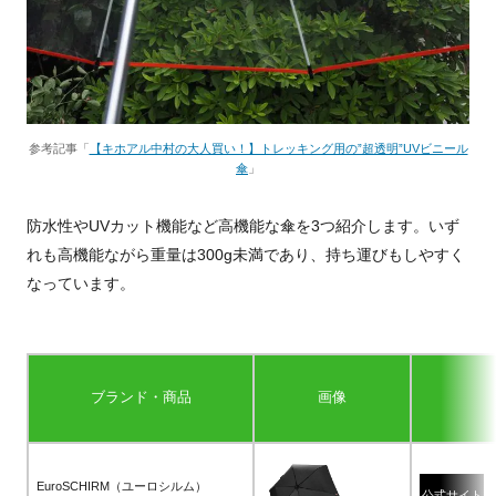
参考記事「
【キホアル中村の大人買い！】トレッキング用の”超透明”UVビニール
傘
」
防水性やUVカット機能など高機能な傘を3つ紹介します。いず
れも高機能ながら重量は300g未満であり、持ち運びもしやすく
なっています。
ブランド・商品
画像
EuroSCHIRM（ユーロシルム）
公式サイト