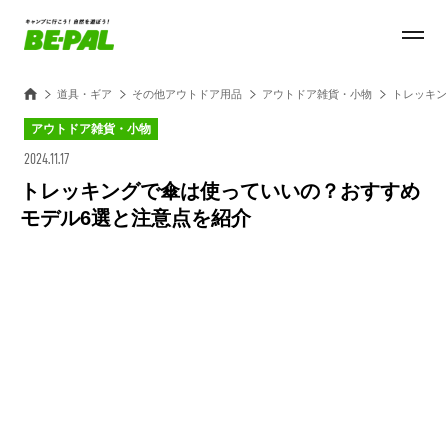
道具・ギア
その他アウトドア用品
アウトドア雑貨・小物
トレッキン
アウトドア雑貨・小物
2024.11.17
トレッキングで傘は使っていいの？おすすめ
モデル6選と注意点を紹介
Loaded
:
100.00%
/
Unmute