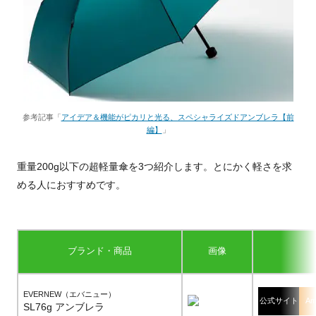
参考記事「
アイデア＆機能がピカリと光る、スペシャライズドアンブレラ【前
編】
」
重量200g以下の超軽量傘を3つ紹介します。とにかく軽さを求
める人におすすめです。
ブランド・商品
画像
EVERNEW（エバニュー）
公式サイト
Am
SL76g アンブレラ