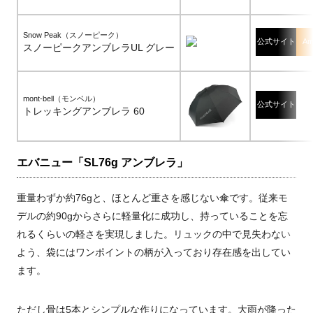
Snow Peak（スノーピーク）
公式サイト
Am
スノーピークアンブレラUL グレー
mont-bell（モンベル）
公式サイト
トレッキングアンブレラ 60
エバニュー「SL76g アンブレラ」
重量わずか約76gと、ほとんど重さを感じない傘です。従来モ
デルの約90gからさらに軽量化に成功し、持っていることを忘
れるくらいの軽さを実現しました。リュックの中で見失わない
よう、袋にはワンポイントの柄が入っており存在感を出してい
ます。
ただし骨は5本とシンプルな作りになっています。大雨が降った