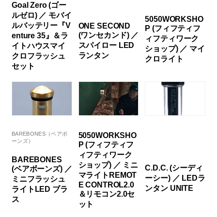
Goal Zero (ゴー
ルゼロ) ／ モバイ
5050WORKSHO
ルバッテリー『V
ONE SECOND
P (フィフティフ
(ワンセカンド) ／
enture 35』＆ラ
ィフティワーク
スパイロー LED
イトハウスマイ
ショップ) ／ マイ
ランタン
クロフラッシュ
クロライト
セット
BAREBONES（ベアボ
5050WORKSHO
ーンズ）
P (フィフティフ
ィフティワーク
BAREBONES
ショップ) ／ ミニ
C.D.C. (シーディ
(ベアボーンズ) ／
マライトREMOT
ーシー) ／ LEDラ
ミニフラッシュ
E CONTROL2.0
ンタン UNITE
ライトLED ブラ
＆リモコン2.0セ
ス
ット