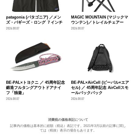
patagonia (パタゴニア) ／メン
MAGIC MOUNTAIN (マジックマ
ズ・バギーズ・ロング ７インチ
ウンテン)／トレイルチェアー
2026.08.07
2026.08.07
BE-PAL×トヨクニ ／ 45周年記念
BE-PAL×AirCell (ビーパル×エア
鍛造フルタングアウトドアナイ
セル) ／ 45周年記念 AirCellスモ
フ「独遊」
ールバックパック
2026.08.07
2026.08.07
消費税の価格表記について
記事内の価格は基本的に総額（税込）表記です。2021年3月以前の記事に関し
ては（税抜）表示の場合もあります。