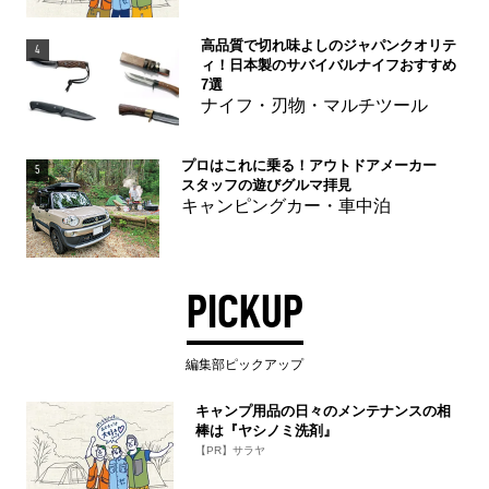
高品質で切れ味よしのジャパンクオリテ
4
ィ！日本製のサバイバルナイフおすすめ
7選
ナイフ・刃物・マルチツール
プロはこれに乗る！アウトドアメーカー
5
スタッフの遊びグルマ拝見
キャンピングカー・車中泊
PICKUP
編集部ピックアップ
キャンプ用品の日々のメンテナンスの相
棒は『ヤシノミ洗剤』
【PR】サラヤ