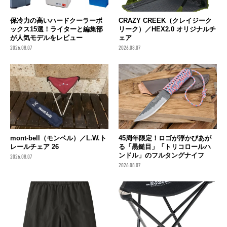
保冷力の高いハードクーラーボ
CRAZY CREEK（クレイジーク
ックス15選！ライターと編集部
リーク）／HEX2.0 オリジナルチ
が人気モデルをレビュー
ェア
2026.08.07
2026.08.07
mont-bell（モンベル）／L.W.ト
45周年限定！ロゴが浮かびあが
レールチェア 26
る「黒鎚目」「トリコロールハ
ンドル」のフルタングナイフ
2026.08.07
2026.08.07