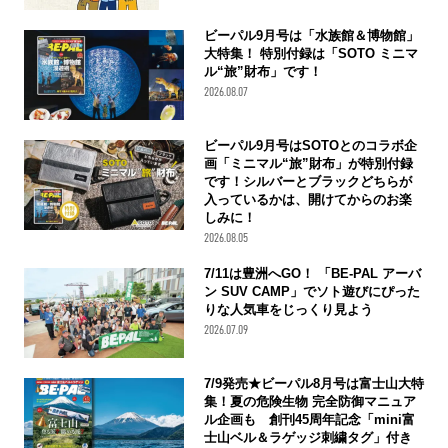
ビーパル9月号は「水族館＆博物館」
大特集！ 特別付録は「SOTO ミニマ
ル“旅”財布」です！
2026.08.07
ビーパル9月号はSOTOとのコラボ企
画「ミニマル“旅”財布」が特別付録
です！シルバーとブラックどちらが
入っているかは、開けてからのお楽
しみに！
2026.08.05
7/11は豊洲へGO！ 「BE-PAL アーバ
ン SUV CAMP」でソト遊びにぴった
りな人気車をじっくり見よう
2026.07.09
7/9発売★ビーパル8月号は富士山大特
集！夏の危険生物 完全防御マニュア
ル企画も 創刊45周年記念「mini富
士山ベル＆ラゲッジ刺繍タグ」付き