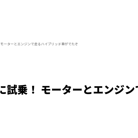
 モーターとエンジンで走るハイブリッド車がでたぞ
に試乗！ モーターとエンジン
Loaded
:
100.00%
/