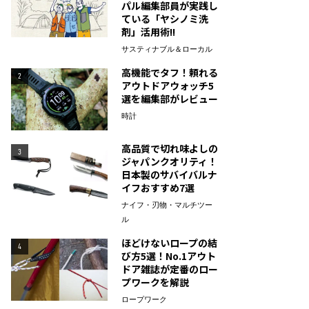
パル編集部員が実践し
ている「ヤシノミ洗
剤」活用術!!
サスティナブル＆ローカル
高機能でタフ！頼れる
2
アウトドアウォッチ5
選を編集部がレビュー
時計
高品質で切れ味よしの
3
ジャパンクオリティ！
日本製のサバイバルナ
イフおすすめ7選
ナイフ・刃物・マルチツー
ル
ほどけないロープの結
4
び方5選！No.1アウト
ドア雑誌が定番のロー
プワークを解説
ロープワーク