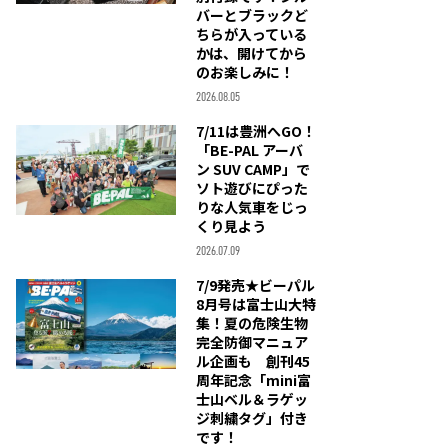
バーとブラックど
ちらが入っている
かは、開けてから
のお楽しみに！
2026.08.05
7/11は豊洲へGO！
「BE-PAL アーバ
ン SUV CAMP」で
ソト遊びにぴった
りな人気車をじっ
くり見よう
2026.07.09
7/9発売★ビーパル
8月号は富士山大特
集！夏の危険生物
完全防御マニュア
ル企画も 創刊45
周年記念「mini富
士山ベル＆ラゲッ
ジ刺繍タグ」付き
です！