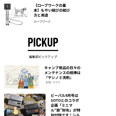
【ロープワークの基
5
本】もやい結びの結び
方と用途
ロープワーク
PICKUP
編集部ピックアップ
キャンプ用品の日々の
メンテナンスの相棒は
『ヤシノミ洗剤』
【PR】サラヤ
ビーパル9月号は
SOTOとのコラボ
企画「ミニマ
ル“旅”財布」が特
別付録です！シル