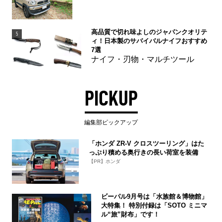
高品質で切れ味よしのジャパンクオリテ
5
ィ！日本製のサバイバルナイフおすすめ
7選
ナイフ・刃物・マルチツール
PICKUP
編集部ピックアップ
「ホンダ ZR-V クロスツーリング」はた
っぷり積める奥行きの長い荷室を装備
【PR】ホンダ
ビーパル9月号は「水族館＆博物館」
大特集！ 特別付録は「SOTO ミニマ
ル“旅”財布」です！