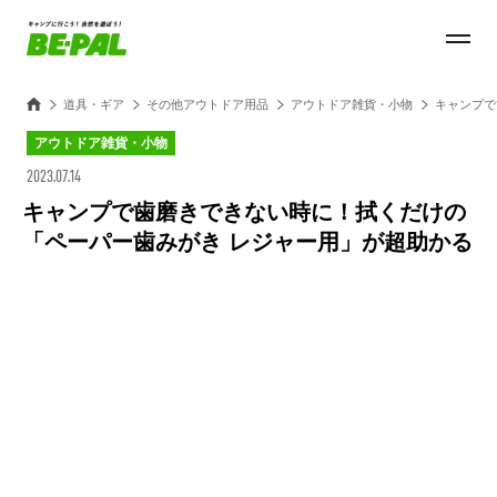
道具・ギア
その他アウトドア用品
アウトドア雑貨・小物
キャンプで
アウトドア雑貨・小物
2023.07.14
キャンプで歯磨きできない時に！拭くだけの
「ペーパー歯みがき レジャー用」が超助かる
Loaded
:
27.14%
/
Unmute