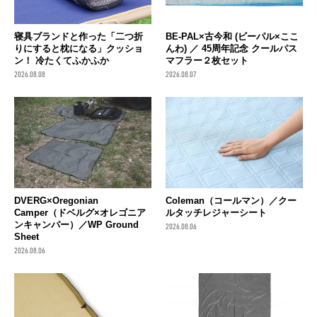
寝具ブランドと作った「二つ折
BE-PAL×古今和 (ビーパル×ここ
りにすると枕になる」クッショ
んわ) ／ 45周年記念 クールパス
ン！ 冷たくてふかふか
マフラー２枚セット
2026.08.08
2026.08.07
DVERG×Oregonian
Coleman（コールマン）／クー
Camper（ドベルグ×オレゴニア
ルタッチレジャーシート
ンキャンパー）／WP Ground
2026.08.06
Sheet
2026.08.06