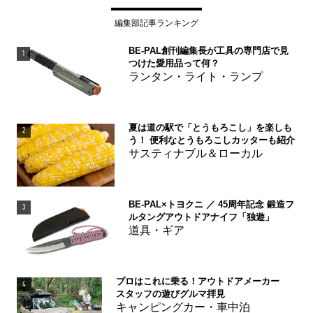
編集部記事ランキング
BE-PAL創刊編集長が工具の専門店で見
1
つけた愛用品って何？
ランタン・ライト・ランプ
夏は道の駅で「とうもろこし」を楽しも
2
う！ 便利なとうもろこしカッターも紹介
サスティナブル＆ローカル
BE-PAL×トヨクニ ／ 45周年記念 鍛造フ
3
ルタングアウトドアナイフ「独遊」
道具・ギア
プロはこれに乗る！アウトドアメーカー
4
スタッフの遊びグルマ拝見
キャンピングカー・車中泊