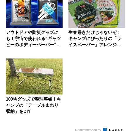
アウトドアや防災グッズに
生春巻きだけじゃないぞ！
も！宇宙で使われる“ギャツ
キャンプにぴったりの「ラ
ビーのボディーペーパー”が
イスペーパー」アレンジレ
地上...
シピ５選
100均グッズで整理整頓！キ
ャンプの「テーブルまわり
収納」をDIY
Recommended by