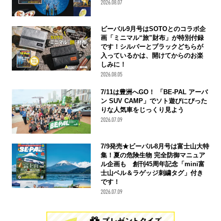
2026.08.07
ビーパル9月号はSOTOとのコラボ企
画「ミニマル“旅”財布」が特別付録
です！シルバーとブラックどちらが
入っているかは、開けてからのお楽
しみに！
2026.08.05
7/11は豊洲へGO！ 「BE-PAL アーバ
ン SUV CAMP」でソト遊びにぴった
りな人気車をじっくり見よう
2026.07.09
7/9発売★ビーパル8月号は富士山大特
集！夏の危険生物 完全防御マニュア
ル企画も 創刊45周年記念「mini富
士山ベル＆ラゲッジ刺繍タグ」付き
です！
2026.07.09