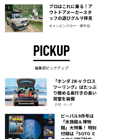
プロはこれに乗る！ア
5
ウトドアメーカースタ
ッフの遊びグルマ拝見
キャンピングカー・車中泊
PICKUP
編集部ピックアップ
「ホンダ ZR-V クロス
ツーリング」はたっぷ
り積める奥行きの長い
荷室を装備
【PR】ホンダ
ビーパル9月号は
「水族館＆博物
館」大特集！ 特別
付録は「SOTO ミ