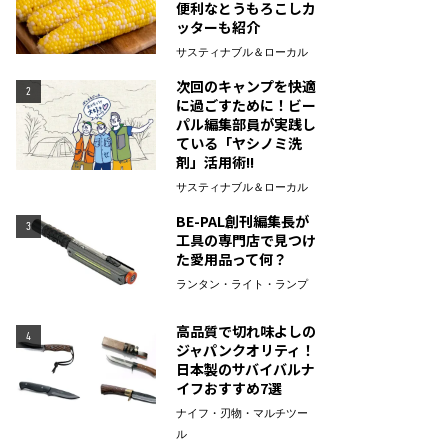
便利なとうもろこしカ
ッターも紹介
サスティナブル＆ローカル
次回のキャンプを快適
2
に過ごすために！ビー
パル編集部員が実践し
ている「ヤシノミ洗
剤」活用術!!
サスティナブル＆ローカル
BE-PAL創刊編集長が
3
工具の専門店で見つけ
た愛用品って何？
ランタン・ライト・ランプ
高品質で切れ味よしの
4
ジャパンクオリティ！
日本製のサバイバルナ
イフおすすめ7選
ナイフ・刃物・マルチツー
ル