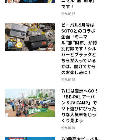
ニマル“旅”財布」
です！
2026.08.07
ビーパル9月号は
SOTOとのコラボ
企画「ミニマ
ル“旅”財布」が特
別付録です！シル
バーとブラックど
ちらが入っている
かは、開けてから
のお楽しみに！
2026.08.05
7/11は豊洲へGO！
「BE-PAL アーバ
ン SUV CAMP」で
ソト遊びにぴった
りな人気車をじっ
くり見よう
2026.07.09
7/9発売★ビーパル