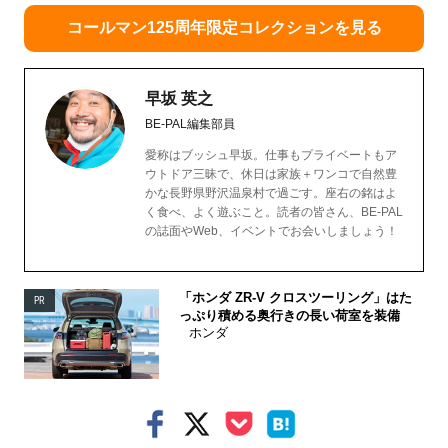
コールマン125周年限定コレクションを見る
早坂 英之
BE-PAL編集部員
愛称はブッシュ早坂。仕事もプライベートもア
ウトドア三昧で、休日は家族＋ワンコで自然豊
かな長野県野沢温泉村で過ごす。座右の銘はよ
く食べ、よく遊ぶこと。読者の皆さん、BE-PAL
の誌面やWeb、イベントでお会いしましょう！
「ホンダ ZR-V クロスツーリング」はた
PR
っぷり積める奥行きの長い荷室を装備
ホンダ