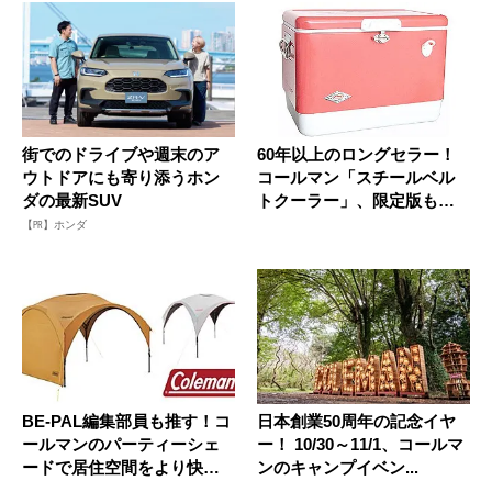
街でのドライブや週末のア
60年以上のロングセラー！
ウトドアにも寄り添うホン
コールマン「スチールベル
ダの最新SUV
トクーラー」、限定版もあ
るって...
【PR】ホンダ
BE-PAL編集部員も推す！コ
日本創業50周年の記念イヤ
ールマンのパーティーシェ
ー！ 10/30～11/1、コールマ
ードで居住空間をより快適
ンのキャンプイベン...
に