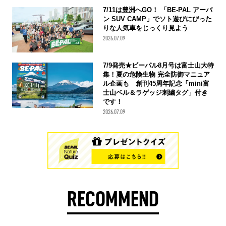
7/11は豊洲へGO！ 「BE-PAL アーバ
ン SUV CAMP」でソト遊びにぴった
りな人気車をじっくり見よう
2026.07.09
7/9発売★ビーパル8月号は富士山大特
集！夏の危険生物 完全防御マニュア
ル企画も 創刊45周年記念「mini富
士山ベル＆ラゲッジ刺繍タグ」付き
です！
2026.07.09
RECOMMEND