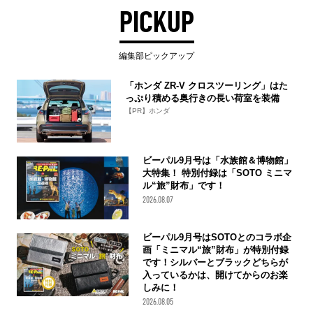
PICKUP
編集部ピックアップ
「ホンダ ZR-V クロスツーリング」はた
っぷり積める奥行きの長い荷室を装備
【PR】ホンダ
ビーパル9月号は「水族館＆博物館」
大特集！ 特別付録は「SOTO ミニマ
ル“旅”財布」です！
2026.08.07
ビーパル9月号はSOTOとのコラボ企
画「ミニマル“旅”財布」が特別付録
です！シルバーとブラックどちらが
入っているかは、開けてからのお楽
しみに！
2026.08.05