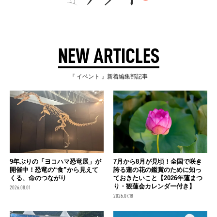
NEW ARTICLES
『 イベント 』新着編集部記事
9年ぶりの「ヨコハマ恐竜展」が
7月から8月が見頃！全国で咲き
開催中！恐竜の“食”から見えて
誇る蓮の花の鑑賞のために知っ
くる、命のつながり
ておきたいこと【2026年蓮まつ
り・観蓮会カレンダー付き】
2026.08.01
2026.07.18