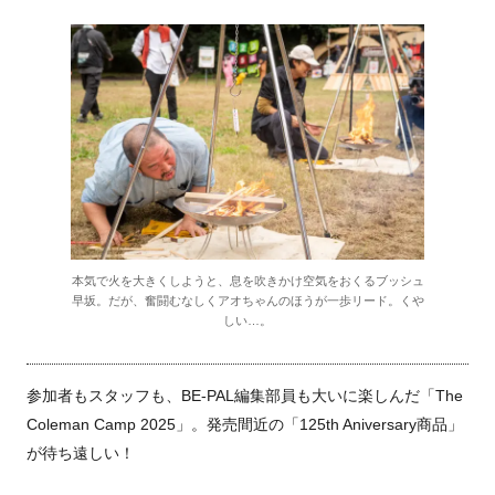
本気で火を大きくしようと、息を吹きかけ空気をおくるブッシュ
早坂。だが、奮闘むなしくアオちゃんのほうが一歩リード。くや
しい…。
参加者もスタッフも、BE-PAL編集部員も大いに楽しんだ「The
Coleman Camp 2025」。発売間近の「125th Aniversary商品」
が待ち遠しい！