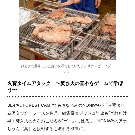
ひときわ美味しいにおいを漂わせていたアメリカンビーフブー
ス。
火育タイムアタック 〜焚き火の基本をゲームで学ぼ
う〜
BE-PAL FOREST CAMPでもおなじみのNONIWAが「火育タイ
ムアタック」ブースを運営。編集部員ブッシュ早坂も“どれだけ
早く焚き火の火をおこせるか”ゲームに挑戦し、NONIWAのアオ
ちゃん（奥）と接戦するも敗れる結果に。