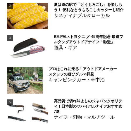
夏は道の駅で「とうもろこし」を楽しも
2
う！ 便利なとうもろこしカッターも紹介
サスティナブル＆ローカル
BE-PAL×トヨクニ ／ 45周年記念 鍛造フ
3
ルタングアウトドアナイフ「独遊」
道具・ギア
プロはこれに乗る！アウトドアメーカー
4
スタッフの遊びグルマ拝見
キャンピングカー・車中泊
高品質で切れ味よしのジャパンクオリテ
5
ィ！日本製のサバイバルナイフおすすめ
7選
ナイフ・刃物・マルチツール