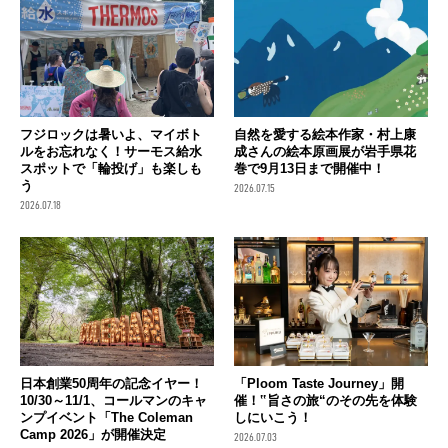
フジロックは暑いよ、マイボト
自然を愛する絵本作家・村上康
ルをお忘れなく！サーモス給水
成さんの絵本原画展が岩手県花
スポットで「輪投げ」も楽しも
巻で9月13日まで開催中！
う
2026.07.15
2026.07.18
日本創業50周年の記念イヤー！
「Ploom Taste Journey」開
10/30～11/1、コールマンのキャ
催！‟旨さの旅“のその先を体験
ンプイベント「The Coleman
しにいこう！
Camp 2026」が開催決定
2026.07.03