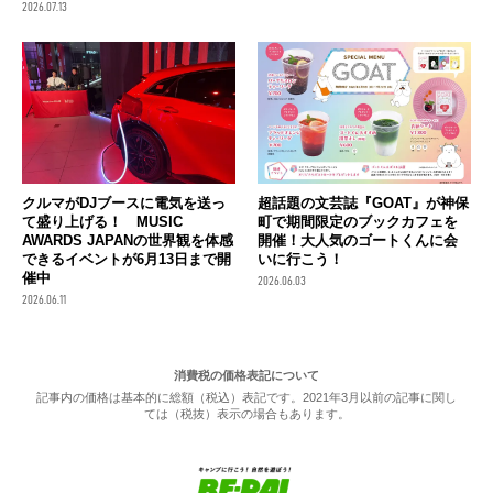
2026.07.13
クルマがDJブースに電気を送っ
超話題の文芸誌『GOAT』が神保
て盛り上げる！ MUSIC
町で期間限定のブックカフェを
AWARDS JAPANの世界観を体感
開催！大人気のゴートくんに会
できるイベントが6月13日まで開
いに行こう！
催中
2026.06.03
2026.06.11
消費税の価格表記について
記事内の価格は基本的に総額（税込）表記です。2021年3月以前の記事に関し
ては（税抜）表示の場合もあります。