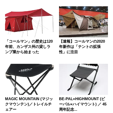
「コールマン」の歴史は120
【速報】コールマンの2020
年前、カンザス州の貸しラ
年新作は「テントの拡張
ンプ業から始まった
性」に注目
MAGIC MOUNTAIN (マジッ
BE-PAL×HIGHMOUNT (ビ
クマウンテン)／トレイルチ
ーパル×ハイマウント) ／ 45
ェアー
周年記念...