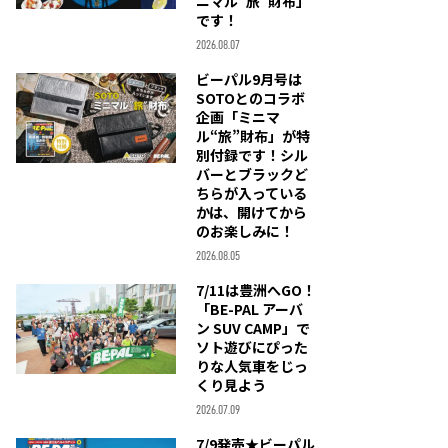
ニマル“旅”財布」
です！
2026.08.07
ビーパル9月号は
SOTOとのコラボ
企画「ミニマ
ル“旅”財布」が特
別付録です！シル
バーとブラックど
ちらが入っている
かは、開けてから
のお楽しみに！
2026.08.05
7/11は豊洲へGO！
「BE-PAL アーバ
ン SUV CAMP」で
ソト遊びにぴった
りな人気車をじっ
くり見よう
2026.07.09
7/9発売★ビーパル