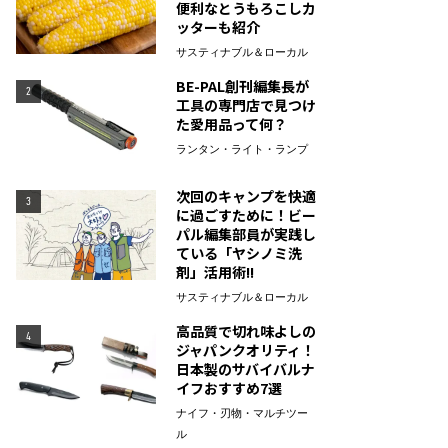
便利なとうもろこしカ
ッターも紹介
サスティナブル＆ローカル
BE-PAL創刊編集長が
2
工具の専門店で見つけ
た愛用品って何？
ランタン・ライト・ランプ
次回のキャンプを快適
3
に過ごすために！ビー
パル編集部員が実践し
ている「ヤシノミ洗
剤」活用術!!
サスティナブル＆ローカル
高品質で切れ味よしの
4
ジャパンクオリティ！
日本製のサバイバルナ
イフおすすめ7選
ナイフ・刃物・マルチツー
ル