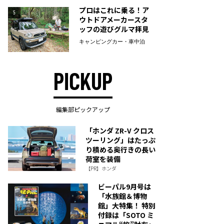
プロはこれに乗る！ア
5
ウトドアメーカースタ
ッフの遊びグルマ拝見
キャンピングカー・車中泊
PICKUP
編集部ピックアップ
「ホンダ ZR-V クロス
ツーリング」はたっぷ
り積める奥行きの長い
荷室を装備
【PR】ホンダ
ビーパル9月号は
「水族館＆博物
館」大特集！ 特別
付録は「SOTO ミ