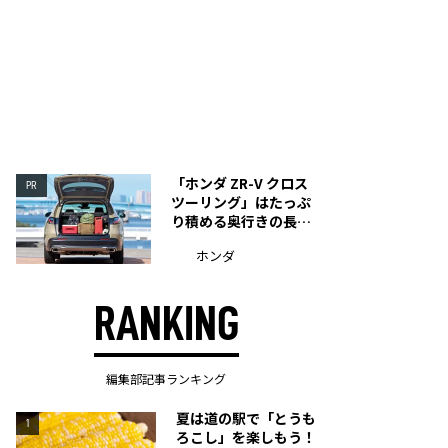
「ホンダ ZR-V クロス
PR
ツーリング」はたっぷ
り積める奥行きの長い
荷室を装備
ホンダ
RANKING
編集部記事ランキング
夏は道の駅で「とうも
1
ろこし」を楽しもう！