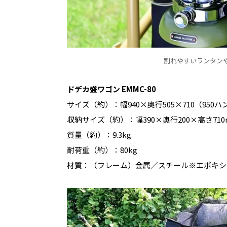
割れやすいランタン
ドデカ盛ワゴン EMMC-80
サイズ（約）：幅940×奥行505×710（950
収納サイズ（約）：幅390×奥行200×高さ710
質量（約）：9.3kg
耐荷重（約）：80kg
材質：（フレーム）金属／スチール※エポキシ