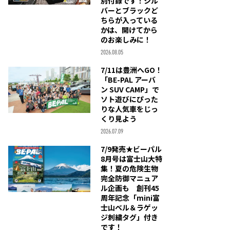
別付録です！シル
バーとブラックど
ちらが入っている
かは、開けてから
のお楽しみに！
2026.08.05
7/11は豊洲へGO！
「BE-PAL アーバ
ン SUV CAMP」で
ソト遊びにぴった
りな人気車をじっ
くり見よう
2026.07.09
7/9発売★ビーパル
8月号は富士山大特
集！夏の危険生物
完全防御マニュア
ル企画も 創刊45
周年記念「mini富
士山ベル＆ラゲッ
ジ刺繍タグ」付き
です！