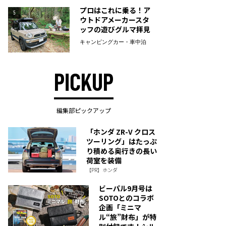
プロはこれに乗る！ア
5
ウトドアメーカースタ
ッフの遊びグルマ拝見
キャンピングカー・車中泊
PICKUP
編集部ピックアップ
「ホンダ ZR-V クロス
ツーリング」はたっぷ
り積める奥行きの長い
荷室を装備
【PR】ホンダ
ビーパル9月号は
SOTOとのコラボ
企画「ミニマ
ル“旅”財布」が特