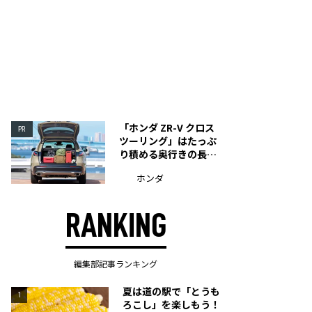
「ホンダ ZR-V クロス
PR
ツーリング」はたっぷ
り積める奥行きの長い
荷室を装備
ホンダ
RANKING
編集部記事ランキング
夏は道の駅で「とうも
1
ろこし」を楽しもう！