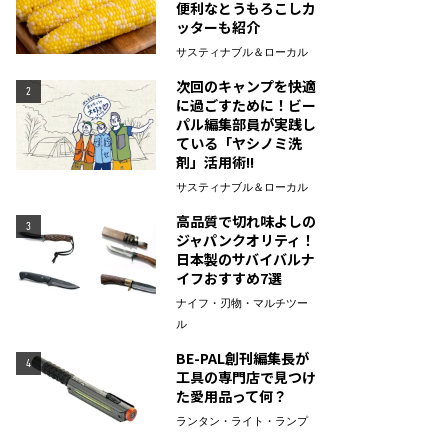
便利なとうもろこしカ
ッターも紹介
サスティナブル＆ローカル
次回のキャンプを快適
2
に過ごすために！ビー
パル編集部員が実践し
ている「ヤシノミ洗
剤」活用術!!
サスティナブル＆ローカル
高品質で切れ味よしの
3
ジャパンクオリティ！
日本製のサバイバルナ
イフおすすめ7選
ナイフ・刃物・マルチツー
ル
BE-PAL創刊編集長が
4
工具の専門店で見つけ
た愛用品って何？
ランタン・ライト・ランプ