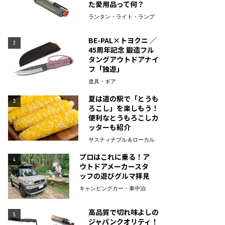
た愛用品って何？
ランタン・ライト・ランプ
BE-PAL×トヨクニ ／
2
45周年記念 鍛造フル
タングアウトドアナイ
フ「独遊」
道具・ギア
夏は道の駅で「とうも
3
ろこし」を楽しもう！
便利なとうもろこしカ
ッターも紹介
サスティナブル＆ローカル
プロはこれに乗る！ア
4
ウトドアメーカースタ
ッフの遊びグルマ拝見
キャンピングカー・車中泊
高品質で切れ味よしの
5
ジャパンクオリティ！