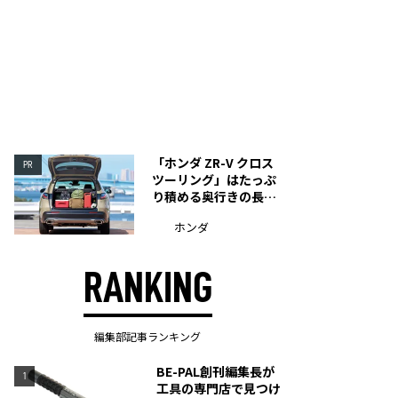
「ホンダ ZR-V クロス
PR
ツーリング」はたっぷ
り積める奥行きの長い
荷室を装備
ホンダ
RANKING
編集部記事ランキング
BE-PAL創刊編集長が
1
工具の専門店で見つけ