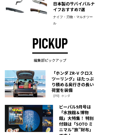
日本製のサバイバルナ
イフおすすめ7選
ナイフ・刃物・マルチツー
ル
PICKUP
編集部ピックアップ
「ホンダ ZR-V クロス
ツーリング」はたっぷ
り積める奥行きの長い
荷室を装備
【PR】ホンダ
ビーパル9月号は
「水族館＆博物
館」大特集！ 特別
付録は「SOTO ミ
ニマル“旅”財布」