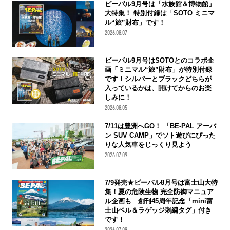
ビーパル9月号は「水族館＆博物館」
大特集！ 特別付録は「SOTO ミニマ
ル“旅”財布」です！
2026.08.07
ビーパル9月号はSOTOとのコラボ企
画「ミニマル“旅”財布」が特別付録
です！シルバーとブラックどちらが
入っているかは、開けてからのお楽
しみに！
2026.08.05
7/11は豊洲へGO！ 「BE-PAL アーバ
ン SUV CAMP」でソト遊びにぴった
りな人気車をじっくり見よう
2026.07.09
7/9発売★ビーパル8月号は富士山大特
集！夏の危険生物 完全防御マニュア
ル企画も 創刊45周年記念「mini富
士山ベル＆ラゲッジ刺繍タグ」付き
です！
2026.07.09