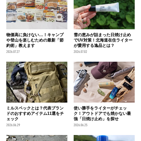
物価高に負けない…！キャンプ
雪の恵みが詰まった日焼け止め
や登山を楽しむための最新「節
でUV対策！北海道在住ライター
約術」教えます
が愛用する逸品とは？
2026.07.27
2026.07.02
ミルスペックとは？代表ブラン
使い勝手をライターがチェッ
ドのおすすめアイテム11選をチ
ク！アウトドアでも焼かない最
ェック
強「日焼け止め」を探せ
2026.06.29
2026.06.25