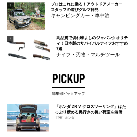
プロはこれに乗る！アウトドアメーカー
4
スタッフの遊びグルマ拝見
キャンピングカー・車中泊
高品質で切れ味よしのジャパンクオリテ
5
ィ！日本製のサバイバルナイフおすすめ
7選
ナイフ・刃物・マルチツール
PICKUP
編集部ピックアップ
「ホンダ ZR-V クロスツーリング」はた
っぷり積める奥行きの長い荷室を装備
【PR】ホンダ