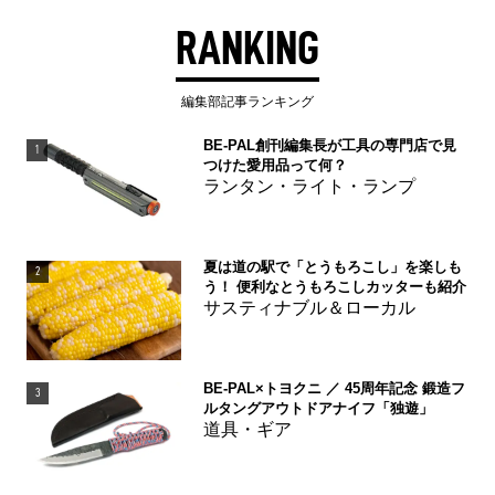
RANKING
編集部記事ランキング
BE-PAL創刊編集長が工具の専門店で見
1
つけた愛用品って何？
ランタン・ライト・ランプ
夏は道の駅で「とうもろこし」を楽しも
2
う！ 便利なとうもろこしカッターも紹介
サスティナブル＆ローカル
BE-PAL×トヨクニ ／ 45周年記念 鍛造フ
3
ルタングアウトドアナイフ「独遊」
道具・ギア