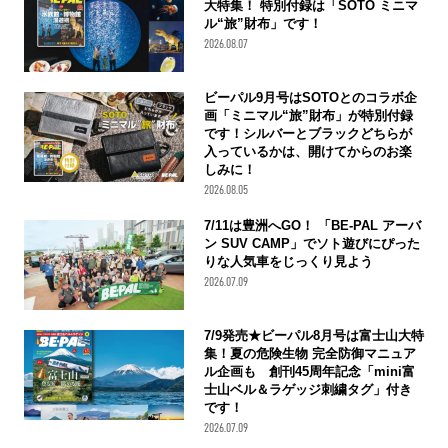
大特集！ 特別付録は「SOTO ミニマ
ル“旅”財布」です！
2026.08.07
ビーパル9月号はSOTOとのコラボ企
画「ミニマル“旅”財布」が特別付録
です！シルバーとブラックどちらが
入っているかは、開けてからのお楽
しみに！
2026.08.05
7/11は豊洲へGO！ 「BE-PAL アーバ
ン SUV CAMP」でソト遊びにぴった
りな人気車をじっくり見よう
2026.07.09
7/9発売★ビーパル8月号は富士山大特
集！夏の危険生物 完全防御マニュア
ル企画も 創刊45周年記念「mini富
士山ベル＆ラゲッジ刺繍タグ」付き
です！
2026.07.09