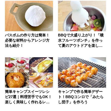
バスボムの作り方は簡単！
BBQで大盛り上がり！「噴
必要な材料からアレンジ方
水フルーツポンチ」を作っ
法も紹介！
て夏のアウトドアを楽しも
う！
簡単キャンプスイーツレシ
キャンプで作る簡単デザー
ピ27選｜料理苦手でもOK！
ト！BBQコンロで「みたら
楽しく美味しく作れるレシ
し団子」を作ろう
ピ集