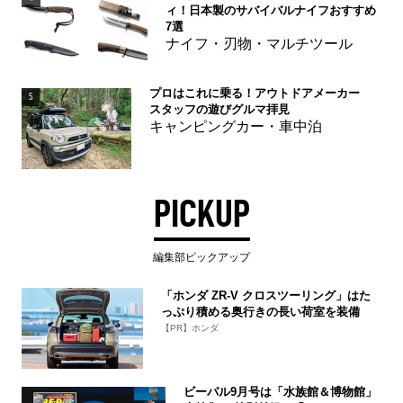
ィ！日本製のサバイバルナイフおすすめ
7選
ナイフ・刃物・マルチツール
プロはこれに乗る！アウトドアメーカー
5
スタッフの遊びグルマ拝見
キャンピングカー・車中泊
PICKUP
編集部ピックアップ
「ホンダ ZR-V クロスツーリング」はた
っぷり積める奥行きの長い荷室を装備
【PR】ホンダ
ビーパル9月号は「水族館＆博物館」