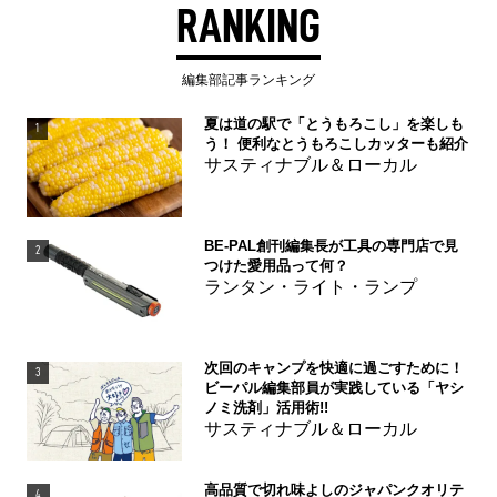
RANKING
編集部記事ランキング
夏は道の駅で「とうもろこし」を楽しも
1
う！ 便利なとうもろこしカッターも紹介
サスティナブル＆ローカル
BE-PAL創刊編集長が工具の専門店で見
2
つけた愛用品って何？
ランタン・ライト・ランプ
次回のキャンプを快適に過ごすために！
3
ビーパル編集部員が実践している「ヤシ
ノミ洗剤」活用術!!
サスティナブル＆ローカル
高品質で切れ味よしのジャパンクオリテ
4