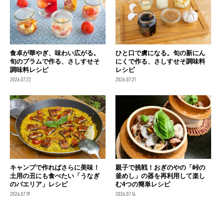
食卓が華やぎ、味わい広がる。
ひと口で虜になる。旬の新にん
旬のプラムで作る、さしすせそ
にくで作る、さしすせそ調味料
調味料レシピ
レシピ
2026.07.22
2026.07.21
キャンプで作ればさらに美味！
親子で挑戦！おぎのやの「峠の
土用の丑にも食べたい「うなぎ
釜めし」の器を再利用して楽し
のパエリア」レシピ
む4つの簡単レシピ
2026.07.19
2026.07.14