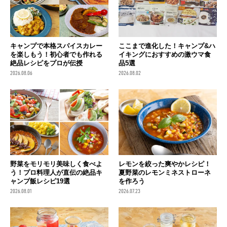
キャンプで本格スパイスカレー
ここまで進化した！キャンプ&ハ
を楽しもう！初心者でも作れる
イキングにおすすめの激ウマ食
絶品レシピをプロが伝授
品5選
2026.08.06
2026.08.02
野菜をモリモリ美味しく食べよ
レモンを絞った爽やかレシピ！
う！プロ料理人が直伝の絶品キ
夏野菜のレモンミネストローネ
ャンプ飯レシピ19選
を作ろう
2026.08.01
2026.07.23