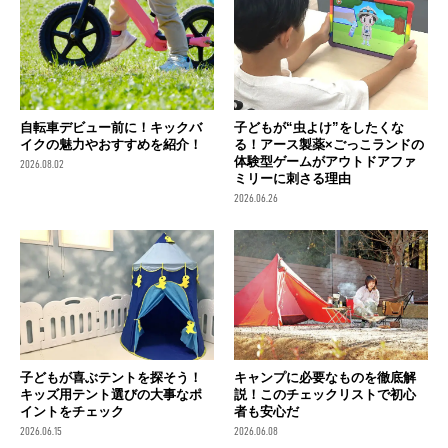
自転車デビュー前に！キックバ
子どもが“虫よけ”をしたくな
イクの魅力やおすすめを紹介！
る！アース製薬×ごっこランドの
体験型ゲームがアウトドアファ
2026.08.02
ミリーに刺さる理由
2026.06.26
子どもが喜ぶテントを探そう！
キャンプに必要なものを徹底解
キッズ用テント選びの大事なポ
説！このチェックリストで初心
イントをチェック
者も安心だ
2026.06.15
2026.06.08