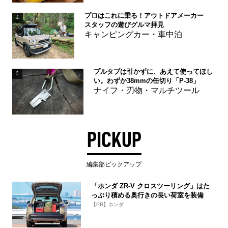
プロはこれに乗る！アウトドアメーカー
4
スタッフの遊びグルマ拝見
キャンピングカー・車中泊
プルタブは引かずに、あえて使ってほし
5
い。わずか38mmの缶切り「P-38」
ナイフ・刃物・マルチツール
PICKUP
編集部ピックアップ
「ホンダ ZR-V クロスツーリング」はた
っぷり積める奥行きの長い荷室を装備
【PR】ホンダ