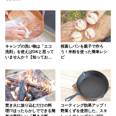
キャンプの洗い物は「エコ
桜蒸しパンを親子で作ろ
洗剤」を使えばOKと思って
う！米粉を使った簡単レシ
いませんか？【知っておく
ピ
べき最...
焚き火に放り込むだけの料
コーティング効果アップ！
理!?ほったらかしでできる簡
野菜くずを使用した、スキ