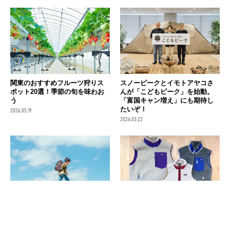
関東のおすすめフルーツ狩りス
スノーピークとイモトアヤコさ
ポット20選！季節の旬を味わお
んが「こどもピーク」を始動。
う
「富国キャン増え」にも期待し
たいぞ！
2026.05.19
2026.03.22
ランリュックの選び方！モンベ
【親子コーデ】パタゴニア「レ
ルなど人気ブランド7選
トロX・ベスト」とモンベル「ク
リマプラス」シリーズが親子に
2026.02.25