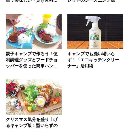
単で美味しい「焚き火料
レットのシーズニング法
理」の...
親子キャンプで作ろう！便
キャンプでも洗い場いら
利調理グッズとフードチョ
ず！「エコキッチンクリー
ッパーを使った簡単ハンバ
ナー」活用術
ーグレシ...
クリスマス気分を盛り上げ
るキャンプ飯！型いらずの