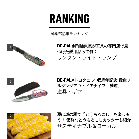
RANKING
編集部記事ランキング
BE-PAL創刊編集長が工具の専門店で見
1
つけた愛用品って何？
ランタン・ライト・ランプ
BE-PAL×トヨクニ ／ 45周年記念 鍛造フ
2
ルタングアウトドアナイフ「独遊」
道具・ギア
夏は道の駅で「とうもろこし」を楽しも
3
う！ 便利なとうもろこしカッターも紹介
サスティナブル＆ローカル