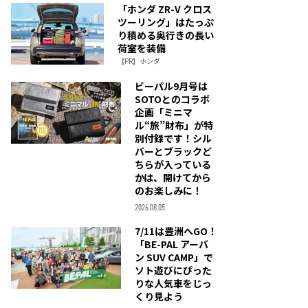
「ホンダ ZR-V クロス
ツーリング」はたっぷ
り積める奥行きの長い
荷室を装備
【PR】ホンダ
ビーパル9月号は
SOTOとのコラボ
企画「ミニマ
ル“旅”財布」が特
別付録です！シル
バーとブラックど
ちらが入っている
かは、開けてから
のお楽しみに！
2026.08.05
7/11は豊洲へGO！
「BE-PAL アーバ
ン SUV CAMP」で
ソト遊びにぴった
りな人気車をじっ
くり見よう