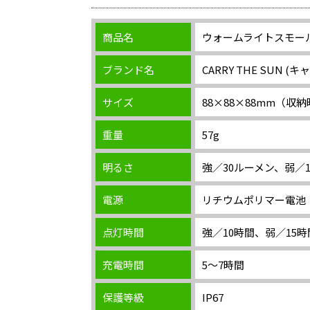
商品名
ウォームライトスモー
ブランド名
CARRY THE SUN 
サイズ
88×88×88mm（収納
重量
57g
明るさ
強／30ルーメン、弱／
電源
リチウムポリマー電池
点灯時間
強／10時間、弱／15時
充電時間
5～7時間
保護等級
IP67