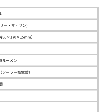
ル
(キャリー・ザ・サン)
時85×170×15mm）
15ルーメン
（ソーラー充電式）
間