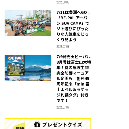
2026.08.05
7/11は豊洲へGO！
「BE-PAL アーバ
ン SUV CAMP」で
ソト遊びにぴった
りな人気車をじっ
くり見よう
2026.07.09
7/9発売★ビーパル
8月号は富士山大特
集！夏の危険生物
完全防御マニュア
ル企画も 創刊45
周年記念「mini富
士山ベル＆ラゲッ
ジ刺繍タグ」付き
です！
2026.07.09