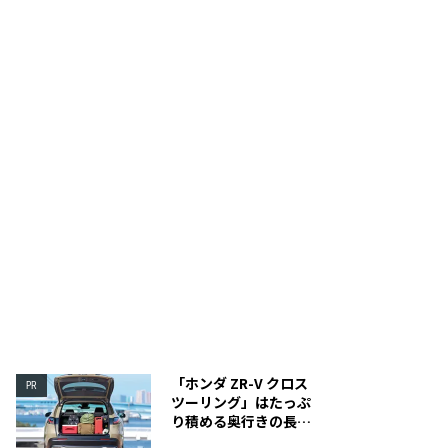
替え等の際にもかがむ必要がない高さが魅力。内部には
付属品は、インナーテント
ットも。
グ、ガイロープ、カーテン
「ホンダ ZR-V クロス
PR
ツーリング」はたっぷ
り積める奥行きの長い
荷室を装備