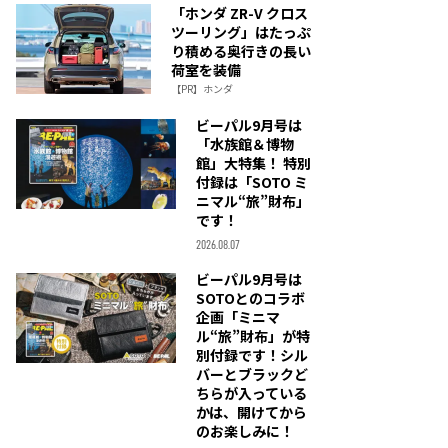
「ホンダ ZR-V クロス
ツーリング」はたっぷ
り積める奥行きの長い
荷室を装備
【PR】ホンダ
ビーパル9月号は
「水族館＆博物
館」大特集！ 特別
付録は「SOTO ミ
ニマル“旅”財布」
です！
2026.08.07
ビーパル9月号は
SOTOとのコラボ
企画「ミニマ
ル“旅”財布」が特
別付録です！シル
バーとブラックど
ちらが入っている
かは、開けてから
のお楽しみに！