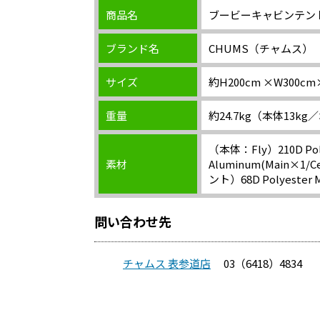
商品名
ブービーキャビンテン
ブランド名
CHUMS（チャムス）
サイズ
約H200cm ×W300cm
重量
約24.7kg（本体13kg／
（本体：Fly）210D Po
素材
Aluminum(Main×1/
ント）68D Polyeste
問い合わせ先
チャムス 表参道店
03（6418）4834