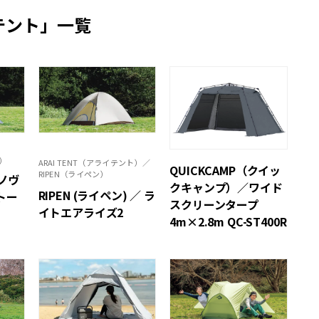
テント」一覧
ァ）
ARAI TENT（アライテント）／
QUICKCAMP（クイッ
RIPEN（ライペン）
ラノヴ
クキャンプ）／ワイド
RIPEN (ライペン) ／ ラ
トー
スクリーンタープ
イトエアライズ2
4m×2.8m QC-ST400R