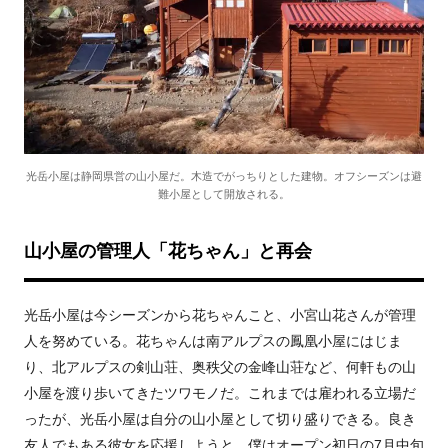
光岳小屋は静岡県営の山小屋だ。木造でがっちりとした建物。オフシーズンは避
難小屋として開放される。
山小屋の管理人「花ちゃん」と再会
光岳小屋は今シーズンから花ちゃんこと、小宮山花さんが管理
人を努めている。花ちゃんは南アルプスの鳳凰小屋にはじま
り、北アルプスの剣山荘、奥秩父の金峰山荘など、何軒もの山
小屋を渡り歩いてきたツワモノだ。これまでは雇われる立場だ
ったが、光岳小屋は自分の山小屋として切り盛りできる。良き
友人でもある彼女を応援しようと、僕はオープン初日の
7
月中旬