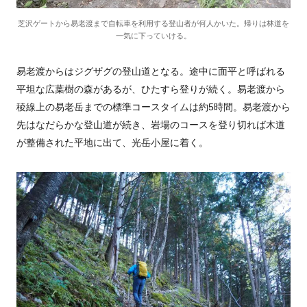
芝沢ゲートから易老渡まで自転車を利用する登山者が何人かいた。帰りは林道を
一気に下っていける。
易老渡からはジグザグの登山道となる。途中に面平と呼ばれる
平坦な広葉樹の森があるが、ひたすら登りが続く。易老渡から
稜線上の易老岳までの標準コースタイムは約
5
時間。易老渡から
先はなだらかな登山道が続き、岩場のコースを登り切れば木道
が整備された平地に出て、光岳小屋に着く。