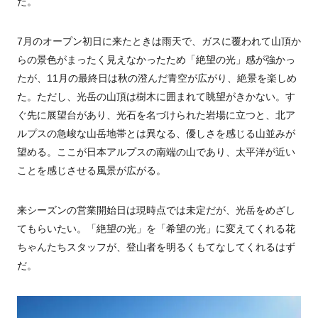
た。
7月のオープン初日に来たときは雨天で、ガスに覆われて山頂か
らの景色がまったく見えなかったため「絶望の光」感が強かっ
たが、
11
月の最終日は秋の澄んだ青空が広がり、絶景を楽しめ
た。ただし、光岳の山頂は樹木に囲まれて眺望がきかない。す
ぐ先に展望台があり、光石を名づけられた岩場に立つと、北ア
ルプスの急峻な山岳地帯とは異なる、優しさを感じる山並みが
望める。ここが日本アルプスの南端の山であり、太平洋が近い
ことを感じさせる風景が広がる。
来シーズンの営業開始日は現時点では未定だが、光岳をめざし
てもらいたい。「絶望の光」を「希望の光」に変えてくれる花
ちゃんたちスタッフが、登山者を明るくもてなしてくれるはず
だ。