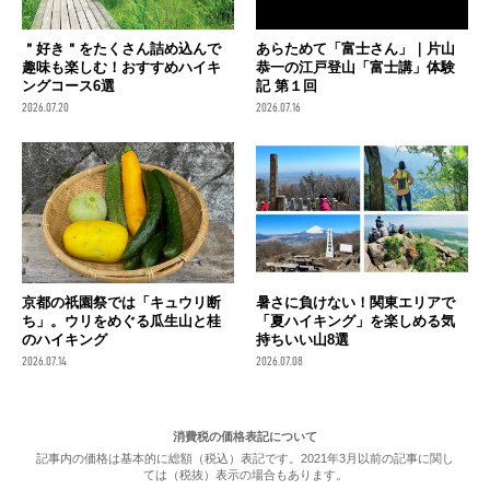
＂好き＂をたくさん詰め込んで
あらためて「富士さん」｜片山
趣味も楽しむ！おすすめハイキ
恭一の江戸登山「富士講」体験
ングコース6選
記 第１回
2026.07.20
2026.07.16
京都の祇園祭では「キュウリ断
暑さに負けない！関東エリアで
ち」。ウリをめぐる瓜生山と桂
「夏ハイキング」を楽しめる気
のハイキング
持ちいい山8選
2026.07.14
2026.07.08
消費税の価格表記について
記事内の価格は基本的に総額（税込）表記です。2021年3月以前の記事に関し
ては（税抜）表示の場合もあります。