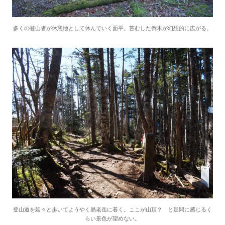
多くの登山者が休憩地として休んでいく面平。苔むした倒木が幻想的に広がる。
登山道を延々と歩いてようやく易老岳に着く。ここが山頂？ と疑問に感じるく
らい景色が望めない。