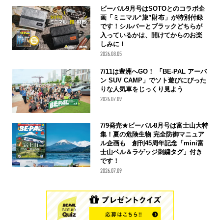
ビーパル9月号はSOTOとのコラボ企
画「ミニマル“旅”財布」が特別付録
です！シルバーとブラックどちらが
入っているかは、開けてからのお楽
しみに！
2026.08.05
7/11は豊洲へGO！ 「BE-PAL アーバ
ン SUV CAMP」でソト遊びにぴった
りな人気車をじっくり見よう
2026.07.09
7/9発売★ビーパル8月号は富士山大特
集！夏の危険生物 完全防御マニュア
ル企画も 創刊45周年記念「mini富
士山ベル＆ラゲッジ刺繍タグ」付き
です！
2026.07.09