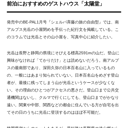
前泊におすすめのゲストハウス「太陽堂」
発売中の
BE-PAL1
月号『シェルパ斉藤の旅の自由型』では、南
アルプス光岳の小屋閉めを手伝った紀行文を掲載している。こ
のコラムでは光岳とその山小屋を、写真中心に紹介したい。
光岳は長野と静岡の県境にそびえる標高
2591m
の山だ。登山に
興味がなければ「てかりだけ」とは読めないだろう。南アルプ
スの最南部であり、深田久弥の日本百名山に入っているもの
の、一般にはあまり知られていない。日本百名山をめざす登山
者が、最後に残ってしまう山が光岳というケースが少なくな
い。その理由のひとつがアクセスの悪さだ。登山口まで公共交
通機関はないし、クルマで行くにしても、登山口までがかなり
遠い。関東や中部、関西などの都会に住んでいる方が自宅を出
てその日のうちに光岳に登頂するのはほぼ不可能だ。