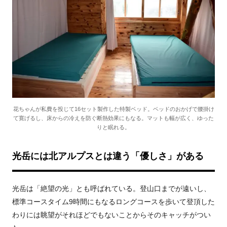
花ちゃんが私費を投じて16セット製作した特製ベッド。ベッドのおかげで腰掛け
て寛げるし、床からの冷えを防ぐ断熱効果にもなる。マットも幅が広く、ゆった
りと眠れる。
光岳には北アルプスとは違う「優しさ」がある
光岳は「絶望の光」とも呼ばれている。登山口までが遠いし、
標準コースタイム
9
時間にもなるロングコースを歩いて登頂した
わりには眺望がそれほどでもないことからそのキャッチがつい