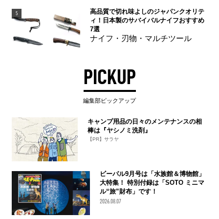
高品質で切れ味よしのジャパンクオリテ
5
ィ！日本製のサバイバルナイフおすすめ
7選
ナイフ・刃物・マルチツール
PICKUP
編集部ピックアップ
キャンプ用品の日々のメンテナンスの相
棒は『ヤシノミ洗剤』
【PR】サラヤ
ビーパル9月号は「水族館＆博物館」
大特集！ 特別付録は「SOTO ミニマ
ル“旅”財布」です！
2026.08.07