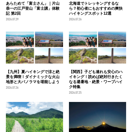
あらためて「富士さん」｜片山
北海道でトレッキングするな
恭一の江戸登山「富士講」体験
ら？初心者にもおすすめの爽快
記 第2回
ハイキングスポット12選
2026.07.29
2026.07.26
【九州】夏ハイキングで涼と絶
【関西】子ども連れも安心のハ
景を満喫！ダイナミックな火山
イキング！読めば絶対行きたく
地形と大パノラマを堪能しよう
なる避暑地・絶景・ワープハイ
ク特集
2026.07.26
2026.07.25