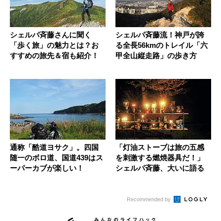
シェルパ斉藤さんに聞く
シェルパ斉藤流！神戸が誇
「歩く旅」の魅力とは？お
る全長56kmのトレイル「六
すすめの旅先＆宿も紹介！
甲全山縦走路」の歩き方
通称「酷道ヨサク」。四国
「灯油ストーブは旅の五感
随一のボロ道、国道439はス
を刺激する燃焼器具だ！」
ーパーカブが楽しい！
シェルパ斉藤、大いに語る
Recommended by