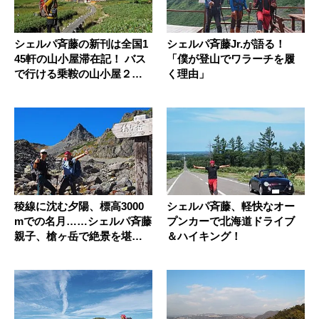
シェルパ斉藤の新刊は全国1
シェルパ斉藤Jr.が語る！
45軒の山小屋滞在記！ バス
「僕が登山でワラーチを履
で行ける乗鞍の山小屋２選
く理由」
を...
稜線に沈む夕陽、標高3000
シェルパ斉藤、軽快なオー
mでの名月……シェルパ斉藤
プンカーで北海道ドライブ
親子、槍ヶ岳で絶景を堪
＆ハイキング！
能！