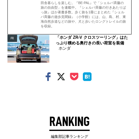
田舎暮らしを楽しむ。『BE-PAL』で「
シェルパ斉藤の
旅の自由型」を連載中。『シェルパ斉藤の行きあたりば
っ旅』ほか著書多数。歩く旅を1冊にまとめた『シェル
パ斉藤の遊歩見聞録』（小学館）には、山、島、村、東
海自然歩道などの旅や、犬と歩いたロングトレイルの旅
を収録。
「ホンダ ZR-V クロスツーリング」はた
PR
っぷり積める奥行きの長い荷室を装備
ホンダ
RANKING
編集部記事ランキング