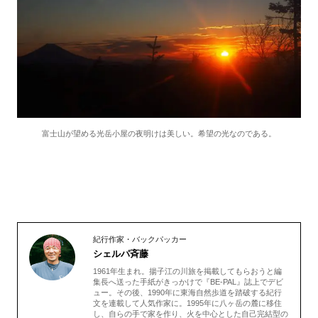
富士山が望める光岳小屋の夜明けは美しい。希望の光なのである。
紀行作家・バックパッカー
シェルパ斉藤
1961年生まれ。揚子江の川旅を掲載してもらおうと編
集長へ送った手紙がきっかけで『BE-PAL』誌上でデビ
ュー。その後、1990年に東海自然歩道を踏破する紀行
文を連載して人気作家に。1995年に八ヶ岳の麓に移住
し、自らの手で家を作り、火を中心とした自己完結型の