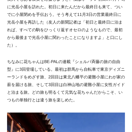
に光岳小屋を訪れた。初日に来たんだから最終日も来て、つい
でに小屋閉めを手伝おう。そう考えて
11
月
3
日の営業最終日に
光岳小屋を再訪した（友人の新聞記者は「初日と最終日に泊ま
れば、すべての駒をひっくり返すオセロのようなもので、最初
から最後まで光岳小屋に関わったことになりますよ」と口にし
た）。
ちなみに花ちゃんは
BE-PAL
の連載『シェルパ斉藤の旅の自由
型』に
3
回登場している。最初は群馬から自転車で東京ディズニ
ーランドをめざす旅、
2
回目は東北八幡平の避難小屋にわが家の
薪を届ける旅、そして
3
回目は白神山地の避難小屋に女性ガイド
と泊まる旅。どの旅も明るくて元気な花ちゃんだからこそ、い
つもの単独行とは違う旅を楽しめた。