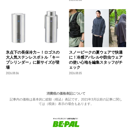
氷点下の長保冷力～！ロゴスの
スノーピークの夏ウェアで快適
大人気ステンレスボトル「キー
に！冷感アパレルや防虫ウェア
プシリンダー」に新サイズが登
の使い心地を編集スタッフがチ
場
ェック
2026.08.06
2026.08.05
消費税の価格表記について
記事内の価格は基本的に総額（税込）表記です。2021年3月以前の記事に関し
ては（税抜）表示の場合もあります。