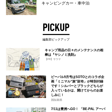
キャンピングカー・車中泊
PICKUP
編集部ピックアップ
キャンプ用品の日々のメンテナンスの相
棒は『ヤシノミ洗剤』
【PR】サラヤ
ビーパル9月号はSOTOとのコラボ企
画「ミニマル“旅”財布」が特別付録
です！シルバーとブラックどちらが
入っているかは、開けてからのお楽
しみに！
2026.08.05
7/11は豊洲へGO！ 「BE-PAL アーバ