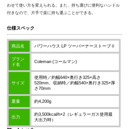
わせて使い方を変えられる。また、持ち運びに便利なハンドル
付きなので、片手で楽に持ち運ぶことができる。
仕様スペック
商品名
パワーハウス LP ツーバーナーストーブⅡ
ブラン
Coleman (コールマン)
ド名
使用時／約幅640×奥行き325×高さ
サイズ
520mm、収納時／約幅540×奥行き325×厚
さ70mm
重量
約4,200g
約3,500kcal/h×2（レギュラーガス使用最
出力
大出力時）