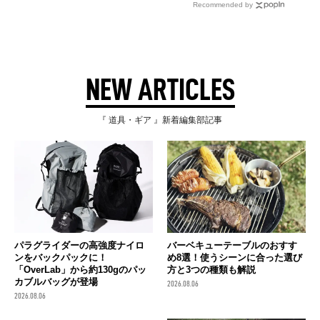
Recommended by
NEW ARTICLES
『 道具・ギア 』新着編集部記事
パラグライダーの高強度ナイロ
バーベキューテーブルのおすす
ンをバックパックに！
め8選！使うシーンに合った選び
「OverLab」から約130gのパッ
方と3つの種類も解説
カブルバッグが登場
2026.08.06
2026.08.06