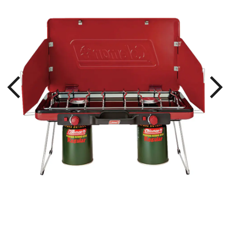
る。
持ち