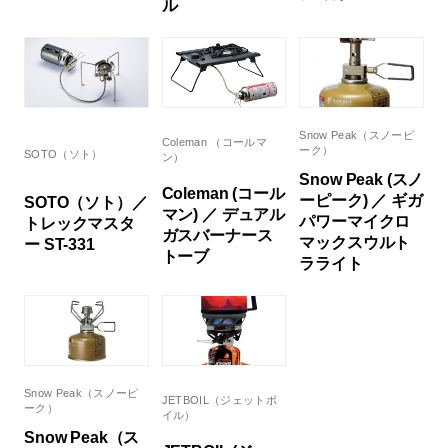
ル
Snow Peak（スノーピ
Coleman （コールマ
ーク）
SOTO（ソト）
ン）
Snow Peak (スノ
Coleman (コール
ーピーク) ／ ギガ
SOTO（ソト）／
マン) ／ デュアル
パワーマイクロ
トレックマスタ
ガスバーナース
マックスウルト
ー ST-331
トーブ
ラライト
Snow Peak（スノーピ
JETBOIL（ジェットボ
ーク）
イル）
Snow Peak（ス