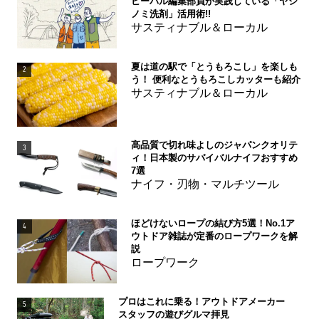
ビーパル編集部員が実践している「ヤシ
ノミ洗剤」活用術!!
サスティナブル＆ローカル
夏は道の駅で「とうもろこし」を楽しも
2
う！ 便利なとうもろこしカッターも紹介
サスティナブル＆ローカル
高品質で切れ味よしのジャパンクオリテ
3
ィ！日本製のサバイバルナイフおすすめ
7選
ナイフ・刃物・マルチツール
ほどけないロープの結び方5選！No.1ア
4
ウトドア雑誌が定番のロープワークを解
説
ロープワーク
プロはこれに乗る！アウトドアメーカー
5
スタッフの遊びグルマ拝見