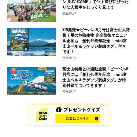
ン SUV CAMP」でソト遊びにぴった
りな人気車をじっくり見よう
2026.07.09
7/9発売★ビーパル8月号は富士山大特
集！夏の危険生物 完全防御マニュア
ル企画も 創刊45周年記念「mini富
士山ベル＆ラゲッジ刺繍タグ」付き
です！
2026.07.09
富士山特集との連動企画！ビーパル8
月号には「創刊45周年記念 mini富
士山ベル＆ラゲッジ刺繍タグ」が特
別付録でついてきます！
2026.07.07