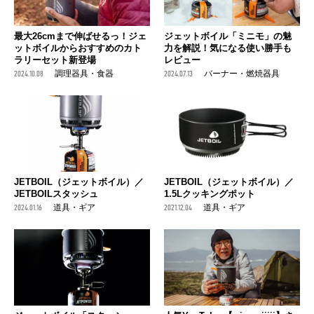
最大26cmまで伸ばせるっ！ジェ
ジェットボイル「ミニモ」の魅
ットボイルからおすすめのカト
力を解説！気になる使い勝手も
ラリーセット新登場
レビュー
2024.10.08
調理器具・食器
2024.07.13
バーナー・燃焼器具
JETBOIL（ジェットボイル）／
JETBOIL（ジェットボイル）／
JETBOILスタッシュ
1.5Lクッキングポット
2024.01.16
道具・ギア
2021.12.04
道具・ギア