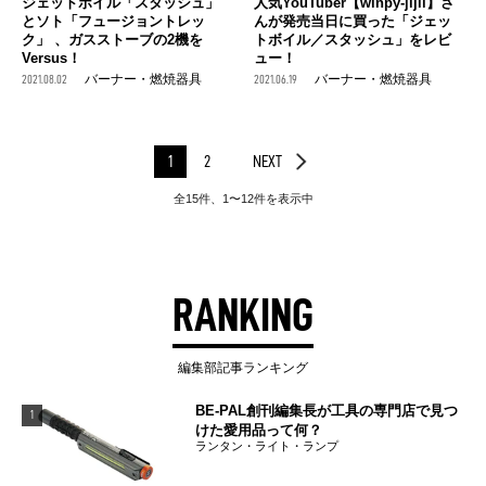
人気YouTuber【winpy-jijii】さ
ジェットボイル「スタッシュ」
んが発売当日に買った「ジェッ
とソト「フュージョントレッ
トボイル／スタッシュ」をレビ
ク」 、ガスストーブの2機を
ュー！
Versus！
2021.06.19
バーナー・燃焼器具
2021.08.02
バーナー・燃焼器具
1
2
NEXT
全15件、1〜12件を表示中
RANKING
編集部記事ランキング
BE-PAL創刊編集長が工具の専門店で見つ
1
けた愛用品って何？
ランタン・ライト・ランプ