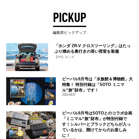
PICKUP
編集部ピックアップ
「ホンダ ZR-V クロスツーリング」はたっ
ぷり積める奥行きの長い荷室を装備
【PR】ホンダ
ビーパル9月号は「水族館＆博物館」大
特集！ 特別付録は「SOTO ミニマ
ル“旅”財布」です！
2026.08.07
ビーパル9月号はSOTOとのコラボ企画
「ミニマル“旅”財布」が特別付録で
す！シルバーとブラックどちらが入っ
ているかは、開けてからのお楽しみ
に！