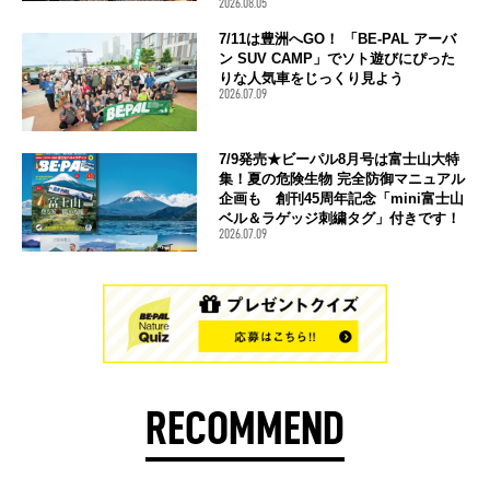
2026.08.05
7/11は豊洲へGO！ 「BE-PAL アーバ
ン SUV CAMP」でソト遊びにぴった
りな人気車をじっくり見よう
2026.07.09
7/9発売★ビーパル8月号は富士山大特
集！夏の危険生物 完全防御マニュアル
企画も 創刊45周年記念「mini富士山
ベル＆ラゲッジ刺繍タグ」付きです！
2026.07.09
RECOMMEND