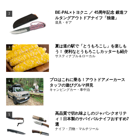
BE-PAL×トヨクニ ／ 45周年記念 鍛造フ
2
ルタングアウトドアナイフ「独遊」
道具・ギア
夏は道の駅で「とうもろこし」を楽しも
3
う！ 便利なとうもろこしカッターも紹介
サスティナブル＆ローカル
プロはこれに乗る！アウトドアメーカース
4
タッフの遊びグルマ拝見
キャンピングカー・車中泊
高品質で切れ味よしのジャパンクオリテ
5
ィ！日本製のサバイバルナイフおすすめ7
選
ナイフ・刃物・マルチツール