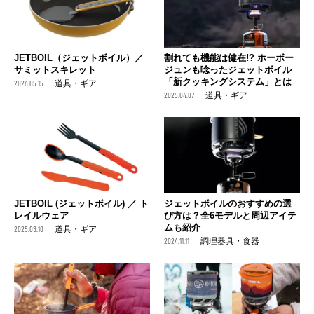
JETBOIL（ジェットボイル）／
割れても機能は健在!? ホーボー
サミットスキレット
ジュンも唸ったジェットボイル
「新クッキングシステム」とは
2026.05.15
道具・ギア
2025.04.07
道具・ギア
JETBOIL (ジェットボイル) ／ ト
ジェットボイルのおすすめの選
レイルウェア
び方は？全6モデルと周辺アイテ
ムも紹介
2025.03.10
道具・ギア
2024.11.11
調理器具・食器