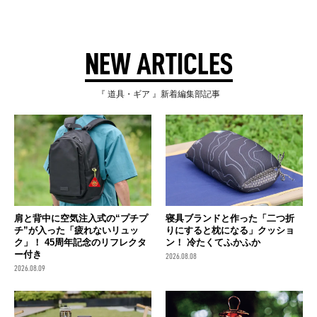
NEW ARTICLES
『 道具・ギア 』新着編集部記事
肩と背中に空気注入式の“プチプ
寝具ブランドと作った「二つ折
チ”が入った「疲れないリュッ
りにすると枕になる」クッショ
ク」！ 45周年記念のリフレクタ
ン！ 冷たくてふかふか
ー付き
2026.08.08
2026.08.09