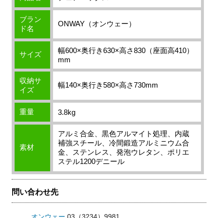
ブラン
ONWAY（オンウェー）
ド名
幅600×奥行き630×高さ830（座面高410）
サイズ
mm
収納サ
幅140×奥行き580×高さ730mm
イズ
重量
3.8kg
アルミ合金、黒色アルマイト処理、内蔵
補強スチール、冷間鍛造アルミニウム合
素材
金、ステンレス、発泡ウレタン、ポリエ
ステル1200デニール
問い合わせ先
オンウェー
03（3234）9981