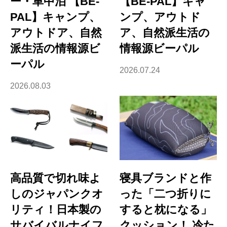
ー・車中泊 【BE-
【BE-PAL】キャ
PAL】キャンプ、
ンプ、アウトド
アウトドア、自然
ア、自然派生活の
派生活の情報源ビ
情報源ビーパル
ーパル
2026.07.24
2026.08.03
高品質で切れ味よ
寝具ブランドと作
しのジャパンクオ
った「二つ折りに
リティ！日本製の
すると枕になる」
サバイバルナイフ
クッション！ 冷た