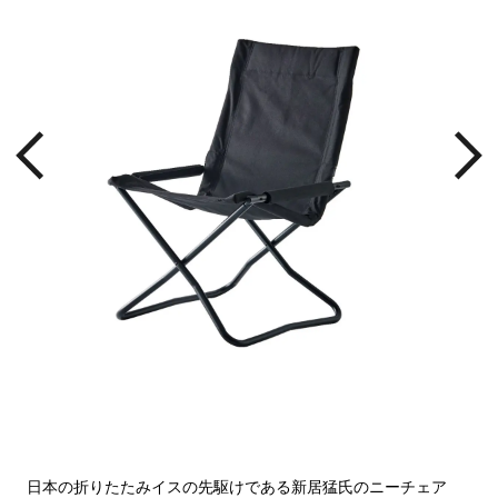
用し
座面
して
日本の折りたたみイスの先駆けである新居猛氏のニーチェア