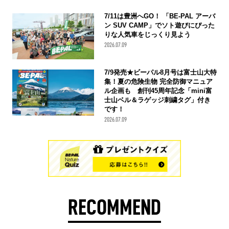
7/11は豊洲へGO！ 「BE-PAL アーバ
ン SUV CAMP」でソト遊びにぴった
りな人気車をじっくり見よう
2026.07.09
7/9発売★ビーパル8月号は富士山大特
集！夏の危険生物 完全防御マニュア
ル企画も 創刊45周年記念「mini富
士山ベル＆ラゲッジ刺繍タグ」付き
です！
2026.07.09
RECOMMEND