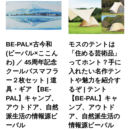
BE-PAL×古今和
モスのテントは
(ビーパル×ここん
「住める芸術品」
わ) ／ 45周年記念
ってホント？手に
クールパスマフラ
入れたい名作テン
ー２枚セット | 道
トや魅力を紹介す
具・ギア 【BE-
るぞ | テント
PAL】キャンプ、
【BE-PAL】キャ
アウトドア、自然
ンプ、アウトド
派生活の情報源ビ
ア、自然派生活の
ーパル
情報源ビーパル