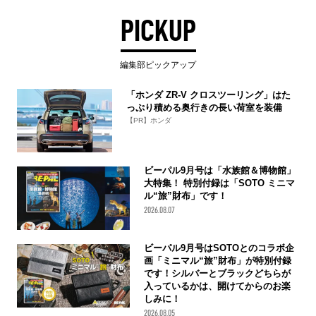
PICKUP
編集部ピックアップ
「ホンダ ZR-V クロスツーリング」はた
っぷり積める奥行きの長い荷室を装備
【PR】ホンダ
ビーパル9月号は「水族館＆博物館」
大特集！ 特別付録は「SOTO ミニマ
ル“旅”財布」です！
2026.08.07
ビーパル9月号はSOTOとのコラボ企
画「ミニマル“旅”財布」が特別付録
です！シルバーとブラックどちらが
入っているかは、開けてからのお楽
しみに！
2026.08.05