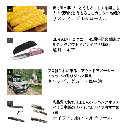
夏は道の駅で「とうもろこし」を楽しも
2
う！ 便利なとうもろこしカッターも紹介
サスティナブル＆ローカル
BE-PAL×トヨクニ ／ 45周年記念 鍛造フ
3
ルタングアウトドアナイフ「独遊」
道具・ギア
プロはこれに乗る！アウトドアメーカー
4
スタッフの遊びグルマ拝見
キャンピングカー・車中泊
高品質で切れ味よしのジャパンクオリテ
5
ィ！日本製のサバイバルナイフおすすめ
7選
ナイフ・刃物・マルチツール