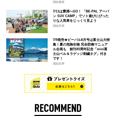
2026.08.05
7/11は豊洲へGO！ 「BE-PAL アーバ
ン SUV CAMP」でソト遊びにぴった
りな人気車をじっくり見よう
2026.07.09
7/9発売★ビーパル8月号は富士山大特
集！夏の危険生物 完全防御マニュア
ル企画も 創刊45周年記念「mini富
士山ベル＆ラゲッジ刺繍タグ」付き
です！
2026.07.09
RECOMMEND