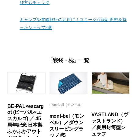
び方もチェック
キャンプや冒険旅行のお供に！ユニークな設計思想を持
ったシュラフ2選
「寝袋・枕」一覧
mont-bell（モンベル）
BE-PAL×escarg
ot (ビーパル×エ
VASTLAND（ヴ
mont-bel（モン
スカルゴ) ／ 45
ァストランド）
ベル）／ダウン
周年記念 日本製
／夏用封筒型シ
スリーピングラ
ふかふかアウト
ュラフ
ップ #5