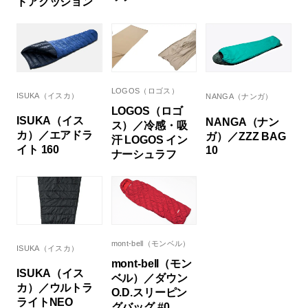
ドアクッション
LOGOS（ロゴス）
ISUKA（イスカ）
NANGA（ナンガ）
LOGOS（ロゴ
ISUKA（イス
NANGA（ナン
ス）／冷感・吸
カ）／エアドラ
ガ）／ZZZ BAG
汗 LOGOS イン
イト 160
10
ナーシュラフ
mont-bell（モンベル）
ISUKA（イスカ）
mont-bell（モン
ISUKA（イス
ベル）／ダウン
カ）／ウルトラ
O.D.スリーピン
ライトNEO
グバッグ #0