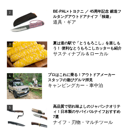
BE-PAL×トヨクニ ／ 45周年記念 鍛造フ
2
ルタングアウトドアナイフ「独遊」
道具・ギア
夏は道の駅で「とうもろこし」を楽しも
3
う！ 便利なとうもろこしカッターも紹介
サスティナブル＆ローカル
プロはこれに乗る！アウトドアメーカー
4
スタッフの遊びグルマ拝見
キャンピングカー・車中泊
高品質で切れ味よしのジャパンクオリテ
5
ィ！日本製のサバイバルナイフおすすめ
7選
ナイフ・刃物・マルチツール