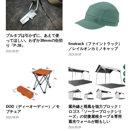
プルタブは引かずに、あえて使
ってほしい。わずか38mmの缶切
finetrack（ファイントラック）
り「P-38」
／レイルオンカミノキャップ
2026.08.09
2026.08.09
DOD（ディーオーディー）／モ
紫外線と雨風を強力ブロック！
ブチェア
ロゴス「ソーラーブロックシリ
ーズ」の切妻屋根タープ＆専用
2026.08.09
遮光ウォールが頼もしい
2026.08.09