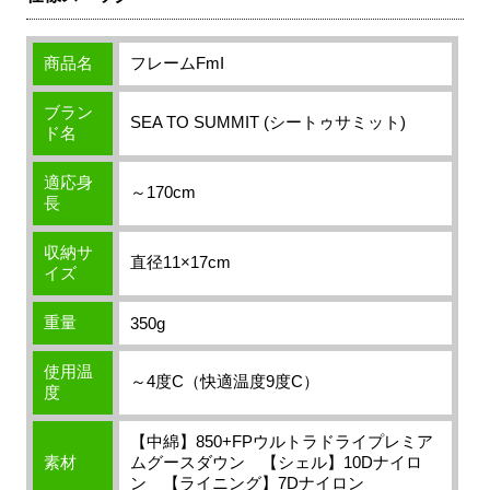
商品名
フレームFmI
ブラン
SEA TO SUMMIT (シートゥサミット)
ド名
適応身
～170cm
長
収納サ
直径11×17cm
イズ
重量
350g
使用温
～4度C（快適温度9度C）
度
【中綿】850+FPウルトラドライプレミア
素材
ムグースダウン 【シェル】10Dナイロ
ン 【ライニング】7Dナイロン