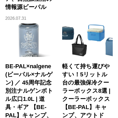
情報源ビーパル
2026.07.31
BE-PAL×nalgene
軽くて持ち運びや
(ビーパル×ナルゲ
すい！5リットル
ン) ／ 45周年記念
台の最強保冷クー
別注ナルゲンボト
ラーボックス8選 |
ル広口1.0L | 道
クーラーボックス
具・ギア 【BE-
【BE-PAL】キャ
PAL】キャンプ、
ンプ、アウトド