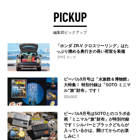
PICKUP
編集部ピックアップ
「ホンダ ZR-V クロスツーリング」はた
っぷり積める奥行きの長い荷室を装備
【PR】ホンダ
ビーパル9月号は「水族館＆博物館」
大特集！ 特別付録は「SOTO ミニマ
ル“旅”財布」です！
2026.08.07
ビーパル9月号はSOTOとのコラボ企
画「ミニマル“旅”財布」が特別付録
です！シルバーとブラックどちらが
入っているかは、開けてからのお楽
しみに！