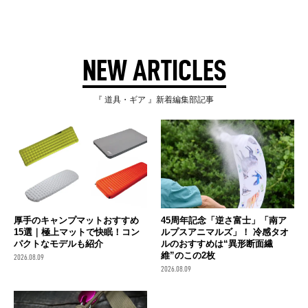
NEW ARTICLES
『 道具・ギア 』新着編集部記事
厚手のキャンプマットおすすめ
45周年記念「逆さ富士」「南ア
15選｜極上マットで快眠！コン
ルプスアニマルズ」！ 冷感タオ
パクトなモデルも紹介
ルのおすすめは“異形断面繊
維”のこの2枚
2026.08.09
2026.08.09