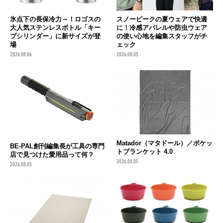
氷点下の長保冷力～！ロゴスの
スノーピークの夏ウェアで快適
大人気ステンレスボトル「キー
に！冷感アパレルや防虫ウェア
プシリンダー」に新サイズが登
の使い心地を編集スタッフがチ
場
ェック
2026.08.06
2026.08.05
Matador（マタドール）／ポケッ
BE-PAL創刊編集長が工具の専門
トブランケット 4.0
店で見つけた愛用品って何？
2026.08.05
2026.08.05