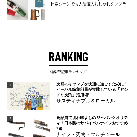
日常シーンでも大活躍のおしゃれタンブラ
ー
RANKING
編集部記事ランキング
次回のキャンプを快適に過ごすために！
1
ビーパル編集部員が実践している「ヤシ
ノミ洗剤」活用術!!
サスティナブル＆ローカル
高品質で切れ味よしのジャパンクオリテ
2
ィ！日本製のサバイバルナイフおすすめ
7選
ナイフ・刃物・マルチツール