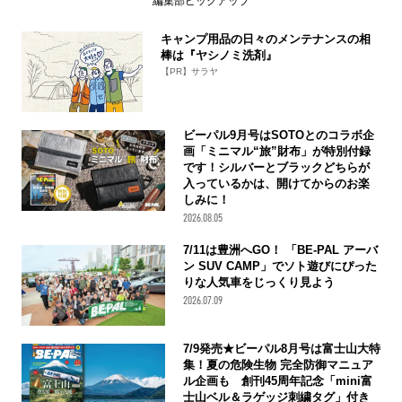
編集部ピックアップ
キャンプ用品の日々のメンテナンスの相
棒は『ヤシノミ洗剤』
【PR】サラヤ
ビーパル9月号はSOTOとのコラボ企
画「ミニマル“旅”財布」が特別付録
です！シルバーとブラックどちらが
入っているかは、開けてからのお楽
しみに！
2026.08.05
7/11は豊洲へGO！ 「BE-PAL アーバ
ン SUV CAMP」でソト遊びにぴった
りな人気車をじっくり見よう
2026.07.09
7/9発売★ビーパル8月号は富士山大特
集！夏の危険生物 完全防御マニュア
ル企画も 創刊45周年記念「mini富
士山ベル＆ラゲッジ刺繍タグ」付き