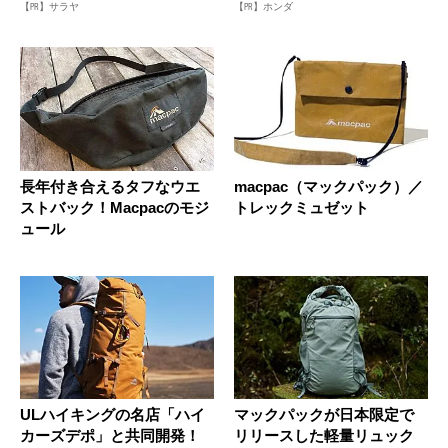
【PR】サラヤ
【PR】ホンダ
長年付き合えるタフなウエ
macpac（マックパック）／
ストバック！Macpacのモジ
トレックミュゼット
ュール
ULハイキングの名店「ハイ
マックパックが日本限定で
カーズデポ」と共同開発！
リリースした軽量リュック