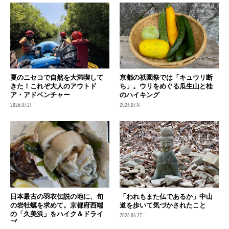
夏のニセコで自然を大満喫して
京都の祇園祭では「キュウリ断
きた！これぞ大人のアウトド
ち」。ウリをめぐる瓜生山と桂
ア・アドベンチャー
のハイキング
2026.07.21
2026.07.14
日本最古の羽衣伝説の地に、旬
「われもまた仏であるか」中山
の岩牡蠣を求めて。京都府西端
道を歩いて気づかされたこと
の「久美浜」をハイク＆ドライ
2026.06.27
ブ