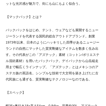
ットな光沢感が魅力で、街にも山にもよく似合う。
【マックパック】とは？
バックパックをはじめ、テント、ウェアなども展開するニュー
ジーランドを代表する国民的総合アウトドアブランド。創業
1973
年以来、日本のようにハッキリした四季があるニュージー
ランドの自然にマッチした質実剛健なアイテムを数多く生み出
す。その代表がこの「アズテック」素材（コットン
/
ポリエステ
ル混紡素材）を用いたバックパック。デイパックから山岳縦走
用まで幅広くラインナップ。「アズテック」とはメキシコのア
ステカ族の英語名。シンプルな技術で大文明を築き上げたに古
代民族にも通ずる、質実剛健なテクノロジーなのである。
【スペック】
幅
35×
奥行き
18×
高さ
54cm
、
0.94kg
。容量約
30L
。アズテック