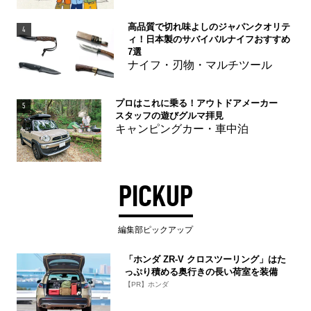
高品質で切れ味よしのジャパンクオリテ
4
ィ！日本製のサバイバルナイフおすすめ
7選
ナイフ・刃物・マルチツール
プロはこれに乗る！アウトドアメーカー
5
スタッフの遊びグルマ拝見
キャンピングカー・車中泊
PICKUP
編集部ピックアップ
「ホンダ ZR-V クロスツーリング」はた
っぷり積める奥行きの長い荷室を装備
【PR】ホンダ