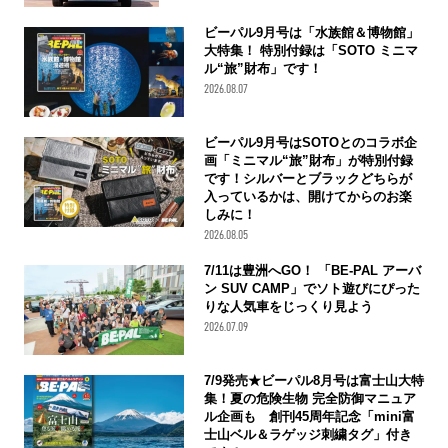
ビーパル9月号は「水族館＆博物館」
大特集！ 特別付録は「SOTO ミニマ
ル“旅”財布」です！
2026.08.07
ビーパル9月号はSOTOとのコラボ企
画「ミニマル“旅”財布」が特別付録
です！シルバーとブラックどちらが
入っているかは、開けてからのお楽
しみに！
2026.08.05
7/11は豊洲へGO！ 「BE-PAL アーバ
ン SUV CAMP」でソト遊びにぴった
りな人気車をじっくり見よう
2026.07.09
7/9発売★ビーパル8月号は富士山大特
集！夏の危険生物 完全防御マニュア
ル企画も 創刊45周年記念「mini富
士山ベル＆ラゲッジ刺繍タグ」付き