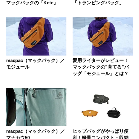
マックパックの「Kete」は
「トランピングパック」っ
容...
て？
macpac（マックパック）／
愛用ライターがレビュー！
モジュール
マックパックの”育てる”バ
ッグ「モジュール」とは？
macpac（マックパック）／
ヒップバッグがやっぱり便
マナカウ50
利！軽量コンパクト・収納