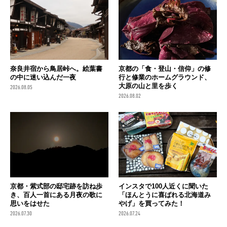
奈良井宿から鳥居峠へ。絵葉書
京都の「食・登山・信仰」の修
の中に迷い込んだ一夜
行と修業のホームグラウンド、
大原の山と里を歩く
2026.08.05
2026.08.02
京都・紫式部の邸宅跡を訪ね歩
インスタで100人近くに聞いた
き、百人一首にある月夜の歌に
「ほんとうに喜ばれる北海道み
思いをはせた
やげ」を買ってみた！
2026.07.30
2026.07.24