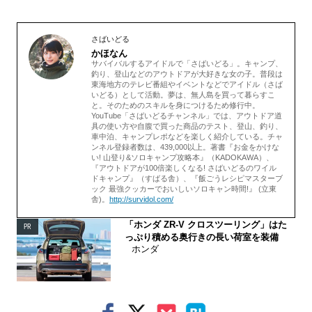
さばいどる
かほなん
サバイバルするアイドルで「さばいどる」。キャンプ、
釣り、登山などのアウトドアが大好きな女の子。普段は
東海地方のテレビ番組やイベントなどでアイドル（さば
いどる）として活動。夢は、無人島を買って暮らすこ
と。そのためのスキルを身につけるため修行中。
YouTube「さばいどるチャンネル」では、アウトドア道
具の使い方や自腹で買った商品のテスト、登山、釣り、
車中泊、キャンプレポなどを楽しく紹介している。チャ
ンネル登録者数は、439,000以上。著書『お金をかけな
い! 山登り&ソロキャンプ攻略本』（KADOKAWA）、
『アウトドアが100倍楽しくなる! さばいどるのワイル
ドキャンプ』（すばる舎）、『飯ごうレシピマスターブ
ック 最強クッカーでおいしいソロキャン時間!』 (立東
舎)。
http://survidol.com/
「ホンダ ZR-V クロスツーリング」はた
PR
っぷり積める奥行きの長い荷室を装備
ホンダ