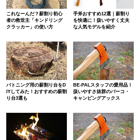
これなーんだ？薪割り初心
手斧おすすめ12選｜薪割り
者の救世主「キンドリング
を快適に！扱いやすく丈夫
クラッカー」の使い方
な人気モデルを紹介
バトニング用の薪割り台をD
BE-PALスタッフの愛用品！
IYしてみた！おすすめの薪割
扱いやすさ抜群のバーコ・
り台3選も
キャンピングアックス