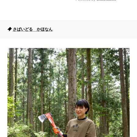
Mute
さばいどる かほなん