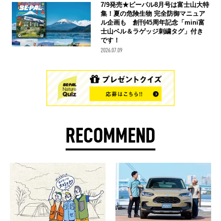
7/9発売★ビーパル8月号は富士山大特
集！夏の危険生物 完全防御マニュア
ル企画も 創刊45周年記念「mini富
士山ベル＆ラゲッジ刺繍タグ」付き
です！
2026.07.09
RECOMMEND