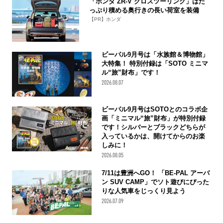
「ホンダ ZR-V クロスツーリング」はた
っぷり積める奥行きの長い荷室を装備
【PR】ホンダ
ビーパル9月号は「水族館＆博物館」
大特集！ 特別付録は「SOTO ミニマ
ル“旅”財布」です！
2026.08.07
ビーパル9月号はSOTOとのコラボ企
画「ミニマル“旅”財布」が特別付録
です！シルバーとブラックどちらが
入っているかは、開けてからのお楽
しみに！
2026.08.05
7/11は豊洲へGO！ 「BE-PAL アーバ
ン SUV CAMP」でソト遊びにぴった
りな人気車をじっくり見よう
2026.07.09