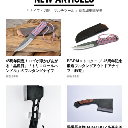
『 ナイフ・刃物・マルチツール 』新着編集部記事
45周年限定！ロゴが浮かびあが
BE-PAL×トヨクニ ／ 45周年記念
る「黒鎚目」「トリコロールハ
鍛造フルタングアウトドアナイ
ンドル」のフルタングナイフ
フ「独遊」
2026.08.07
2026.08.07
馬場長金物BABACHO／多喜火斧