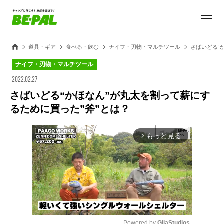
道具・ギア
食べる・飲む
ナイフ・刃物・マルチツール
さばいどる“
ナイフ・刃物・マルチツール
2022.02.27
さばいどる“かほなん”が丸太を割って薪にす
るために買った”斧”とは？
もっと見る
arrow_forward_ios
Powered by 
GliaStudios