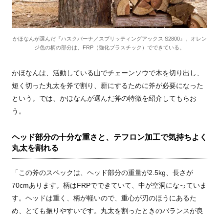
かほなんが選んだ『ハスクバーナ／スプリッティングアックス S2800』。オレン
ジ色の柄の部分は、FRP（強化プラスチック）でできている。
かほなんは、活動している山でチェーンソウで木を切り出し、
短く切った丸太を斧で割り、薪にするために斧が必要になった
という。では、かほなんが選んだ斧の特徴を紹介してもらお
う。
ヘッド部分の十分な重さと、テフロン加工で気持ちよく
丸太を割れる
「この斧のスペックは、ヘッド部分の重量が2.5kg、長さが
70cmあります。柄はFRPでできていて、中が空洞になっていま
す。ヘッドは重く、柄が軽いので、重心が刃のほうにあるた
め、とても振りやすいです。丸太を割ったときのバランスが良