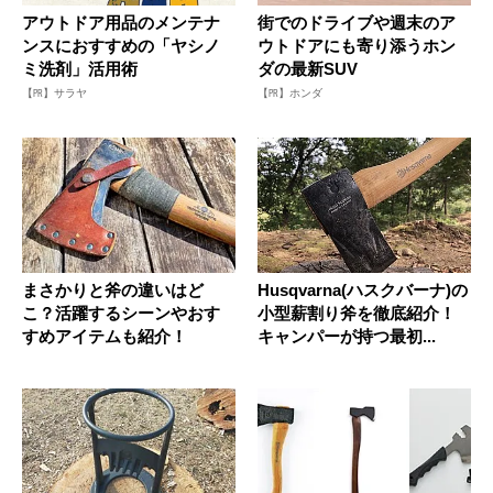
アウトドア用品のメンテナ
街でのドライブや週末のア
ンスにおすすめの「ヤシノ
ウトドアにも寄り添うホン
ミ洗剤」活用術
ダの最新SUV
【PR】サラヤ
【PR】ホンダ
まさかりと斧の違いはど
Husqvarna(ハスクバーナ)の
こ？活躍するシーンやおす
小型薪割り斧を徹底紹介！
すめアイテムも紹介！
キャンパーが持つ最初...