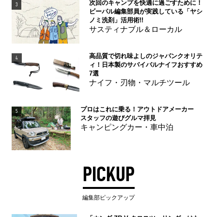
次回のキャンプを快適に過ごすために！
3
ビーパル編集部員が実践している「ヤシ
ノミ洗剤」活用術!!
サスティナブル＆ローカル
高品質で切れ味よしのジャパンクオリテ
4
ィ！日本製のサバイバルナイフおすすめ
7選
ナイフ・刃物・マルチツール
プロはこれに乗る！アウトドアメーカー
5
スタッフの遊びグルマ拝見
キャンピングカー・車中泊
PICKUP
編集部ピックアップ