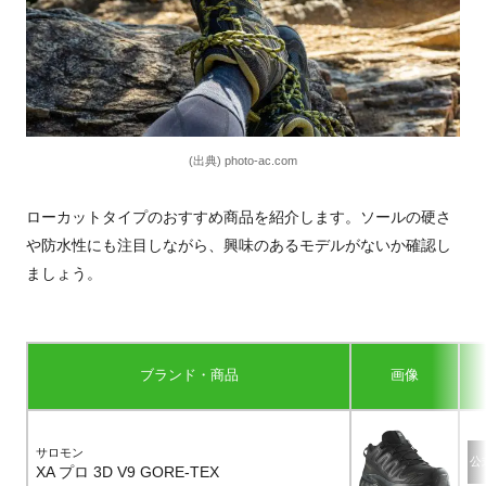
(出典) photo-ac.com
ローカットタイプのおすすめ商品を紹介します。ソールの硬さ
や防水性にも注目しながら、興味のあるモデルがないか確認し
ましょう。
ブランド・商品
画像
サロモン
公
XA プロ 3D V9 GORE-TEX