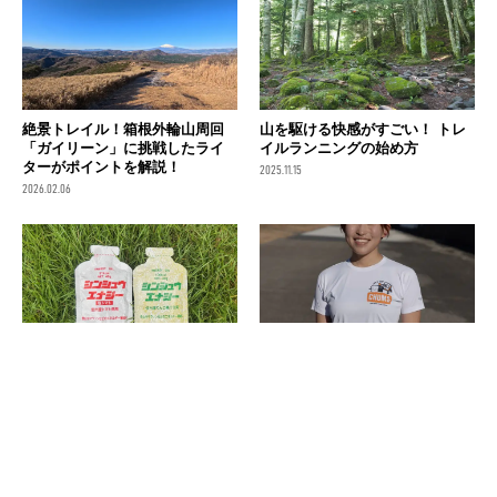
絶景トレイル！箱根外輪山周回
山を駆ける快感がすごい！ トレ
「ガイリーン」に挑戦したライ
イルランニングの始め方
ターがポイントを解説！
2025.11.15
2026.02.06
“ゆっくり効く”補給がトレラン
「CHUMS RUNNING」から三津
にぴったり！おすすめのエナジ
家貴也&ウルトラランナーみゃこ
ージェル「シンシュウエナジ
のコラボアイテムが登場！
ー」を紹介
2025.05.03
2025.07.23