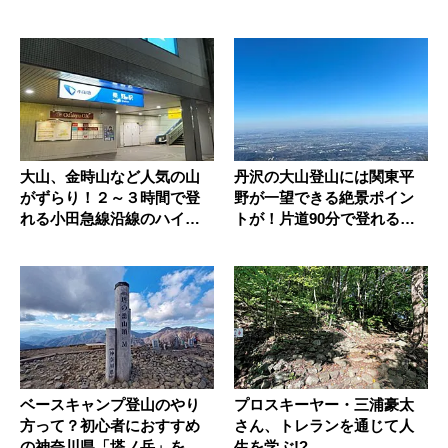
ー
大山、金時山など人気の山
丹沢の大山登山には関東平
がずらり！２～３時間で登
野が一望できる絶景ポイン
れる小田急線沿線のハイキ
トが！片道90分で登れる初
ング向き...
心者コ...
ベースキャンプ登山のやり
プロスキーヤー・三浦豪太
方って？初心者におすすめ
さん、トレランを通じて人
の神奈川県「塔ノ岳」を登
生を学ぶ!?