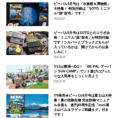
ビーパル9月号は「水族館＆博物館」
大特集！ 特別付録は「SOTO ミニマ
ル“旅”財布」です！
2026.08.07
ビーパル9月号はSOTOとのコラボ企
画「ミニマル“旅”財布」が特別付録
です！シルバーとブラックどちらが
入っているかは、開けてからのお楽
しみに！
2026.08.05
7/11は豊洲へGO！ 「BE-PAL アーバ
ン SUV CAMP」でソト遊びにぴった
りな人気車をじっくり見よう
2026.07.09
7/9発売★ビーパル8月号は富士山大特
集！夏の危険生物 完全防御マニュア
ル企画も 創刊45周年記念「mini富
士山ベル＆ラゲッジ刺繍タグ」付き
です！